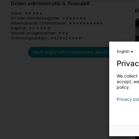
Daten administrativ & finanziell
E
Nace : ∗∗.∗∗∗
N° vum Handelsregister : ∗∗∗∗∗∗∗
International TVAsnummer : ∗∗∗∗∗∗∗∗∗∗
Kapital : ∗∗ ∗∗∗ €
Unzuel un Ugestallten : ∗∗∗
Grënnungsdatum : ∗∗/∗∗/∗∗∗∗
English
Sech Legal Informatiounen ukucken
Privac
We collect 
accept, we'
policy.
Privacy po