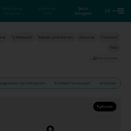
Fannt eng
Reverse
Sech
LU
Persoun
Sich
aloggen
ire
Websäit
Sehen und Hören
Journal
Contact
FAQ
Fax uweisen
eiegkeeten op Instagram
Kontakt Persounen
Artikelen
Route