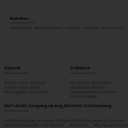
Rubriken :
Hörapparat
Kontaktlensen
Optiker
Sehtest
Sonnebrëll
Dienste
Praktisch
Suche nach Aktivität
Notdienst Apotheken
Suche nach Stadt
Notdienst Kliniken
Ein Angebot anfordern
Verkehrsinformationen
Postleitzahlen
Hutt direkt Zougang op eng Aktivitéit a Lëtzebuerg
Administratioun an aaner Déngschtleeschtungen a Servicer
Hotel, Restaurant, Wiertschaft
Industrie
Kommunikatioun