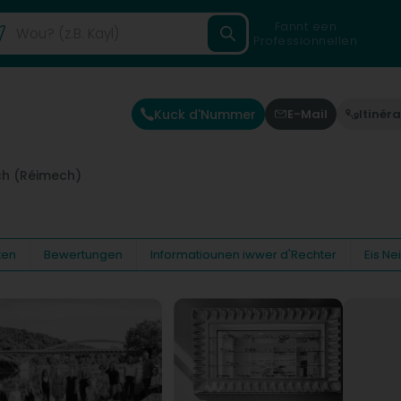
Fannt een
Professionnellen
Kuck d'Nummer
E-Mail
Itinéra
h (Réimech)
ten
Bewertungen
Informatiounen iwwer d'Rechter
Eis N