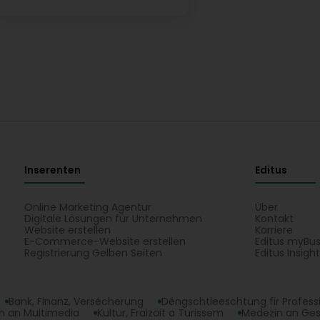
Inserenten
Editus
Online Marketing Agentur
Über
Digitale Lösungen für Unternehmen
Kontakt
Website erstellen
Karriere
E-Commerce-Website erstellen
Editus myBus
Registrierung Gelben Seiten
Editus Insigh
Bank, Finanz, Versécherung
Déngschtleeschtung fir Profess
 an Multimedia
Kultur, Fräizäit a Turissem
Medezin an Ge