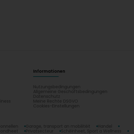
Informationen
Nutzungsbedingungen
Allgemeine Geschäftsbedingungen
Datenschutz
iness
Meine Rechte DSGVO
t
Cookies-Einstellungen
ionnellen
Garage, transport an mobilitéit
Handel
sondheet
Privatsecteur
Schéinheet, Sport a Wellness