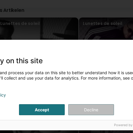
is Artikelen
Lunettes de soleil
Lunettes de soleil
y on this site
and process your data on this site to better understand how it is used
ll collect and use your data for analytics. For more information, see 
licy
Accept
Decline
Powered by