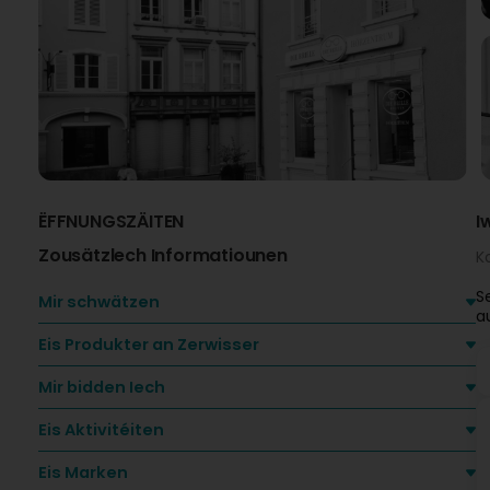
ËFFNUNGSZÄITEN
I
Zousätzlech Informatiounen
K
S
Mir schwätzen
a
Eis Produkter an Zerwisser
Mir bidden Iech
Eis Aktivitéiten
Eis Marken