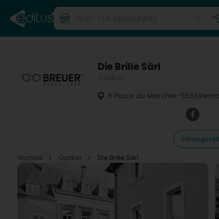
Die Brille Sàrl
Optiker
6 Place du Marché
L-5555
Remic
Ëffnungszäi
Startsäit
Optiker
Die Brille Sàrl