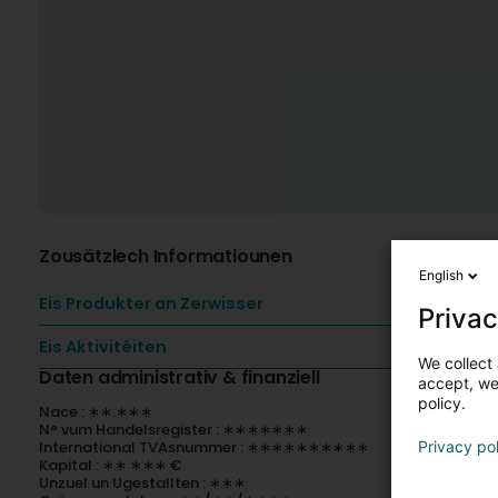
Zousätzlech Informatiounen
English
Eis Produkter an Zerwisser
Privac
Eis Aktivitéiten
We collect 
Daten administrativ & finanziell
accept, we'
policy.
Nace : ∗∗.∗∗∗
N° vum Handelsregister : ∗∗∗∗∗∗∗
International TVAsnummer : ∗∗∗∗∗∗∗∗∗∗
Privacy po
Kapital : ∗∗ ∗∗∗ €
Unzuel un Ugestallten : ∗∗∗