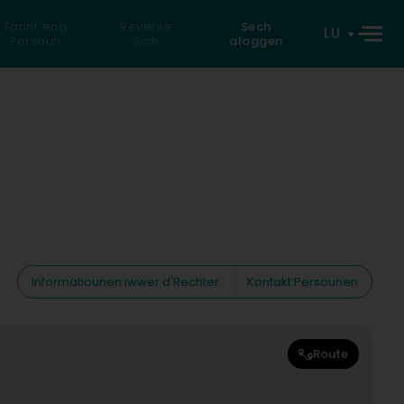
Fannt eng
Reverse
Sech
LU
Persoun
Sich
aloggen
Informatiounen iwwer d'Rechter
Kontakt Persounen
Route