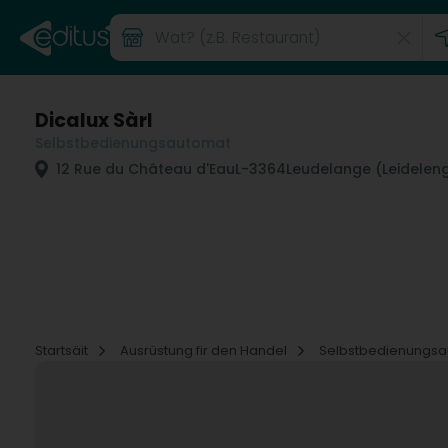
Dicalux Sàrl
Selbstbedienungsautomat
12 Rue du Château d'Eau
L-3364
Leudelange (Leidelen
Startsäit
Ausrüstung fir den Handel
Selbstbedienungs