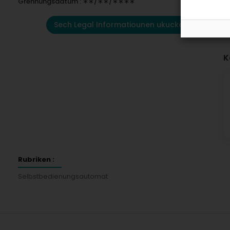
Grënnungsdatum : ∗∗/∗∗/∗∗∗∗
Sech Legal Informatiounen ukucken
K
Rubriken :
Selbstbedienungsautomat