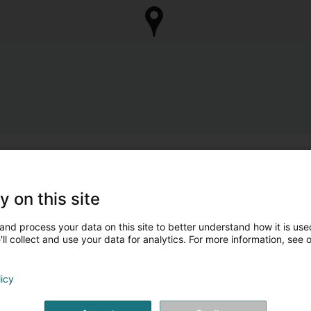
y on this site
and process your data on this site to better understand how it is used
ll collect and use your data for analytics. For more information, see 
licy