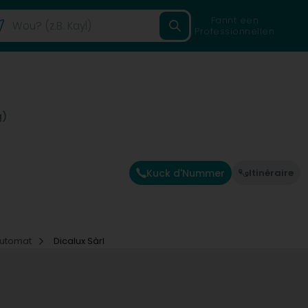
Fannt een
Professionnellen
g)
Kuck d'Nummer
Itinéraire
automat
Dicalux Sàrl