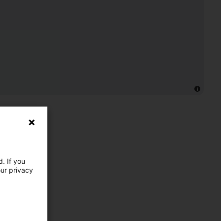
. If you
our privacy