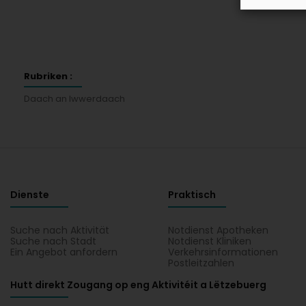
Rubriken :
Daach an Iwwerdaach
Dienste
Praktisch
Suche nach Aktivität
Notdienst Apotheken
Suche nach Stadt
Notdienst Kliniken
Ein Angebot anfordern
Verkehrsinformationen
Postleitzahlen
Hutt direkt Zougang op eng Aktivitéit a Lëtzebuerg