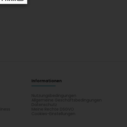
Informationen
Nutzungsbedingungen
Allgemeine Geschäftsbedingungen
Datenschutz
iness
Meine Rechte DSGVO
t
Cookies-Einstellungen