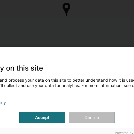
y on this site
and process your data on this site to better understand how it is used
ll collect and use your data for analytics. For more information, see 
licy
Accept
Decline
Powered by