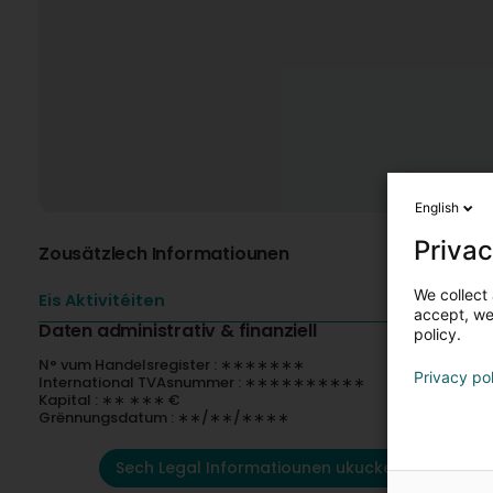
English
Privac
Zousätzlech Informatiounen
We collect 
Eis Aktivitéiten
accept, we'
Daten administrativ & finanziell
policy.
N° vum Handelsregister : ∗∗∗∗∗∗∗
Privacy po
International TVAsnummer : ∗∗∗∗∗∗∗∗∗∗
Kapital : ∗∗ ∗∗∗ €
Grënnungsdatum : ∗∗/∗∗/∗∗∗∗
Sech Legal Informatiounen ukucken