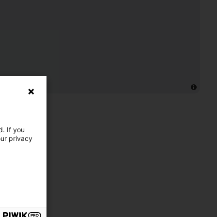
. If you
our privacy