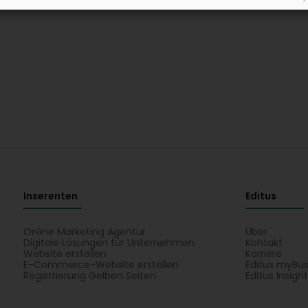
Inserenten
Editus
Online Marketing Agentur
Über
Digitale Lösungen für Unternehmen
Kontakt
Website erstellen
Karriere
E-Commerce-Website erstellen
Editus myBus
Registrierung Gelben Seiten
Editus Insigh