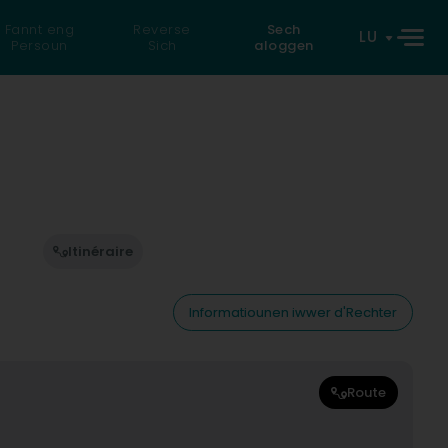
Fannt eng
Reverse
Sech
LU
Persoun
Sich
aloggen
Itinéraire
Informatiounen iwwer d'Rechter
Route