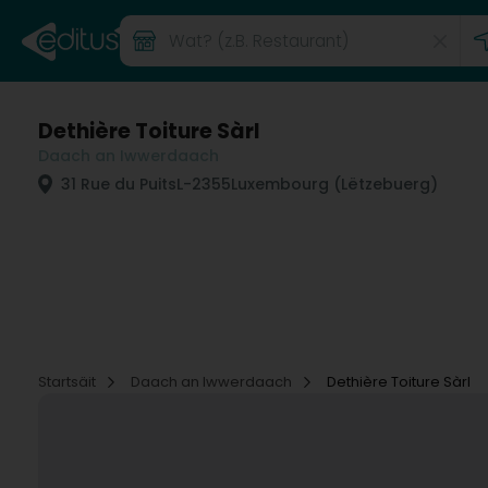
Dethière Toiture Sàrl
Daach an Iwwerdaach
31 Rue du Puits
L-2355
Luxembourg (Lëtzebuerg)
Startsäit
Daach an Iwwerdaach
Dethière Toiture Sàrl