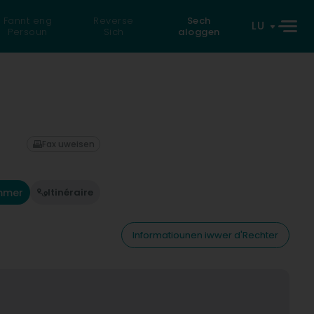
Fannt eng
Reverse
Sech
LU
Persoun
Sich
aloggen
Fax uweisen
mmer
Itinéraire
Informatiounen iwwer d'Rechter