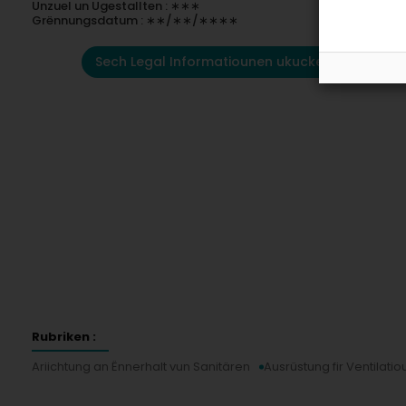
Unzuel un Ugestallten : ∗∗∗
Grënnungsdatum : ∗∗/∗∗/∗∗∗∗
Sech Legal Informatiounen ukucken
Rubriken :
Ariichtung an Ënnerhalt vun Sanitären
Ausrüstung fir Ventilatio