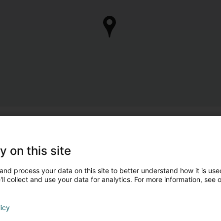
Sidd Dir de Besëtzer 
Huelt d'Kontroll vun Ärem Geschäft 
y on this site
Verwalte mäi 
and process your data on this site to better understand how it is used
ll collect and use your data for analytics. For more information, see 
Andere Professiounelle mat dëse Suj
licy