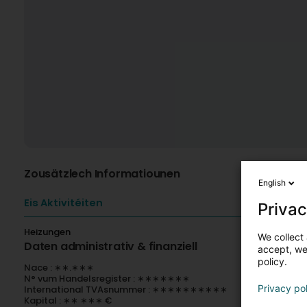
Zousätzlech Informatiounen
English
Eis Aktivitéiten
Privac
Heizungen
We collect 
Daten administrativ & finanziell
accept, we'
policy.
Nace : ∗∗.∗∗∗
N° vum Handelsregister : ∗∗∗∗∗∗∗
Privacy po
International TVAsnummer : ∗∗∗∗∗∗∗∗∗∗
Kapital : ∗∗ ∗∗∗ €