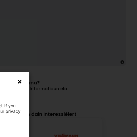
vun dëser Firma?
an update Är Informatioun elo
Geschäft
. If you
our privacy
et hunn och dain Interessiéiert