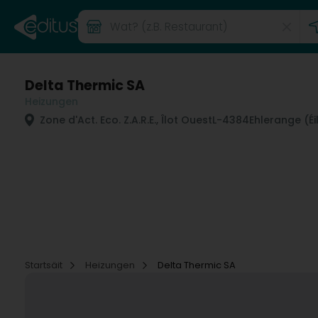
Delta Thermic SA
Heizungen
Zone d'Act. Eco. Z.A.R.E., Îlot Ouest
L-4384
Ehlerange (Éi
Startsäit
Heizungen
Delta Thermic SA