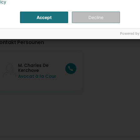
licy
Accept
Decline
Powered by
ontakt Persounen
M. Charles De
Kerchove
Avocat à la Cour