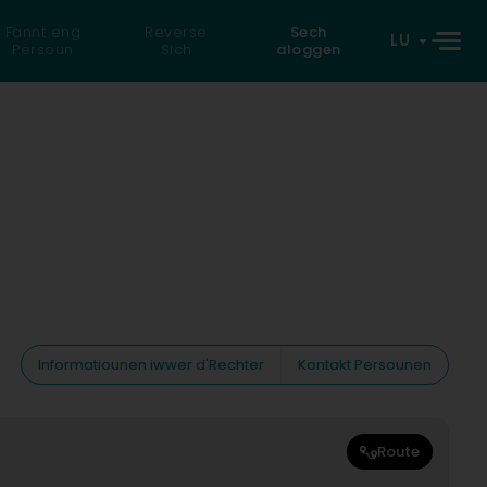
Fannt eng
Reverse
Sech
LU
Persoun
Sich
aloggen
Informatiounen iwwer d'Rechter
Kontakt Persounen
Route