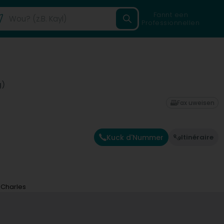
Fannt een
Professionnellen
g)
Fax uweisen
Kuck d'Nummer
Itinéraire
 Charles