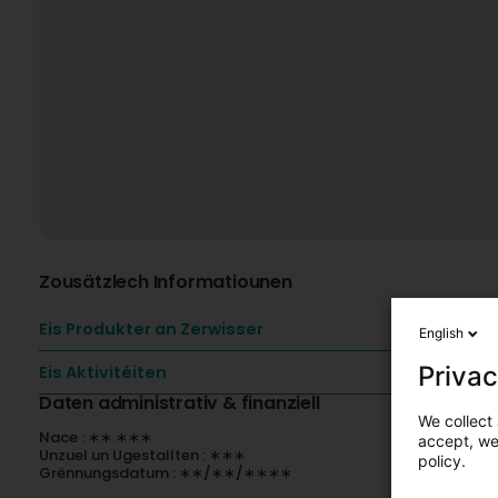
Zousätzlech Informatiounen
Eis Produkter an Zerwisser
English
Privac
Eis Aktivitéiten
Daten administrativ & finanziell
We collect 
Nace : ∗∗.∗∗∗
accept, we'
Unzuel un Ugestallten : ∗∗∗
policy.
Grënnungsdatum : ∗∗/∗∗/∗∗∗∗