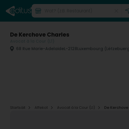
De Kerchove Charles
Avocat à la Cour (L1)
68 Rue Marie-Adelaide
L-2128
Luxembourg (Lëtzebuer
Startsäit
Affekot
Avocat à la Cour (L1)
De Kerchove