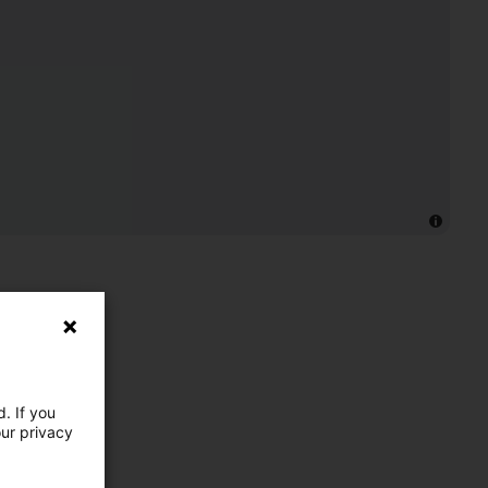
. If you
our privacy