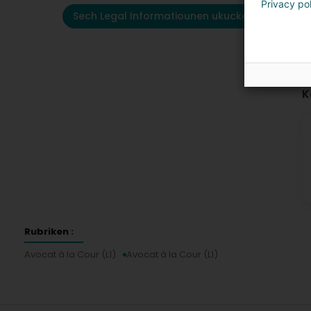
Privacy po
Sech Legal Informatiounen ukucken
K
Rubriken :
Avocat à la Cour (L1)
Avocat à la Cour (L1)