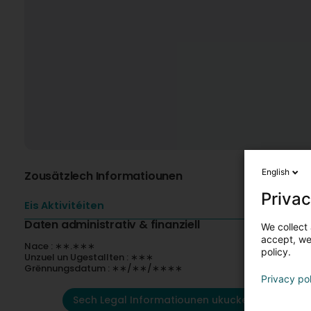
English
Zousätzlech Informatiounen
Privac
Eis Aktivitéiten
Daten administrativ & finanziell
We collect 
accept, we'
Nace : ∗∗.∗∗∗
policy.
Unzuel un Ugestallten : ∗∗∗
Grënnungsdatum : ∗∗/∗∗/∗∗∗∗
Privacy po
Sech Legal Informatiounen ukucken