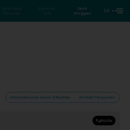
Fannt eng
Reverse
Sech
LU
Persoun
Sich
aloggen
Informatiounen iwwer d'Rechter
Kontakt Persounen
Route