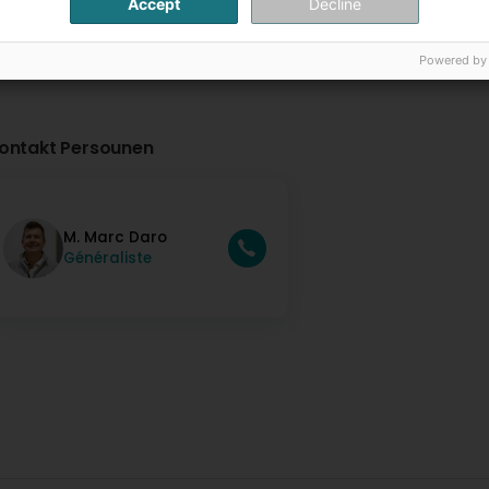
Accept
Decline
Powered by
ontakt Persounen
M. Marc Daro
Généraliste