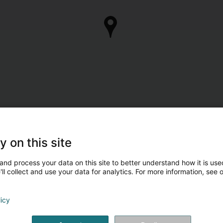
y on this site
and process your data on this site to better understand how it is used
ll collect and use your data for analytics. For more information, see 
licy