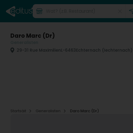
Daro Marc (Dr)
Generalisten
29-31 Rue Maximilien
L-6463
Echternach (Iechternach)
Startsäit
Generalisten
Daro Marc (Dr)