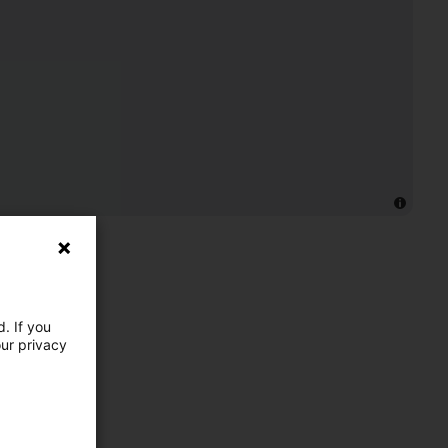
. If you
our privacy