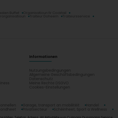
aalen Buffet
Organisatioun fir Cocktail
rorganisatioun
Traiteur Doheem
Traiteursservice
Informationen
Nutzungsbedingungen
Allgemeine Geschäftsbedingungen
Datenschutz
iness
Meine Rechte DSGVO
t
Cookies-Einstellungen
ionnellen
Garage, transport an mobilitéit
Handel
sondheet
Privatsecteur
Schéinheet, Sport a Wellness
äiten, Telefon, Adress. All Aktivitéite vun Culinaris Dussmann Service