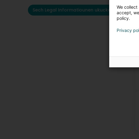
We collect 
Sech Legal Informatiounen ukucken
accept, we'
policy.
Privacy po
K