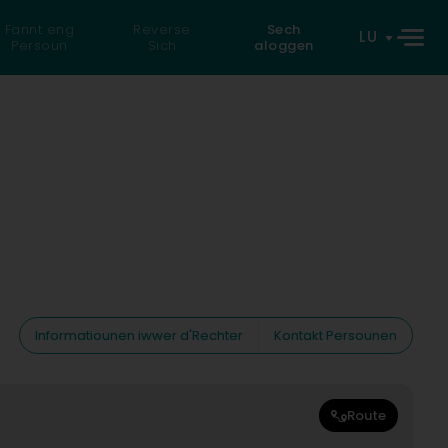
Fannt eng
Reverse
Sech
LU
Persoun
Sich
aloggen
Informatiounen iwwer d'Rechter
Kontakt Persounen
Route