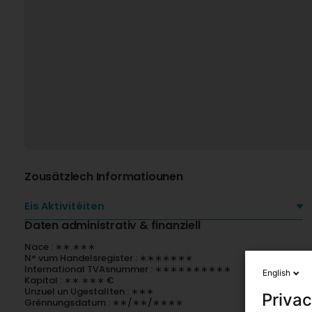
Zousätzlech Informatiounen
Eis Aktivitéiten
Daten administrativ & finanziell
Nace : ∗∗.∗∗∗
N° vum Handelsregister : ∗∗∗∗∗∗∗
International TVAsnummer : ∗∗∗∗∗∗∗∗∗∗
English
Kapital : ∗∗ ∗∗∗ €
Unzuel un Ugestallten : ∗∗∗
Privac
Grënnungsdatum : ∗∗/∗∗/∗∗∗∗