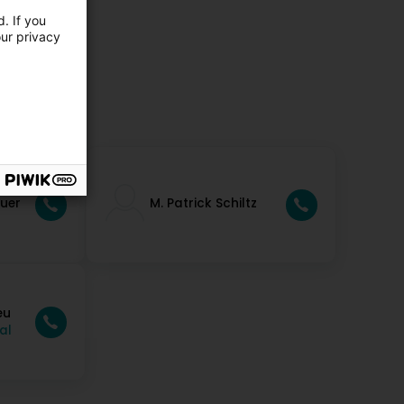
. If you
our privacy
uer
M. Patrick Schiltz
eu
al