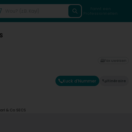
Fannt een
Professionnellen
S
Fax uweisen
Kuck d'Nummer
Itinéraire
arl & Co SECS