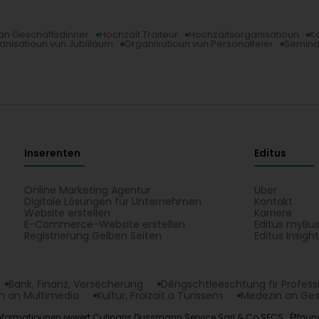
an Geschäftsdinner
Hochzäit Traiteur
Hochzäitsorganisatioun
K
anisatioun vun Jubliläum
Organisatioun vun Personalfeier
Semina
Inserenten
Editus
Online Marketing Agentur
Über
Digitale Lösungen für Unternehmen
Kontakt
Website erstellen
Karriere
E-Commerce-Website erstellen
Editus myBus
Registrierung Gelben Seiten
Editus Insigh
Bank, Finanz, Versécherung
Déngschtleeschtung fir Profess
 an Multimedia
Kultur, Fräizäit a Turissem
Medezin an Ge
formatiounen iwwert Culinaris Dussmann Service Sarl & Co SECS : Ëffnungsz