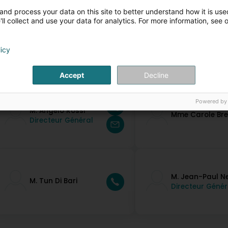
and process your data on this site to better understand how it is used
ll collect and use your data for analytics. For more information, see 
licy
ontakt Persounen
Accept
Decline
Powered by
M. Angelo Rossi
Mme Carole Bre
Directeur Général
M. Jean-Paul N
M. Tun Di Bari
Directeur Génér