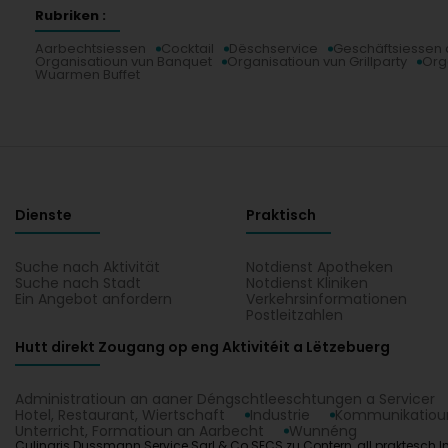
Rubriken :
Aarbechtsiessen
Cocktail
Dëschservice
Geschäftsiessen 
Organisatioun vun Banquet
Organisatioun vun Grillparty
Org
Wuarmen Buffet
Dienste
Praktisch
Suche nach Aktivität
Notdienst Apotheken
Suche nach Stadt
Notdienst Kliniken
Ein Angebot anfordern
Verkehrsinformationen
Postleitzahlen
Hutt direkt Zougang op eng Aktivitéit a Lëtzebuerg
Administratioun an aaner Déngschtleeschtungen a Servicer
Hotel, Restaurant, Wiertschaft
Industrie
Kommunikatioun
Unterricht, Formatioun an Aarbecht
Wunnéng
Culinaris Dussmann Service Sarl & Co SECS zu Contern, all praktesch In