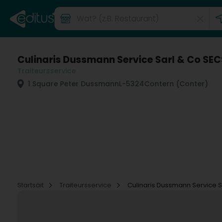
Culinaris Dussmann Service Sarl & Co SEC
Traiteursservice
1 Square Peter Dussmann
L-5324
Contern (Conter)
Startsäit
Traiteursservice
Culinaris Dussmann Service S