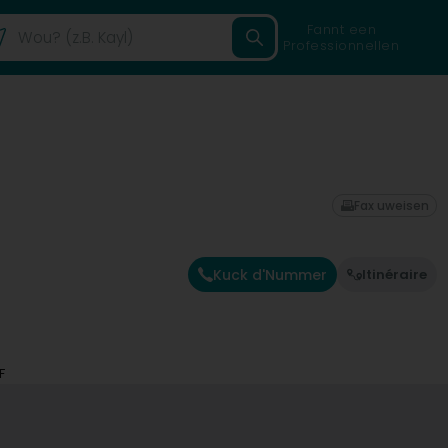
Fannt een
Professionnellen
Fax uweisen
Kuck d'Nummer
Itinéraire
F