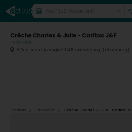
Crèche Charles & Julie - Caritas J&F
Periscolar
5 Rue Jean l'Aveugle
L-1148
Luxembourg (Lëtzebuerg)
Startsäit
Periscolar
Crèche Charles & Julie - Caritas J&