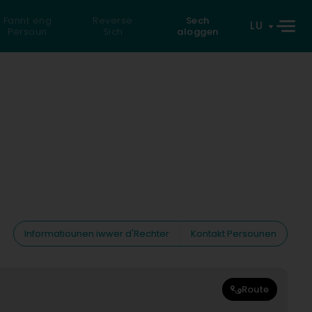
Fannt eng
Reverse
Sech
LU
Persoun
Sich
aloggen
Informatiounen iwwer d'Rechter
Kontakt Persounen
Route