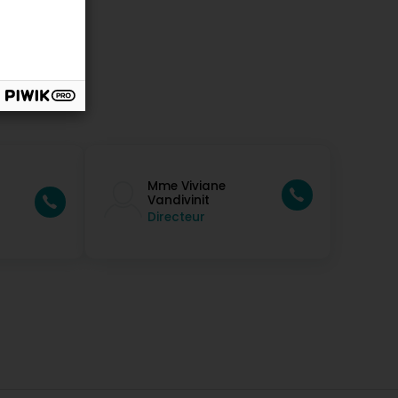
Mme Viviane
Vandivinit
Directeur