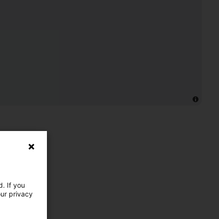
. If you
our privacy