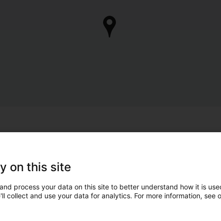
y on this site
and process your data on this site to better understand how it is used
ll collect and use your data for analytics. For more information, see 