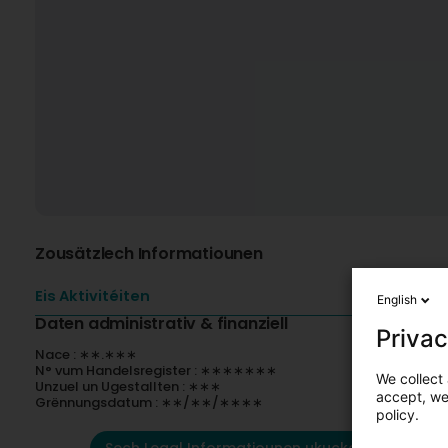
Zousätzlech Informatiounen
Eis Aktivitéiten
English
Daten administrativ & finanziell
Privac
Nace : ∗∗.∗∗∗
N° vum Handelsregister : ∗∗∗∗∗∗∗
We collect 
Unzuel un Ugestallten : ∗∗∗
accept, we'
Grënnungsdatum : ∗∗/∗∗/∗∗∗∗
policy.