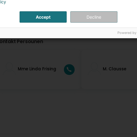
licy
Accept
Decline
Powered by
ontakt Persounen
Mme Linda Frising
M. Clausse