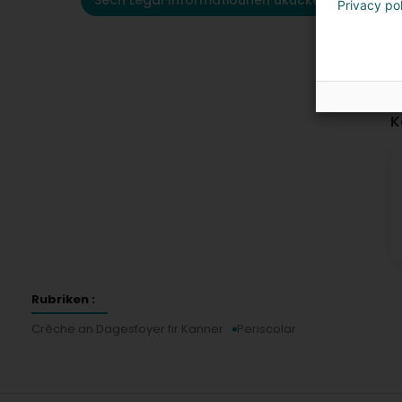
Sech Legal Informatiounen ukucken
Privacy po
K
Rubriken :
Crèche an Dagesfoyer fir Kanner
Periscolar