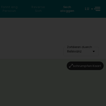
Fannt eng
Reverse
Sech
LU
Persoun
Sich
aloggen
Zortéieren duerch
Relevanz
schrumpfen Kaart