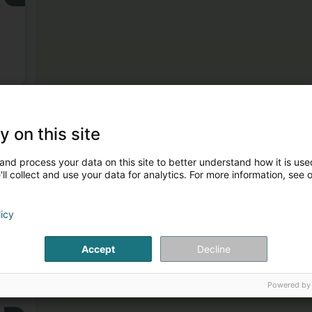
3
y on this site
and process your data on this site to better understand how it is used
ll collect and use your data for analytics. For more information, see 
licy
Accept
Decline
Powered by