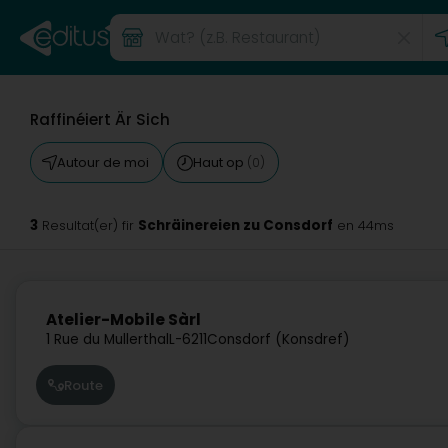
Raffinéiert Är Sich
Autour de moi
Haut op
(0)
3
Schräinereien zu Consdorf
Resultat(er) fir
en 44ms
Atelier-Mobile Sàrl
1 Rue du Mullerthal
L-6211
Consdorf (Konsdref)
Route