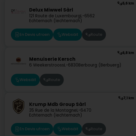
5,6 km
Delux Miwwel Sàrl
121 Route de Luxembourg
L-6562
Echternach (Iechternach)
En Devis ufroen
Websäit
Route
6,8 km
Menuiserie Kersch
6 Weekerstrooss
L-6830
Berbourg (Berbuerg)
Websäit
Route
7,1 km
Krump Mdb Group Sàrl
35 Rue de la Montagne
L-6470
Echternach (Iechternach)
En Devis ufroen
Websäit
Route