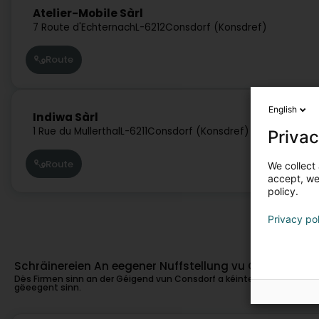
Atelier-Mobile Sàrl
7 Route d'Echternach
L-6212
Consdorf (Konsdref)
Route
English
Indiwa Sàrl
1 Rue du Mullerthal
L-6211
Consdorf (Konsdref)
Privac
Route
We collect 
accept, we'
policy.
Privacy po
Schräinereien An eegener Nuffstellung vu Consdorf
Dës Firmen sinn an der Géigend vun Consdorf a kéinten och fir Iech
gëeegent sinn.