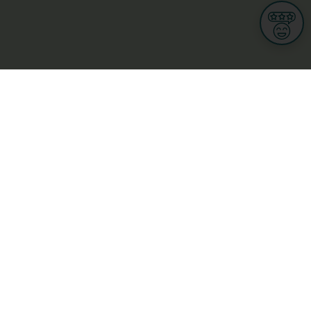
Informationen
Nutzungsbedingungen
Allgemeine Geschäftsbedingungen
Datenschutz
iness
Meine Rechte DSGVO
t
Cookies-Einstellungen
ionnellen
Garage, transport an mobilitéit
Handel
sondheet
Privatsecteur
Schéinheet, Sport a Wellness
ge
L-3670 Kayl