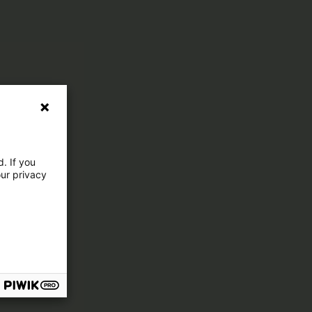
. If you
our privacy