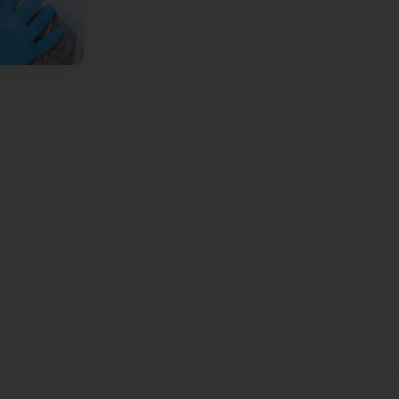
!🙂
vraiment. (Translated by Google) Professional,
ez pas à me recontacter en cas de besoin.