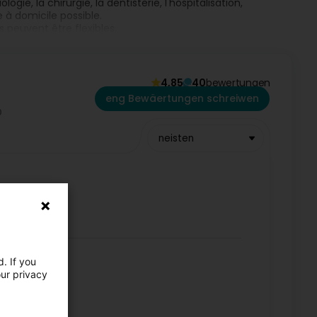
gie, la chirurgie, la dentisterie, l'hospitalisation,
e à domicile possible.
 peuvent être flexibles.
 for advanced veterinary studies
4,85
40
bewertungen
0.: Eickemeyer Tuttlingen
eng Bewäertungen schreiwen
rinary studies 2008 Zurich
neisten
ions
. If you
our privacy