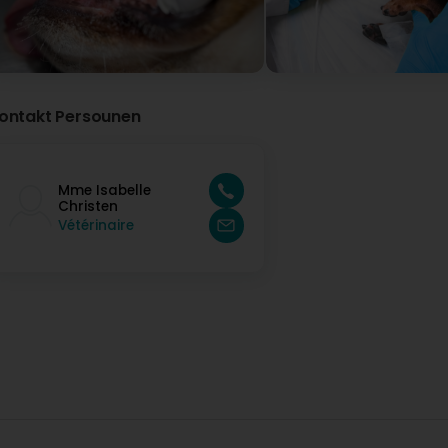
Thank you, I was very pleased to meet you and Dorito
Sophie Bujat
Virun 2 Joer(en)
Professionnelle, attentive, bienveillante, je recommande 
ontakt Persounen
attentive, caring, I really recommend.
Christen Isabelle (Dr)
Virun 2 Joer(en)
Mme Isabelle
Christen
Merci Madame Bujat pour votre avis , surtout n'hésit
Vétérinaire