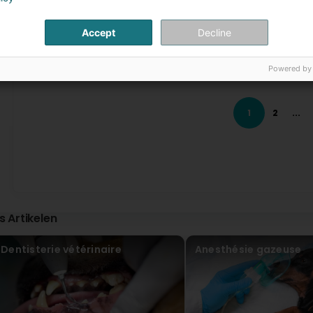
Thank you😀
Accept
Decline
Elena Möykkynen
Virun 1 Joer(en)
Powered by
Dr. Isabelle Christen is an amazing veterinarian — kind, at
answer every question and is incredibly friendly with bo
his tail happily during our second appointment, which says
willing to offer advice without an appointment. When my do
1
2
...
worried and emailed her — she replied quickly with clear 
dedication. Highly recommend!
Christen Isabelle (Dr)
Virun 1 Joer(en)
Thank you, I really appreciate your feedback, you a
is Artikelen
A C
Virun 2 Joer(en)
Dentisterie vétérinaire
Anesthésie gazeuse
What a wonderful first experience with my little dog of alm
history and provided very good suggestions. Couldn’t have
Christen Isabelle (Dr)
Virun 2 Joer(en)