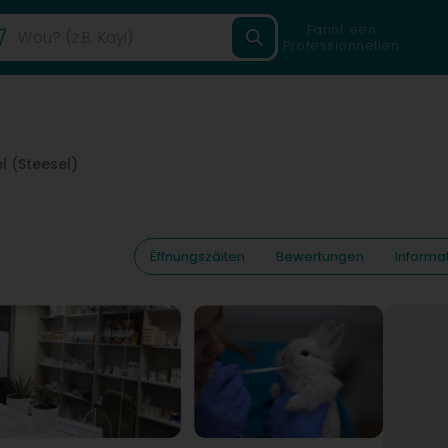
Fannt een
Professionnellen
el (Steesel)
Ëffnungszäiten
Bewertungen
Informa