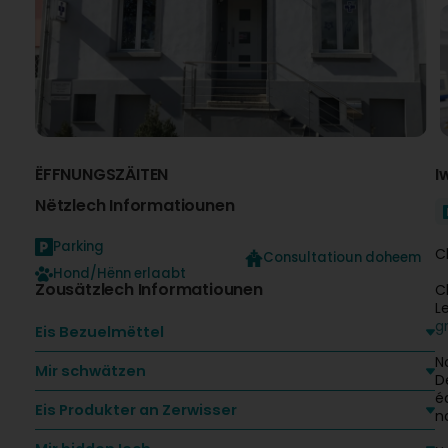
ËFFNUNGSZÄITEN
I
Nëtzlech Informatiounen
Parking
C
Consultatioun doheem
Hond/Hënn erlaabt
Zousätzlech Informatiounen
C
L
g
Eis Bezuelmëttel
N
Mir schwätzen
D
é
Eis Produkter an Zerwisser
n