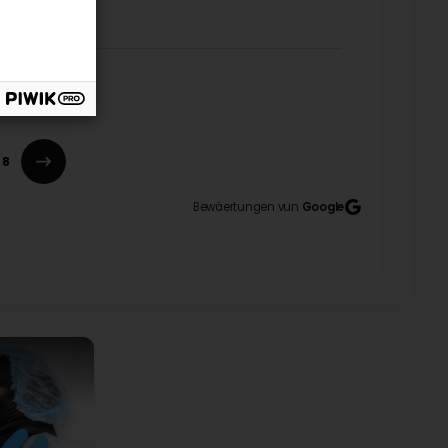
tentive, and always responsive. She takes the time to
th animals and their humans. ☺️ My dog was wagging
 a lot! Dr. Christen responds to emails and is even
g tore his nail while we were on vacation, I was very
8
recommendations. I’m truly grateful for her care and
Bewäertungen vun
Google
re always welcome with Chase.🙂
ost 14 years! She took all the time to discus my dog
 asked for a better vet!