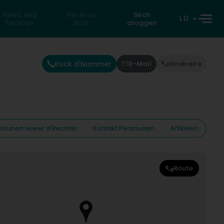
Fannt eng
Reverse
Sech
LU
Persoun
Sich
aloggen
Kuck d'Nummer
E-Mail
Itinéraire
tiounen iwwer d'Rechter
Kontakt Persounen
Artikelen
Route