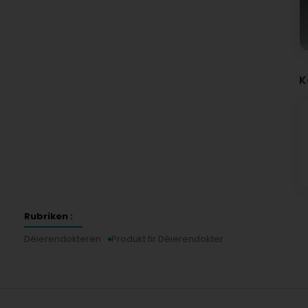
K
Rubriken :
Déierendokteren
Produkt fir Déierendokter