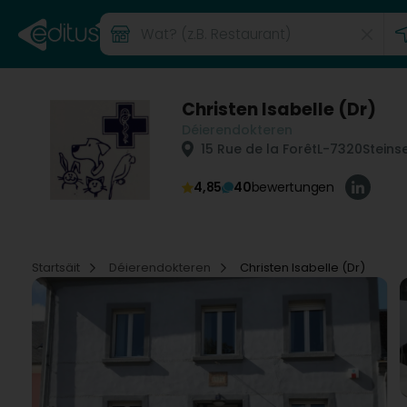
Christen Isabelle (Dr)
Déierendokteren
15 Rue de la Forêt
L-7320
Steins
4,85
40
bewertungen
Startsäit
Déierendokteren
Christen Isabelle (Dr)