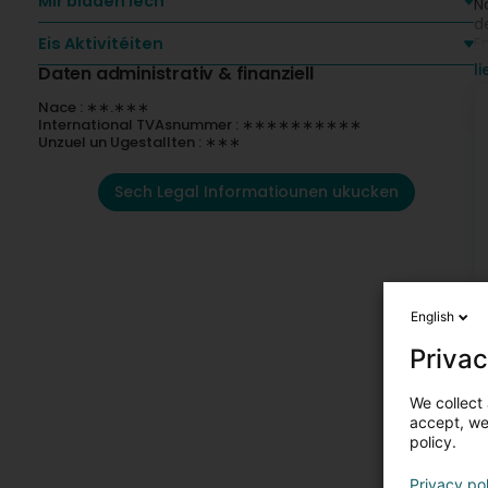
Mir bidden Iech
N
d
Eis Aktivitéiten
E
l
Daten administrativ & finanziell
P
F
Nace : ∗∗.∗∗∗
B
International TVAsnummer : ∗∗∗∗∗∗∗∗∗∗
F
Unzuel un Ugestallten : ∗∗∗
F
Sech Legal Informatiounen ukucken
English
Privac
We collect 
accept, we'
policy.
Privacy po