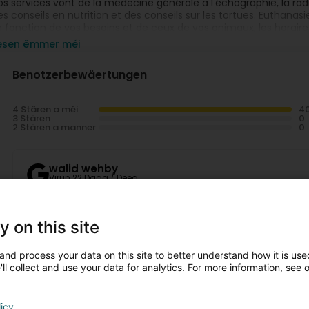
os services vont de la médecine générale à l'échographie, la radiolo
es conseils en nutrition et des conseils sur les tortues. Euthanasi
n fonction de vos besoins et de ceux de vos animaux, les horaires
iesen ëmmer méi
arcours du Dr Christen :
ormations continues en chirurgie de 2008-2011: European school
Benotzerbewäertungen
asic surgery,advanced surgery,head and neck surgery. Vienne
ormations en echographie abdominale et cardiaque de 2009-201
ormation en médecine féline: European school for advanced vete
4 Stären a méi
3 Stären
2 Stären a manner
walid wehby
Virun 22 Daag / Deeg
Friendly , supportive and very helpful , answers your quest
y on this site
Anton Alexandru Nicolae
Virun 2 Mount / Méint
and process your data on this site to better understand how it is used
ll collect and use your data for analytics. For more information, see 
Christen Isabelle (Dr)
Virun 2 Mount / Méint
licy