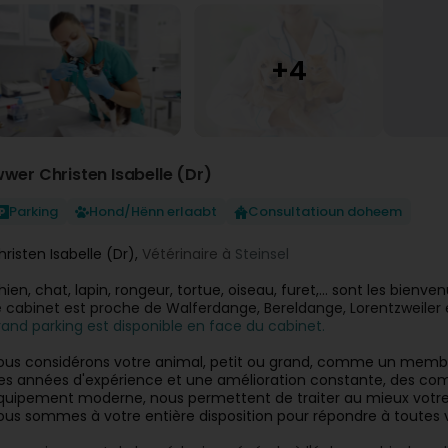
wwer Christen Isabelle (Dr)
Parking
Hond/Hënn erlaabt
Consultatioun doheem
hristen Isabelle (Dr),
Vétérinaire à
Steinsel
hien, chat, lapin, rongeur, tortue, oiseau, furet,... sont les bienv
e cabinet est proche de Walferdange, Bereldange, Lorentzweiler e
rand parking est disponible en face du cabinet.
ous considérons votre animal, petit ou grand, comme un membre
es années d'expérience et une amélioration constante, des comp
quipement moderne, nous permettent de traiter au mieux votre
ous sommes à votre entière disposition pour répondre à toutes 