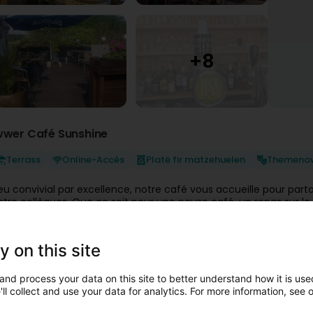
wwer Café Sunshine
Terrass
Online-Accès
Platë fir matzehuelen
Themeno
ieu convivial par excellence, notre café vous accueille pour pa
ntre collègues. Que ce soit pour une pause café, un repas sur l
rouverez chez nous une ambiance détendue et accueillante.
ôté cuisine
y on this site
En semaine, nous vous proposons de délicieux snacks faits ma
c.).
Chaque vendredi, profitez d’un menu du jour préparé avec so
and process your data on this site to better understand how it is used
uthentique.
ll collect and use your data for analytics. For more information, see 
Nos plats sont également disponibles à emporter.