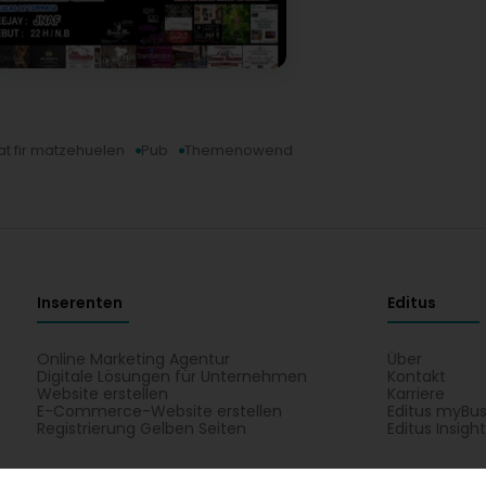
at fir matzehuelen
Pub
Themenowend
Inserenten
Editus
Online Marketing Agentur
Über
Digitale Lösungen für Unternehmen
Kontakt
Website erstellen
Karriere
E-Commerce-Website erstellen
Editus myBus
Registrierung Gelben Seiten
Editus Insigh