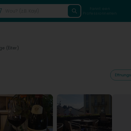
Fannt een
Professionnellen
e (Éiter)
Ëffnungs