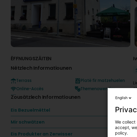
ËFFNUNGSZÄITEN
I
Nëtzlech Informatiounen
Terrass
Platë fir matzehuelen
L
e
Online-Accès
Themenowender
t
Zousätzlech Informatiounen
English
C
Privac
Eis Bezuelmëttel
et
Mir schwätzen
We collect 
a
accept, we'
policy.
Eis Produkter an Zerwisser