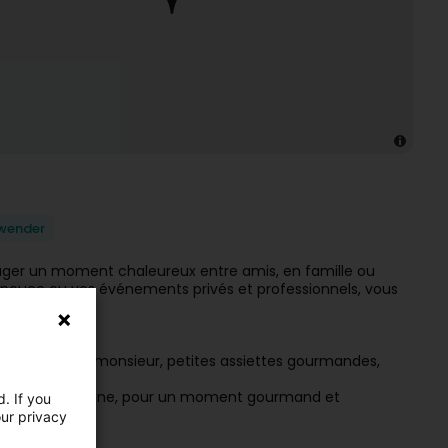
wender
rtager un moment chaleureux entre amis, en famille ou
e pouce ou vos événements privés et professionnels, vous
ison (croque-monsieur, petites assiettes gourmandes,
in par la patronne, pour un moment gourmand et
. If you
our privacy