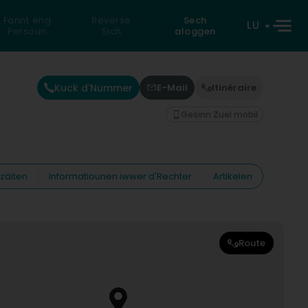
Fannt eng
Reverse
Sech
LU
Persoun
Sich
aloggen
Kuck d'Nummer
E-Mail
Itinéraire
Gesinn Zuel mobil
zäiten
Informatiounen iwwer d'Rechter
Artikelen
Route