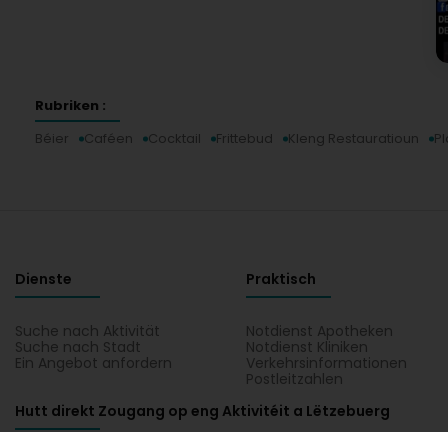
Rubriken :
Béier
Caféen
Cocktail
Frittebud
Kleng Restauratioun
Pl
Dienste
Praktisch
Suche nach Aktivität
Notdienst Apotheken
Suche nach Stadt
Notdienst Kliniken
Ein Angebot anfordern
Verkehrsinformationen
Postleitzahlen
Hutt direkt Zougang op eng Aktivitéit a Lëtzebuerg