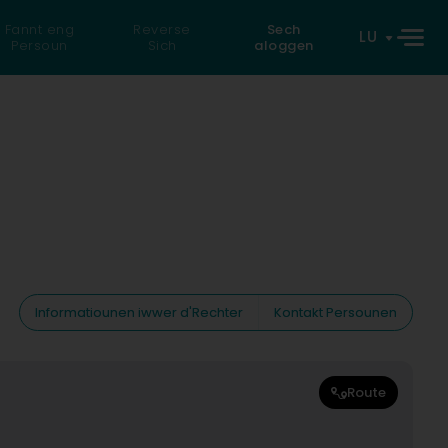
Fannt eng
Reverse
Sech
LU
Persoun
Sich
aloggen
Informatiounen iwwer d'Rechter
Kontakt Persounen
Route