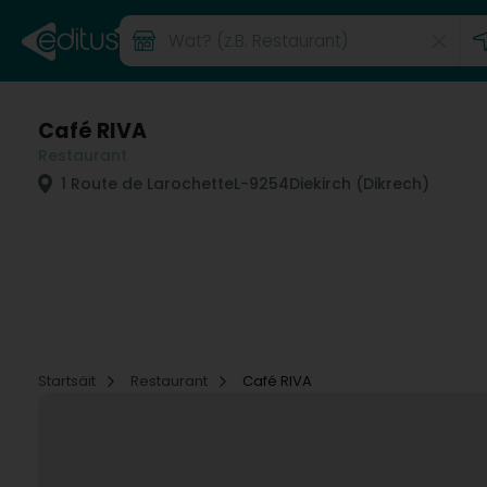
Café RIVA
Restaurant
1 Route de Larochette
L-9254
Diekirch (Dikrech)
Startsäit
Restaurant
Café RIVA