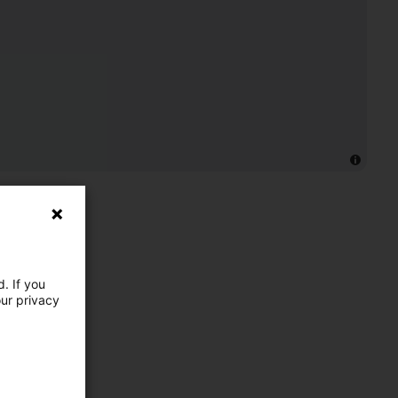
. If you
our privacy