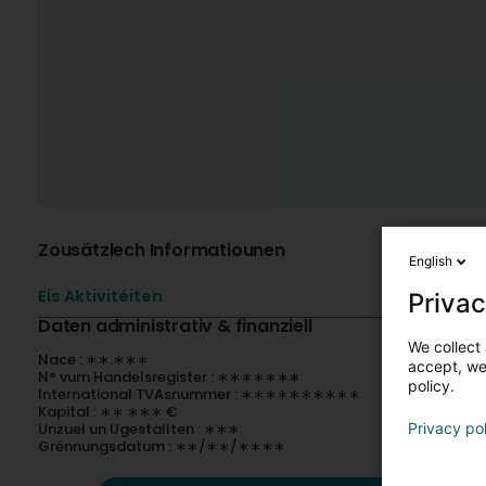
Zousätzlech Informatiounen
English
Eis Aktivitéiten
Privac
Daten administrativ & finanziell
We collect 
Nace : ∗∗.∗∗∗
accept, we'
N° vum Handelsregister : ∗∗∗∗∗∗∗
policy.
International TVAsnummer : ∗∗∗∗∗∗∗∗∗∗
Kapital : ∗∗ ∗∗∗ €
Unzuel un Ugestallten : ∗∗∗
Privacy po
Grënnungsdatum : ∗∗/∗∗/∗∗∗∗