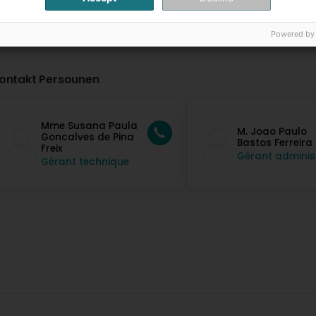
Powered by
ontakt Persounen
Mme Susana Paula
M. Joao Paulo
Goncalves de Pina
Bastos Ferreira
Freix
Gérant administ
Gérant technique