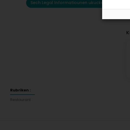
Sech Legal Informatiounen ukucken
K
Rubriken :
Restaurant