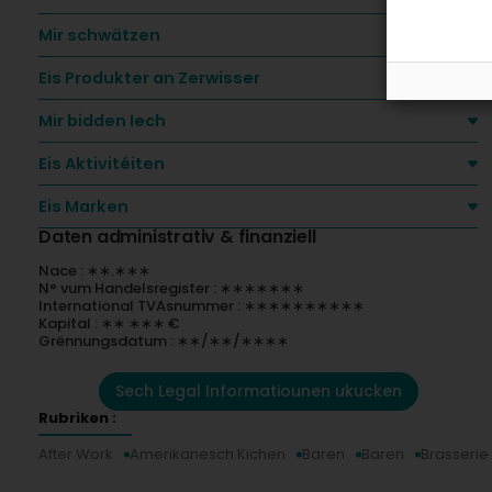
Mir schwätzen
Eis Produkter an Zerwisser
Mir bidden Iech
Eis Aktivitéiten
Eis Marken
Daten administrativ & finanziell
Nace : ∗∗.∗∗∗
N° vum Handelsregister : ∗∗∗∗∗∗∗
International TVAsnummer : ∗∗∗∗∗∗∗∗∗∗
Kapital : ∗∗ ∗∗∗ €
Grënnungsdatum : ∗∗/∗∗/∗∗∗∗
Sech Legal Informatiounen ukucken
Rubriken :
After Work
Amerikanesch Kichen
Baren
Baren
Brasserie