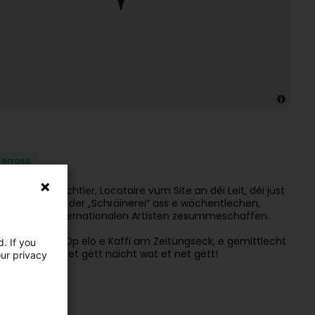
Terrass
tstoen: Kënschtler, Locataire vum Site an déi Leit, déi just
 Fuedem an der „Schräinerei“ ass e wöchentlechen,
tionalen an internationalen Artisten zesummeschaffen.
eng Leit sinn: Op elo e Kaffi am Zeitungseck, e gemittlecht
. If you
lenger Bühn, et gëtt näicht wat et net gëtt!
our privacy