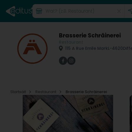
Brasserie Schräinerei
Restaurant
115 A Rue Emile Mark
L-4620
Dif
Startsäit
Restaurant
Brasserie Schräinerei