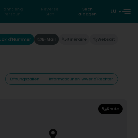
Fannt eng
Reverse
Sech
LU
Persoun
Sich
aloggen
uck d'Nummer
E-Mail
Itinéraire
Websäit
Ëffnungszäiten
Informatiounen iwwer d'Rechter
Route