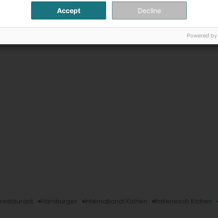
Accept
Decline
Powered by
 restaurant
Hamburger
International Kichen
Italienesch Kichen