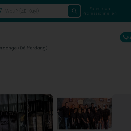
Fannt een
Professionnellen
K
ferdange (Déifferdang)