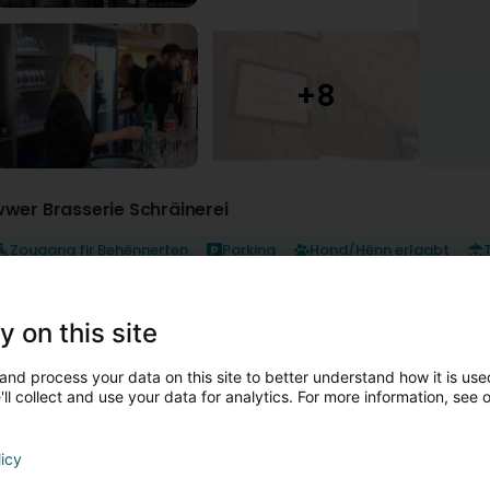
wwer Brasserie Schräinerei
Zougang fir Behënnerten
Parking
Hond/Hënn erlaabt
ei soll e kulturellen a sozialen Austausch tëscht Generatiounen en
 Patt wëllen drénke kommen oder eppes iesse kommen. De roude
y on this site
fwiesslungsräiche kulturelle Programm, wou mir mat lokalen, na
’Séil vun der Brasserie sollen nierwt sengem Industrie-Chic och s
and process your data on this site to better understand how it is used
essen op der Mezzanine, oder eng spontan Jam-Session op eiser k
ll collect and use your data for analytics. For more information, see 
licy