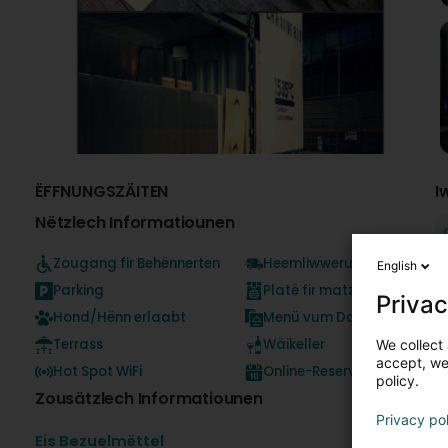
ËFFNUNGSZÄITEN
I
Nëtzlech Informatiounen
Zougang fir Behënnerten
Heemliwwerung
English
H
e
Parking
Platë fir matzehuelen
Privac
o
Hond/Hënn erlaabt
Menü vum Dag
D
Terrass
Wäikeller
We collect 
I
accept, we'
Hot Spot WiFi
Online-Reservatioun
policy.
Zousätzlech Informatiounen
Privacy po
Eis Bezuelmëttel