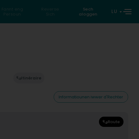
Fannt eng
Reverse
Sech
LU
Persoun
Sich
aloggen
Itinéraire
Informatiounen iwwer d'Rechter
Route