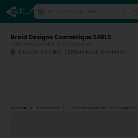
Braid Designs Cosmetique SARLS
Schéinheetsproduit an Fleegemëttel
13 Rue de la Colline
L-9025
Ettelbruck (Ettelbréck)
Startsäit
Parfümerie
Schéinheetsproduit an Fleegemët