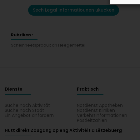
Sech Legal Informatiounen ukucken
Rubriken :
Schéinheetsproduit an Fleegemëttel
Dienste
Praktisch
Suche nach Aktivität
Notdienst Apotheken
Suche nach Stadt
Notdienst Kliniken
Ein Angebot anfordern
Verkehrsinformationen
Postleitzahlen
Hutt direkt Zougang op eng Aktivitéit a Lëtzebuerg