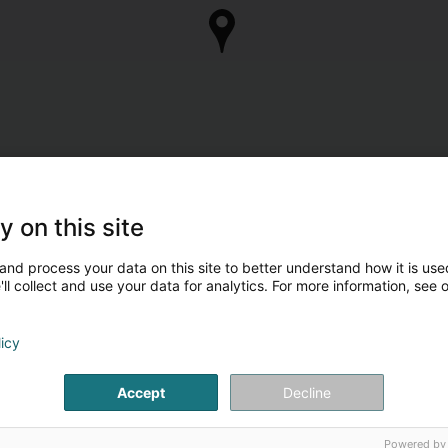
y on this site
and process your data on this site to better understand how it is used
ll collect and use your data for analytics. For more information, see 
licy
Accept
Decline
Powered by