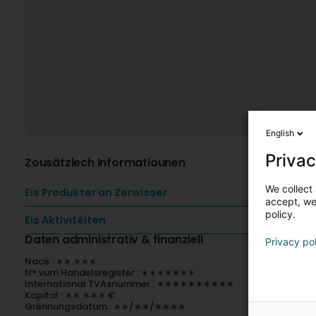
English
Privac
Zousätzlech Informatiounen
We collect 
Eis Produkter an Zerwisser
accept, we'
policy.
Eis Aktivitéiten
Daten administrativ & finanziell
Privacy po
Nace : ∗∗.∗∗∗
N° vum Handelsregister : ∗∗∗∗∗∗∗
International TVAsnummer : ∗∗∗∗∗∗∗∗∗∗
Kapital : ∗∗ ∗∗∗ €
Grënnungsdatum : ∗∗/∗∗/∗∗∗∗