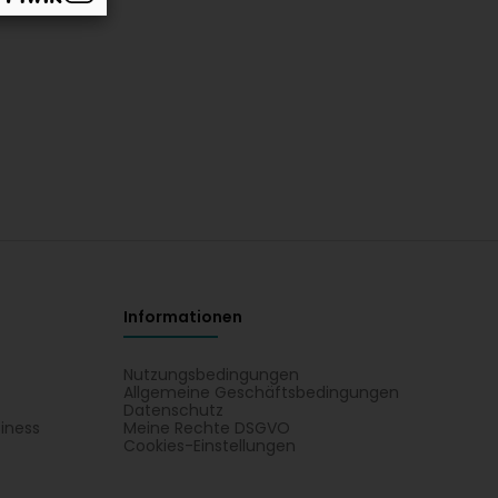
Informationen
Nutzungsbedingungen
Allgemeine Geschäftsbedingungen
Datenschutz
iness
Meine Rechte DSGVO
t
Cookies-Einstellungen