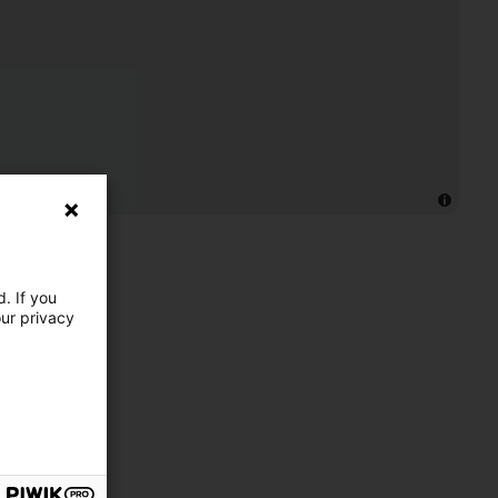
. If you
our privacy