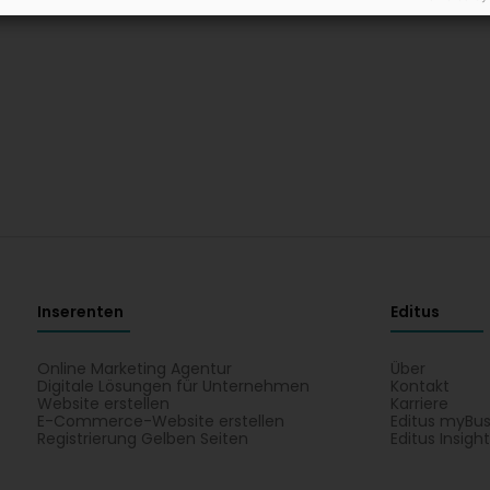
Inserenten
Editus
Online Marketing Agentur
Über
Digitale Lösungen für Unternehmen
Kontakt
Website erstellen
Karriere
E-Commerce-Website erstellen
Editus myBus
Registrierung Gelben Seiten
Editus Insigh