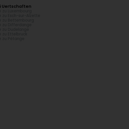
i Uertschaften
é zu Luxembourg
é zu Esch-sur-Alzette
é zu Bettembourg
é zu Differdange
é zu Dudelange
é zu Ettelbruck
é zu Pétange