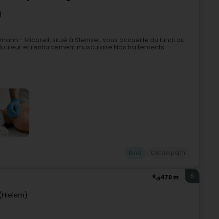
)
nn - Micarelli situé à Steinsel, vous accueille du lundi au
 douleur et renforcement musculaire.Nos traitements
Kiné
Osteopath
6
470 m
(Hielem)