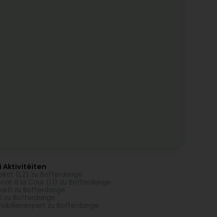
 Aktivitéiten
ekot (L2) zu Bofferdange
cat à la Cour (L1) zu Bofferdange
arfi zu Bofferdange
l zu Bofferdange
obilienexpert zu Bofferdange