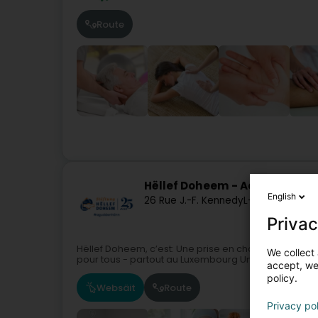
Route
Hëllef Doheem - Activités Spé
English
26 Rue J.-F. Kennedy
L-7327
Steinsel
Privac
Hëllef Doheem, c’est: Une prise en charge totale et g
We collect 
pour tous - partout au Luxembourg Un personnel qual
accept, we'
policy.
Websäit
Route
Privacy po