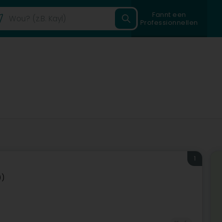
Fannt een
Professionnellen
1
))