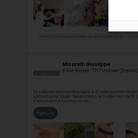
Privat Krankeschwëster an Krankefleeger
Hëll
Micarelli Giuseppe
8 Rue Basse
L-7307
Steinsel (Steesel
Le cabinet de Kinésithérapie & d'Ostéopathie Hegerma
samedi pour toute rééducation, le traitement de la
s'adressent à tous types de...
Route