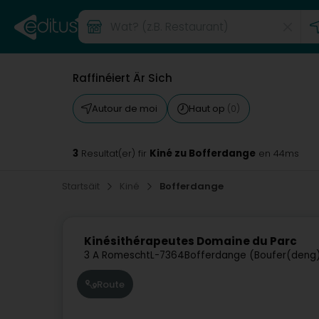
Raffinéiert Är Sich
Autour de moi
Haut op
(0)
3
Kiné zu Bofferdange
Resultat(er) fir
en 44ms
Startsäit
Kiné
Bofferdange
Kinésithérapeutes Domaine du Parc
3 A Romescht
L-7364
Bofferdange (Boufer(deng
Route