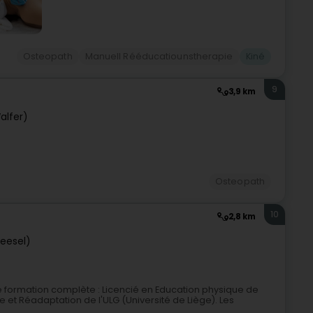
Osteopath
Manuell Rééducatiounstherapie
Kiné
9
3,9 km
alfer)
Osteopath
10
2,8 km
teesel)
 formation complète : Licencié en Education physique de
ie et Réadaptation de l'ULG (Université de Liège). Les