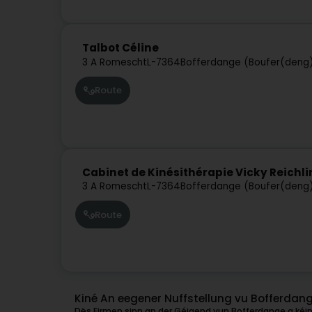
Talbot Céline
3 A Romescht
L-7364
Bofferdange (Boufer(deng
Route
Cabinet de Kinésithérapie Vicky Reichl
3 A Romescht
L-7364
Bofferdange (Boufer(deng
Route
Kiné An eegener Nuffstellung vu Bofferdan
Dës Firmen sinn an der Géigend vun Bofferdange a kéin