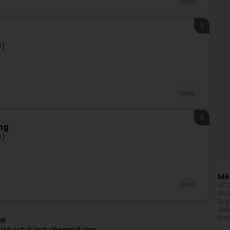
Kiné
2
))
Kiné
3
ing
))
Méi
Aff
Kiné
Avo
Sop
Asb
Imm
ge
ten och fir Iech gëeegent sinn.