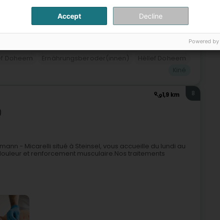
Accept
Decline
Powered by
ef Doheem
Ernährungsberoder(innen)
Hëllef Doheem
Kiné
8
1,9 km
)
nn - Micarelli situé à Steinsel, vous accueille du lundi au
 douleur et renforcement musculaire.Nos traitements