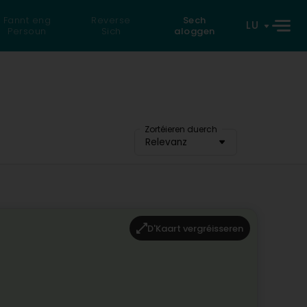
Fannt eng
Reverse
Sech
LU
Persoun
Sich
aloggen
Zortéieren duerch
Relevanz
D'Kaart vergréisseren