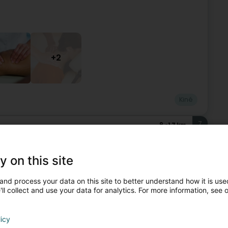
+2
Kiné
7
1,7 km
cialisées
 (Steesel)
y on this site
lobale du client Un service garanti 7 jours sur 7 Un service
and process your data on this site to better understand how it is used
ifié et hautement compétent Une satisfaction...
ll collect and use your data for analytics. For more information, see 
licy