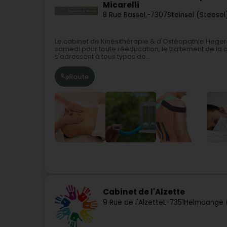
Micarelli
8 Rue Basse
L-7307
Steinsel (Steesel
Le cabinet de Kinésithérapie & d'Ostéopathie Hegerma
samedi pour toute rééducation, le traitement de la
s'adressent à tous types de...
Route
Cabinet de l'Alzette
9 Rue de l'Alzette
L-7351
Helmdange 