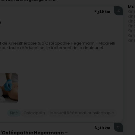
Mé
4
Kin
1,9 km
Kin
Kin
)
Kin
Kin
Kin
Kin
t de Kinésithérapie & d'Ostéopathie Hegermann - Micarelli
 pour toute rééducation, le traitement de la douleur et
Kiné
Osteopath
Manuell Rééducatiounstherapie
5
1,9 km
 d'Ostéopathie Hegermann –