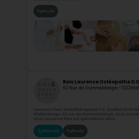
Route
Reis Laurence Ostéopathe D.O
62 Rue de Dommeldange
L-7222
Wal
Laurence Reis, Kinésithérapeute D.E. (Institut de Kin
Walferdange, 62 rue de Dommeldange, vous accueill
vous.Laurence Reis est spécialisée dans...
Websäit
Route