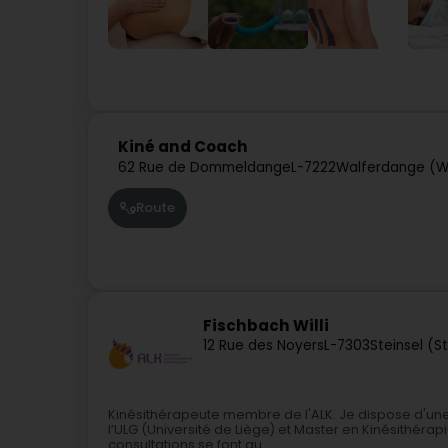
Kiné and Coach
62 Rue de Dommeldange
L-7222
Walferdange (W
Route
Fischbach Willi
12 Rue des Noyers
L-7303
Steinsel (S
Kinésithérapeute membre de l'ALK. Je dispose d'une
l’ULG (Université de Liège) et Master en Kinésithérap
consultations se font au...