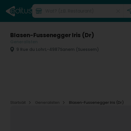
Blasen-Fussenegger Iris (Dr)
Generalisten
9 Rue du Lohr
L-4987
Sanem (Suessem)
Startsäit
Generalisten
Blasen-Fussenegger Iris (Dr)