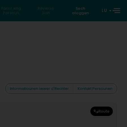
Fannt eng
Reverse
Sech
LU
Persoun
Sich
aloggen
Informatiounen iwwer d'Rechter
Kontakt Persounen
Route