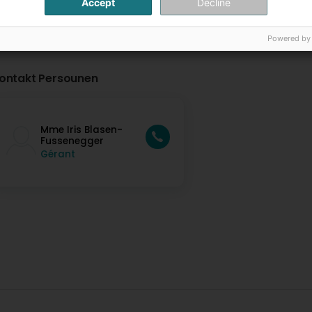
Accept
Decline
Powered by
ontakt Persounen
Mme Iris Blasen-
Fussenegger
Gérant