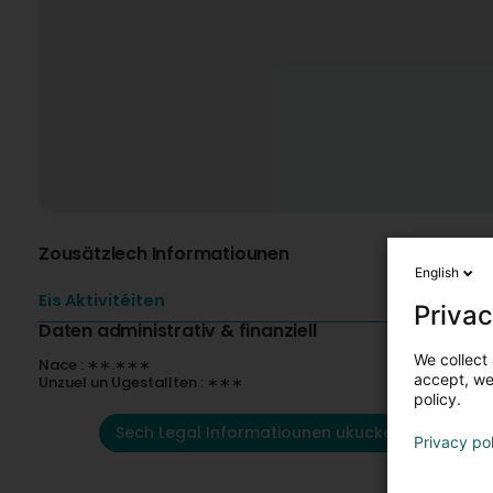
Zousätzlech Informatiounen
English
Eis Aktivitéiten
Privac
Daten administrativ & finanziell
We collect 
Nace : ∗∗.∗∗∗
accept, we'
Unzuel un Ugestallten : ∗∗∗
policy.
Sech Legal Informatiounen ukucken
Privacy po