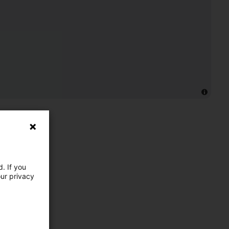
. If you
our privacy