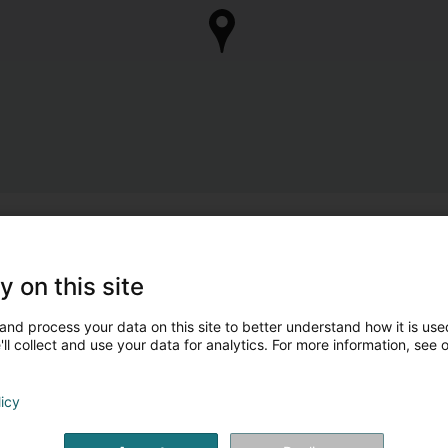
y on this site
and process your data on this site to better understand how it is used
ll collect and use your data for analytics. For more information, see 
licy