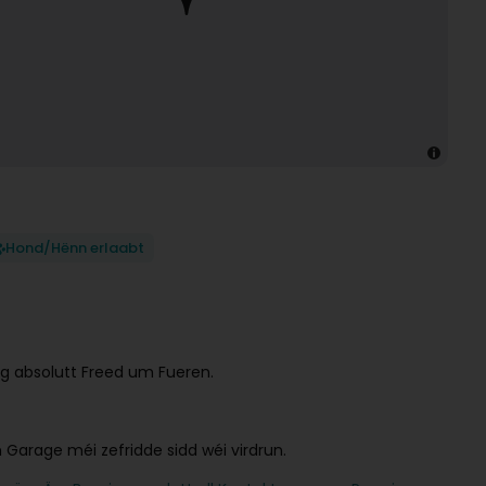
Hond/Hënn erlaabt
g absolutt Freed um Fueren.
 Garage méi zefridde sidd wéi virdrun.