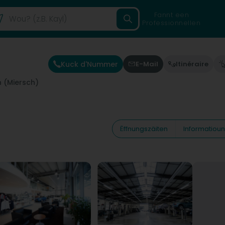
Fannt een
Professionnellen
Kuck d'Nummer
E-Mail
Itinéraire
 (Miersch)
Ëffnungszäiten
Informatiou