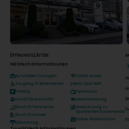
ËFFNUNGSZÄITEN
I
Nëtzlech Informatiounen
Autoriséiert Garagen
Online-Accès
W
Zougang fir Behënnerten
Hot Spot WiFi
Ä
Parking
Televisioun
B
Hond/Hënn erlaabt
Heemliwwerung
Raum fir Fëmmerten
Iwwerdroung vu
D
sportlechen Evenementer
Raum fir Kanner
Online-Reservatioun
E
Klimaanlag
Zousätzlech Informatiounen