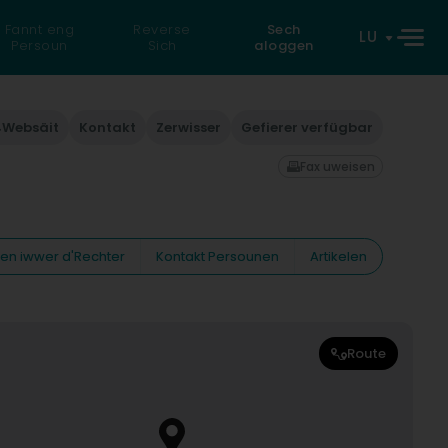
Fannt eng
Reverse
Sech
LU
Persoun
Sich
aloggen
Websäit
Kontakt
Zerwisser
Gefierer verfügbar
Fax uweisen
nen iwwer d'Rechter
Kontakt Persounen
Artikelen
Route