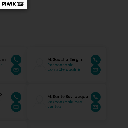
lum
M. Sascha Bergin
es
Responsable
contrôle qualité
o
M. Sante Bevilacqua
es
Responsable des
ventes