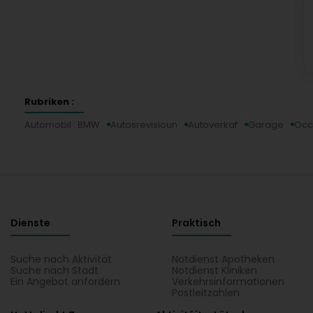
Rubriken :
Automobil : BMW
Autosrevisioun
Autoverkaf
Garage
Occ
Dienste
Praktisch
Suche nach Aktivität
Notdienst Apotheken
Suche nach Stadt
Notdienst Kliniken
Ein Angebot anfordern
Verkehrsinformationen
Postleitzahlen