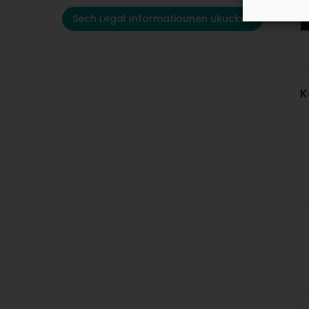
Sech Legal Informatiounen ukucken
K