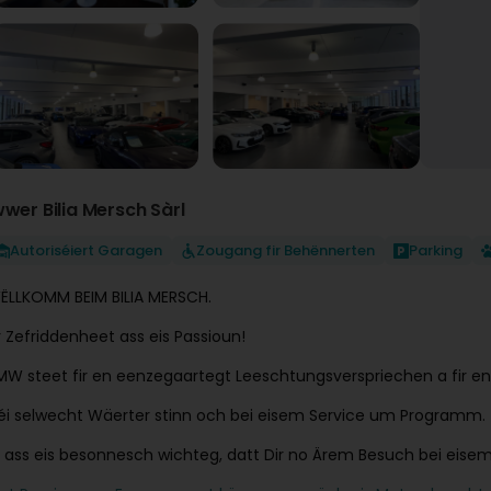
wwer Bilia Mersch Sàrl
Autoriséiert Garagen
Zougang fir Behënnerten
Parking
ËLLKOMM BEIM BILIA MERSCH.
r Zefriddenheet ass eis Passioun!
MW steet fir en eenzegaartegt Leeschtungsverspriechen a fir en
éi selwecht Wäerter stinn och bei eisem Service um Programm.
t ass eis besonnesch wichteg, datt Dir no Ärem Besuch bei eisem