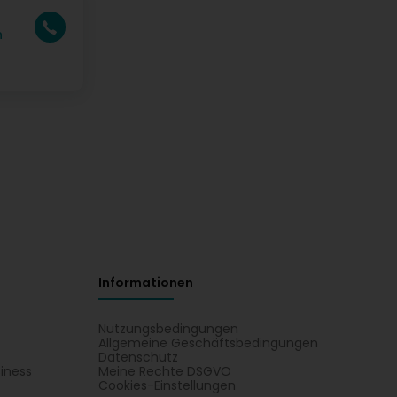
n
Informationen
Nutzungsbedingungen
Allgemeine Geschäftsbedingungen
Datenschutz
iness
Meine Rechte DSGVO
t
Cookies-Einstellungen