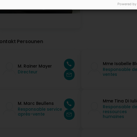
Powered by
ontakt Persounen
Mme Isabelle B
M. Rainer Mayer
Responsable d
Directeur
ventes
Mme Tina Di Iuli
M. Marc Beullens
Responsable d
Responsable service
ressources
après-vente
humaines