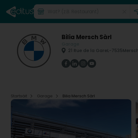
Bilia Mersch Sàrl
Garage
21 Rue de la Gare
L-7535
Mersch
Startsäit
Garage
Bilia Mersch Sàrl