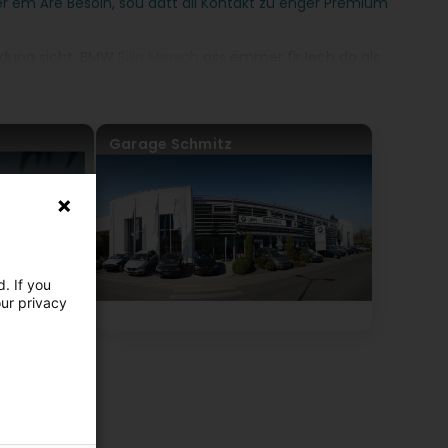
ëm Äre Besoin, sou datt all Kontakt zu enger Premium
odung sicht, BMW
Bilia Mersch
ass ëmmer fir Iech do als
Garage Schmitz
. If you
our privacy