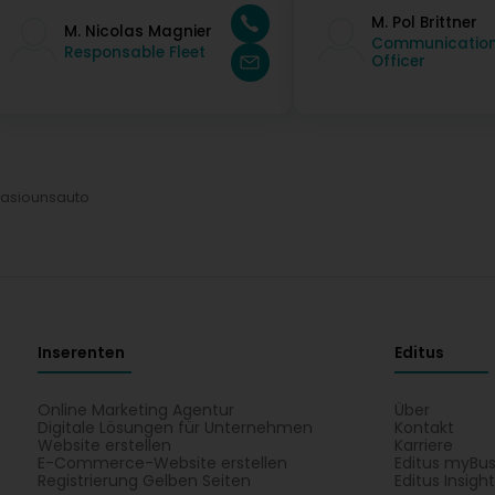
M. Pol Brittner
M. Nicolas Magnier
Communicatio
Responsable Fleet
Officer
asiounsauto
Inserenten
Editus
Online Marketing Agentur
Über
Digitale Lösungen für Unternehmen
Kontakt
Website erstellen
Karriere
E-Commerce-Website erstellen
Editus myBus
Registrierung Gelben Seiten
Editus Insigh