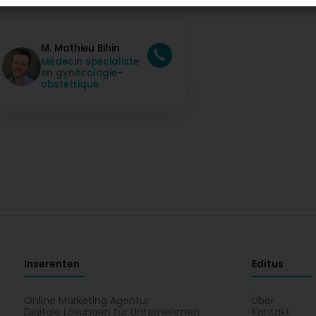
ontakt Persounen
M. Mathieu Bihin
Médecin spécialiste
en gynécologie-
obstétrique
Inserenten
Editus
Online Marketing Agentur
Über
Digitale Lösungen für Unternehmen
Kontakt