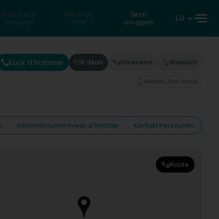
Fannt eng
Reverse
Sech
LU
Persoun
Sich
aloggen
Kuck d'Nummer
E-Mail
Itinéraire
Websäit
Gesinn Zuel mobil
n
Informatiounen iwwer d'Rechter
Kontakt Persounen
Route