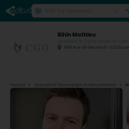
Bihin Mathieu
Spezialist fir Gynecologie an Geb
456 Rue de Neudorf
L-2222
Lux
Startsäit
Spezialist fir Gynecologie an Gebuertshëllef
B