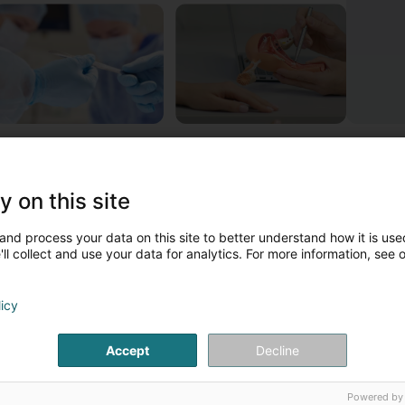
wwer Bihin Mathieu
e Dr Bihin Mathieu, médecin spécialiste en gynécologie-obsté
y on this site
tape de leur vie. Il assure le suivi de grossesse, les accouchem
édicale et en obstétrique. Son expertise couvre l’échographie pe
ontraception définitive et l’accompagnement de la ménopause. 
and process your data on this site to better understand how it is used
ndoscopique, la chirurgie de la vulve ainsi que la chirurgie du pro
ll collect and use your data for analytics. For more information, see 
pécialisé en chirurgie gynécologique et en chirurgie gynécologi
lliant écoute, précision médicale et techniques modernes, afin d
es besoins.
licy
e Dr Bihin Mathieu consulte les mercredis, jeudis et vendredis. L
MS au 621 284 973.
Accept
Decline
Powered by