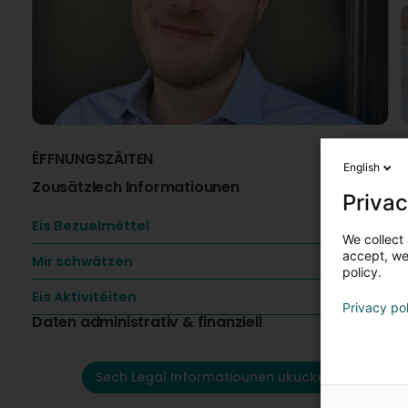
ËFFNUNGSZÄITEN
I
English
Zousätzlech Informatiounen
L
Privac
é
m
Eis Bezuelmëttel
c
We collect 
e
accept, we'
Mir schwätzen
S
policy.
a
Eis Aktivitéiten
s
Privacy po
Daten administrativ & finanziell
L
S
Sech Legal Informatiounen ukucken