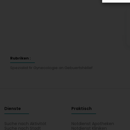
K
Rubriken :
Spezialist fir Gynecologie an Gebuertshëllef
Dienste
Praktisch
Suche nach Aktivität
Notdienst Apotheken
Suche nach Stadt
Notdienst Kliniken