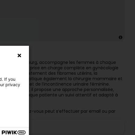
trique à Luxembourg, accompagne les femmes à chaque
ents ainsi que la prise en charge complète en gynécologie
lvienne, le traitement des fibromes utérins, la
Le Dr Bihin pratique également la chirurgie mammaire et
. If you
lapsus génital et de l’incontinence urinaire féminine.
our privacy
que esthétique, il propose une approche personnalisée,
’assurer à chaque patiente un suivi attentif et adapté à
a prise de rendez-vous peut s’effectuer par email ou par