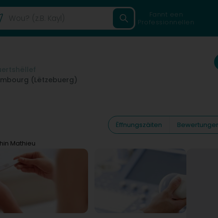
Fannt een
Professionnellen
uertshëllef
embourg (Lëtzebuerg)
Ëffnungszäiten
Bewertunge
ihin Mathieu