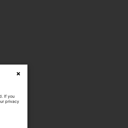
. If you
our privacy