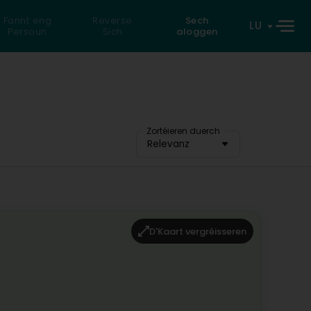
Fannt eng
Reverse
Sech
LU
Persoun
Sich
aloggen
Zortéieren duerch
Relevanz
D'Kaart vergréisseren