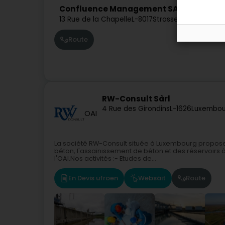
Confluence Management SARLS
13 Rue de la Chapelle
L-8017
Strassen (Stroossen
Route
RW-Consult Sàrl
4 Rue des Girondins
L-1626
Luxembou
OAI
La société RW-Consult située à Luxembourg propose 
béton, l'assainissement de béton et des réservoir
l'OAI.Nos activités :- Etudes de...
En Devis ufroen
Websäit
Route