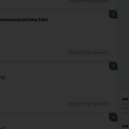
Allgeméng Ingenieur
2
communications Sàrl
Allgeméng Ingenieur
3
ng)
Méi
Sop
Allgeméng Ingenieur
Asb
Avo
4
Mé
ng)