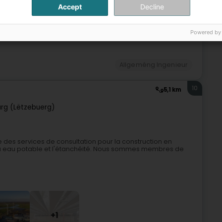
1,5 km
Accept
Decline
)
Powered by
Allgeméng Ingenieur
10
5,1 km
rg (Lëtzebuerg)
des services de consultation pour la construction en
s à eau potable et l'étanchéité. Nous sommes membres de
+1