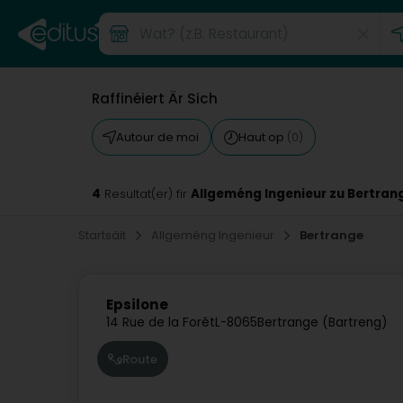
Raffinéiert Är Sich
Autour de moi
Haut op
(0)
4
Allgeméng Ingenieur zu Bertran
Resultat(er) fir
Startsäit
Allgeméng Ingenieur
Bertrange
Epsilone
14 Rue de la Forêt
L-8065
Bertrange (Bartreng)
Route