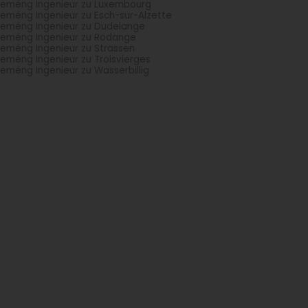
geméng Ingenieur zu Luxembourg
geméng Ingenieur zu Esch-sur-Alzette
geméng Ingenieur zu Dudelange
geméng Ingenieur zu Rodange
geméng Ingenieur zu Strassen
geméng Ingenieur zu Troisvierges
geméng Ingenieur zu Wasserbillig