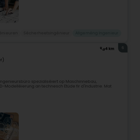
énieuren
Sécherheetsingénieur
Allgeméng Ingenieur
6
4 km
r)
Ingenieursbüro spezialiséiert op Maschinnebau,
Modelléierung an technesch Etüde fir d'Industrie. Mat