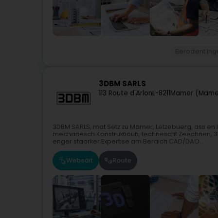
Berodent Ing
3DBM SARLS
113 Route d'Arlon
L-8211
Mamer (Mame
3DBM SARLS, mat Sëtz zu Mamer, Lëtzebuerg, ass en 
mechanesch Konstruktioun, technescht Zeechnen, 3D-
enger staarker Expertise am Beräich CAD/DAO...
Websäit
Route