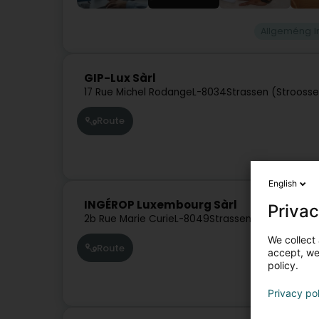
Allgeméng I
GIP-Lux Sàrl
17 Rue Michel Rodange
L-8034
Strassen (Strooss
Route
English
INGÉROP Luxembourg Sàrl
Privac
2b Rue Marie Curie
L-8049
Strassen (Stroossen)
We collect 
Route
accept, we'
policy.
Privacy po