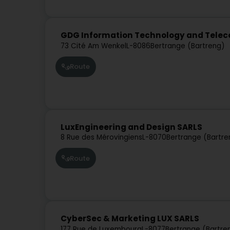
GDG Information Technology and Tele
73 Cité Am Wenkel
L-8086
Bertrange (Bartreng)
Route
LuxEngineering and Design SARLS
8 Rue des Mérovingiens
L-8070
Bertrange (Bartre
Route
CyberSec & Marketing LUX SARLS
177 Rue de Luxembourg
L-8077
Bertrange (Bartre