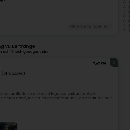
All
All
All
All
All
All
Allgeméng Ingenieur
All
ng vu Bertrange
 och fir Iech gëeegent sinn.
5
2 km
l
 (Stroossen)
 structurelleNotre bureau d’ingénierie structurelle à
 le béton armé, les structures métalliques, les ossatures bois