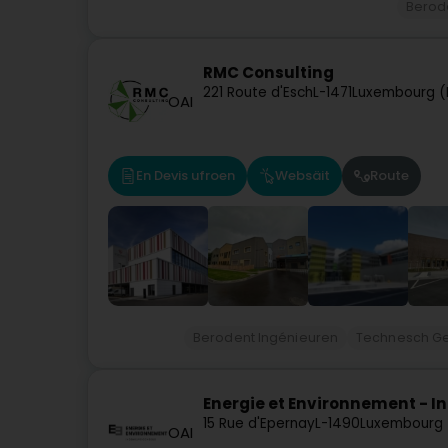
Berod
RMC Consulting
221 Route d'Esch
L-1471
Luxembourg (
OAI
En Devis ufroen
Websäit
Route
Berodent Ingénieuren
Technesch Ge
Energie et Environnement - I
15 Rue d'Epernay
L-1490
Luxembourg 
OAI