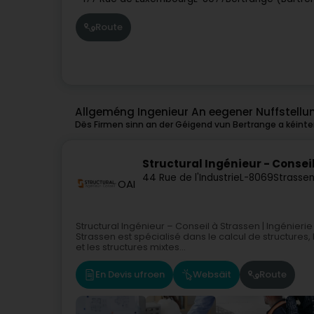
Route
Allgeméng Ingenieur An eegener Nuffstellu
Dës Firmen sinn an der Géigend vun Bertrange a kéinten
Structural Ingénieur - Consei
44 Rue de l'Industrie
L-8069
Strassen
OAI
Structural Ingénieur – Conseil à Strassen | Ingénierie
Strassen est spécialisé dans le calcul de structures,
et les structures mixtes...
En Devis ufroen
Websäit
Route