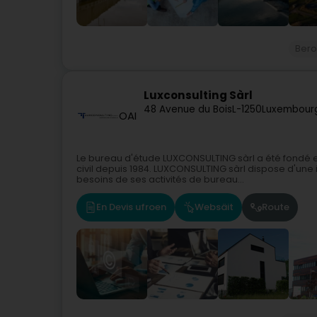
Bero
Luxconsulting Sàrl
48 Avenue du Bois
L-1250
Luxembourg
OAI
Le bureau d'étude LUXCONSULTING sàrl a été fondé en
civil depuis 1984. LUXCONSULTING sàrl dispose d'une
besoins de ses activités de bureau...
En Devis ufroen
Websäit
Route