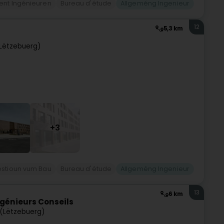
ent Ingénieuren
Bureau d'étude
Allgeméng Ingenieur
12
5,3 km
Lëtzebuerg)
+3
stioun vum Bau
Bureau d'étude
Allgeméng Ingenieur
13
6 km
ngénieurs Conseils
(Lëtzebuerg)