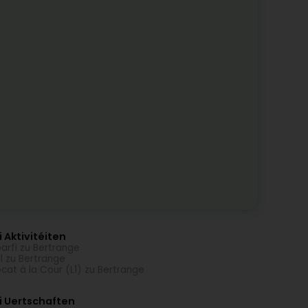
 Aktivitéiten
arfi zu Bertrange
l zu Bertrange
cat à la Cour (L1) zu Bertrange
i Uertschaften