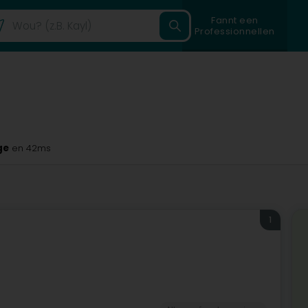
Fannt een
Professionnellen
ge
en 42ms
1