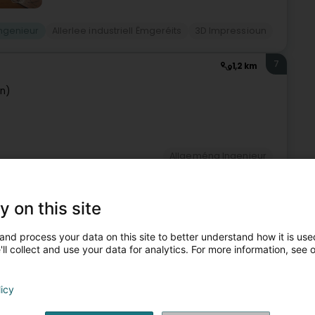
ngenieur
Allerlee industriell Ëmgeréits
3D Impressioun
7
1,2 km
en)
Allgeméng Ingenieur
8
1,3 km
y on this site
and process your data on this site to better understand how it is used
ll collect and use your data for analytics. For more information, see 
Allgeméng Ingenieur
licy
9