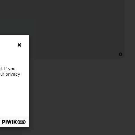
. If you
our privacy