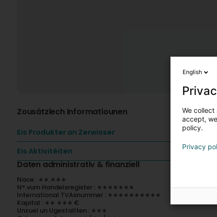
English
Privac
We collect 
Zousätzlech Informatiounen
accept, we'
policy.
Eis Produkter an Zerwisser
Privacy po
Eis Aktivitéiten
Daten administrativ & finanziell
Nace : ∗∗.∗∗∗
N° vum Handelsregister : ∗∗∗∗∗∗∗
International TVAsnummer : ∗∗∗∗∗∗∗∗∗∗
Kapital : ∗∗ ∗∗∗ €
Unzuel un Ugestallten : ∗∗∗