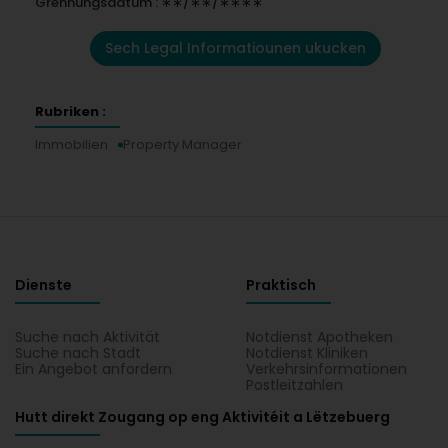
Grënnungsdatum : ∗∗/∗∗/∗∗∗∗
Sech Legal Informatiounen ukucken
Rubriken :
Immobilien
Property Manager
Dienste
Praktisch
Suche nach Aktivität
Notdienst Apotheken
Suche nach Stadt
Notdienst Kliniken
Ein Angebot anfordern
Verkehrsinformationen
Postleitzahlen
Hutt direkt Zougang op eng Aktivitéit a Lëtzebuerg