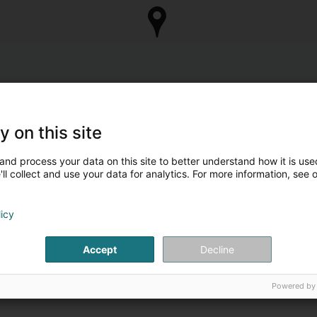
y on this site
and process your data on this site to better understand how it is used
ll collect and use your data for analytics. For more information, see 
licy
Accept
Decline
Powered by