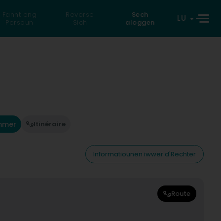
Fannt eng
Reverse
Sech
LU
Persoun
Sich
aloggen
mmer
Itinéraire
Informatiounen iwwer d'Rechter
Route