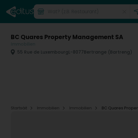
BC Quares Property Management SA
Immobilien
55 Rue de Luxembourg
L-8077
Bertrange (Bartreng)
Startsäit
Immobilien
Immobilien
BC Quares Prope