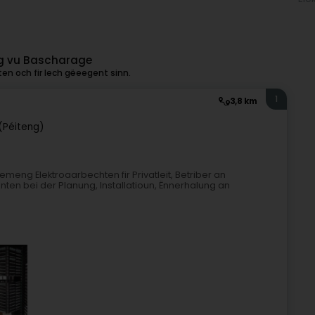
ung vu Bascharage
en och fir Iech gëeegent sinn.
1
3,8 km
(Péiteng)
meng Elektroaarbechten fir Privatleit, Betriber an
enten bei der Planung, Installatioun, Ënnerhalung an