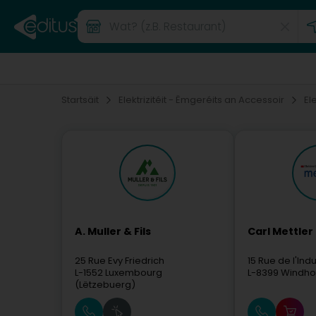
Startsäit
Elektrizitéit - Ëmgeréits an Accessoir
El
A. Muller & Fils
Carl Mettler 
25 Rue Evy Friedrich
15 Rue de l'Indu
L-1552
Luxembourg
L-8399
Windho
(Lëtzebuerg)