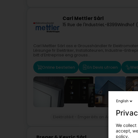
Carl Mettler Sàrl
15 Rue de l'Industrie
L-8399
Windhof 
Carl Mettler Sàrl ass e Grousshändler fir Elektromate
Léisunge fir Elektriker, Installateuren, Industrie-En
bitt d’Entreprise eng grouss...
Online bestellen
En Devis ufroen
Web
English
Privac
Elektrizitéit - Ëmgeréits an Accessoir
Bel
We collect 
accept, we'
policy.
Breger & Kevric Sàrl