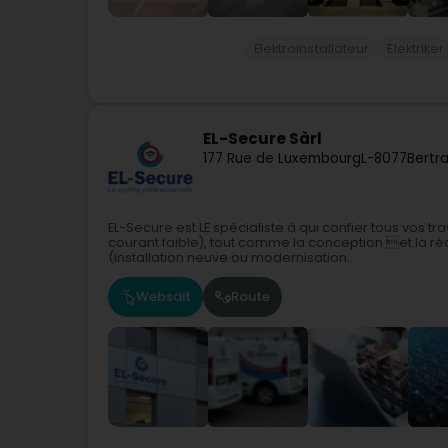
Elektroinstallateur
Elektriker
EL-Secure Sàrl
177 Rue de Luxembourg
L-8077
Bertr
EL-Secure est LE spécialiste à qui confier tous vos t
courant faible), tout comme la conception et la ré
(installation neuve ou modernisation...
Websäit
Route