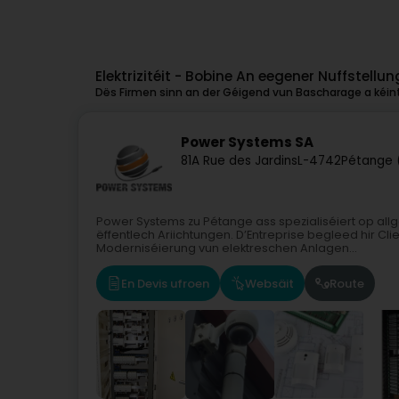
Elektrizitéit - Bobine An eegener Nuffstell
Dës Firmen sinn an der Géigend vun Bascharage a kéint
Power Systems SA
81A Rue des Jardins
L-4742
Pétange 
Power Systems zu Pétange ass spezialiséiert op allge
ëffentlech Ariichtungen. D’Entreprise begleed hir Cli
Moderniséierung vun elektreschen Anlagen...
En Devis ufroen
Websäit
Route