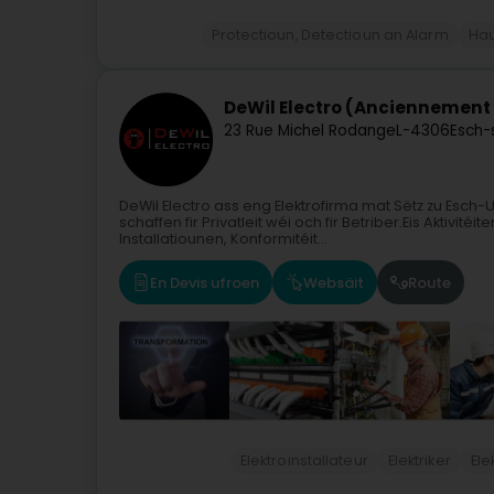
Protectioun, Detectioun an Alarm
Hau
DeWil Electro (Anciennement 
23 Rue Michel Rodange
L-4306
Esch-
DeWil Electro ass eng Elektrofirma mat Sëtz zu Esch-
schaffen fir Privatleit wéi och fir Betriber.Eis Aktivi
Installatiounen, Konformitéit...
En Devis ufroen
Websäit
Route
Elektroinstallateur
Elektriker
Ele