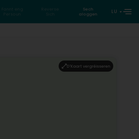
Fannt eng
Reverse
Sech
LU
Persoun
Sich
aloggen
D'Kaart vergréisseren