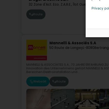
32 Zone d'Act. Eco. Z.A.R.E., Îlot Ouest
L-4384
Ehle
Privacy po
Route
Mannelli & Associés S.A
50 Route de Longwy
L-8080
Bertrang
MANNELLI & ASSOCIATES S.A., 70 JAHRE ERFAHRUNG ZU
Innovation des Unternehmens gehört MANNELLI & AS
Bereichen Elektroinstallation und...
Websäit
Route