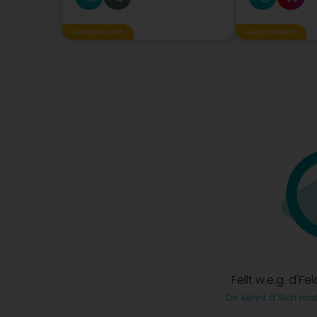
Gesponsert
Gesponsert
Fëllt w.e.g. d'Fe
Dir kënnt d'Sich ma