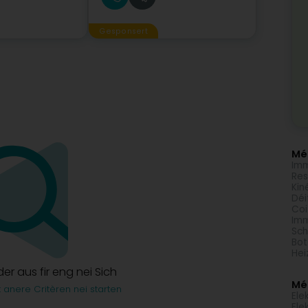
Gesponsert
Méi
Imm
Res
Kin
Déi
Coi
Imm
Sch
Bot
Hei
lder aus fir eng nei Sich
Mé
t anere Critèren nei starten
Ele
Ele