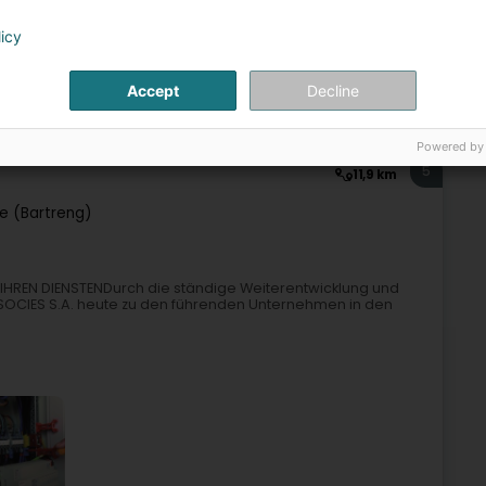
range (Éilereng)
licy
Accept
Decline
Elektrizitéit - Ëmgeréits an Accessoir
Powered by
5
11,9 km
e (Bartreng)
 IHREN DIENSTENDurch die ständige Weiterentwicklung und
SOCIES S.A. heute zu den führenden Unternehmen in den