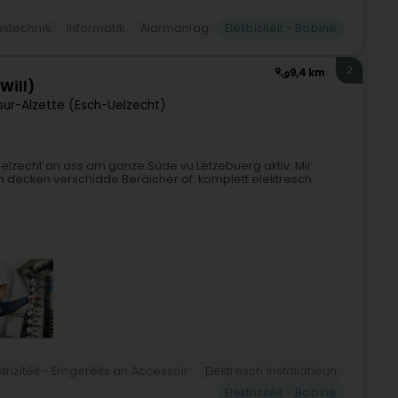
stechnik
Informatik
Alarmanlag
Elektrizitéit - Bobine
2
9,4 km
Will)
sur-Alzette (Esch-Uelzecht)
Uelzecht an ass am ganze Süde vu Lëtzebuerg aktiv. Mir
téiten decken verschidde Beräicher of: komplett elektresch
ktrizitéit - Ëmgeréits an Accessoir
Elektresch Installatioun
Elektrizitéit - Bobine