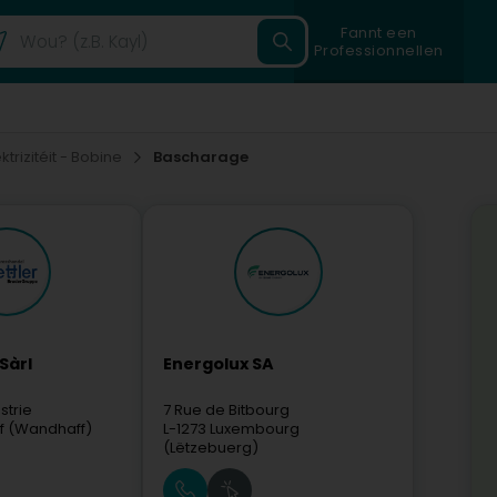
Fannt een
Professionnellen
ektrizitéit - Bobine
Bascharage
Sàrl
Energolux SA
strie
7 Rue de Bitbourg
f (Wandhaff)
L-1273
Luxembourg
(Lëtzebuerg)