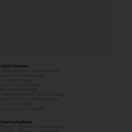
 Aktivitéiten
obilienagence zu Bascharage
taurant zu Bascharage
é zu Bascharage
fbau zu Bascharage
ffer zu Bascharage
obilienförderung zu Bascharage
einheetssalon zu Bascharage
z zu Bascharage
zungen zu Bascharage
i Uertschaften
ktrizitéit - Bobine zu Luxembourg
ktrizitéit - Bobine zu Ehlerange