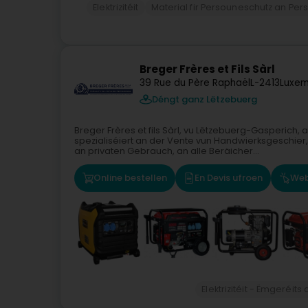
Elektrizitéit
Material fir Persouneschutz an P
Breger Frères et Fils Sàrl
39 Rue du Père Raphaël
L-2413
Luxem
Déngt ganz Lëtzebuerg
Breger Frères et fils Sàrl, vu Lëtzebuerg-Gasperich,
spezialiséiert an der Vente vun Handwierksgeschier
an privaten Gebrauch, an alle Beräicher...
Online bestellen
En Devis ufroen
Web
Elektrizitéit - Ëmgeréits