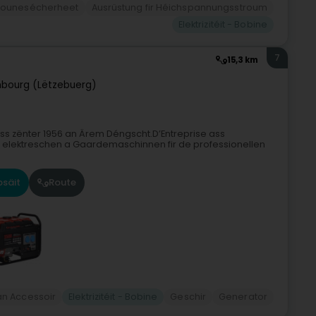
ersounesécherheet
Ausrüstung fir Héichspannungsstroum
Elektrizitéit - Bobine
7
15,3 km
bourg (Lëtzebuerg)
 ass zënter 1956 an Ärem Déngscht.D’Entreprise ass
, elektreschen a Gaardemaschinnen fir de professionellen
säit
Route
 an Accessoir
Elektrizitéit - Bobine
Geschir
Generator