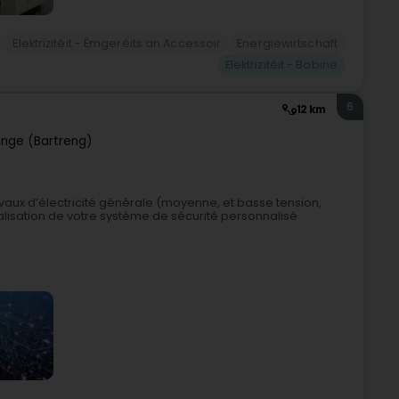
Elektrizitéit - Ëmgeréits an Accessoir
Energiewirtschaft
Elektrizitéit - Bobine
6
12 km
ange (Bartreng)
ravaux d’électricité générale (moyenne, et basse tension,
alisation de votre système de sécurité personnalisé