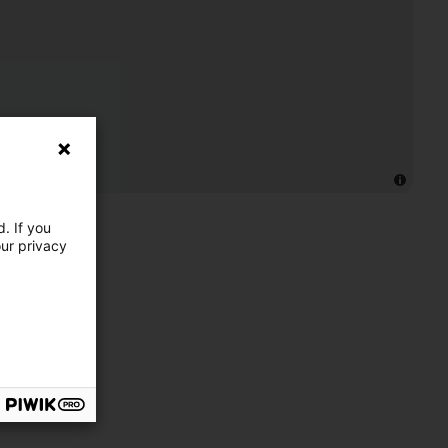
. If you
our privacy