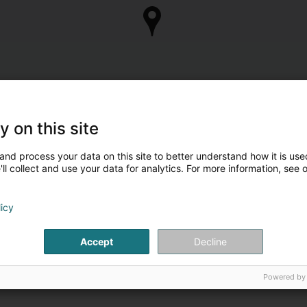
y on this site
and process your data on this site to better understand how it is used
ll collect and use your data for analytics. For more information, see 
licy
Accept
Decline
Powered by