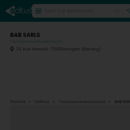
BAB SARLS
Terrassementsaarbecht
32 Rue Wenzel
L-7593
Beringen (Biereng)
Startsäit
Déifbau
Terrassementsaarbecht
BAB SAR