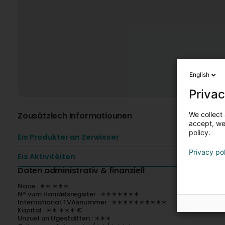
English
Privac
We collect 
Zousätzlech Informatiounen
accept, we'
policy.
Eis Produkter an Zerwisser
Privacy po
Eis Aktivitéiten
Daten administrativ & finanziell
Nace : ∗∗.∗∗∗
N° vum Handelsregister : ∗∗∗∗∗∗∗
International TVAsnummer : ∗∗∗∗∗∗∗∗∗∗
Kapital : ∗∗ ∗∗∗ €
Unzuel un Ugestallten : ∗∗∗