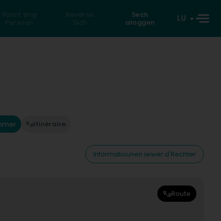
Fannt eng
Reverse
Sech
LU
Persoun
Sich
aloggen
mmer
Itinéraire
Informatiounen iwwer d'Rechter
Route