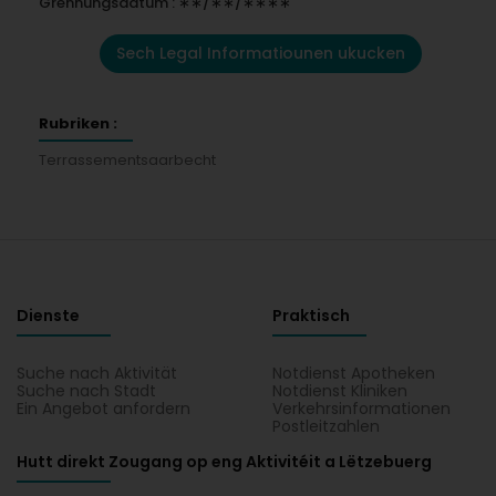
Grënnungsdatum : ∗∗/∗∗/∗∗∗∗
Sech Legal Informatiounen ukucken
Rubriken :
Terrassementsaarbecht
Dienste
Praktisch
Suche nach Aktivität
Notdienst Apotheken
Suche nach Stadt
Notdienst Kliniken
Ein Angebot anfordern
Verkehrsinformationen
Postleitzahlen
Hutt direkt Zougang op eng Aktivitéit a Lëtzebuerg