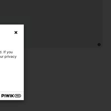
. If you
our privacy