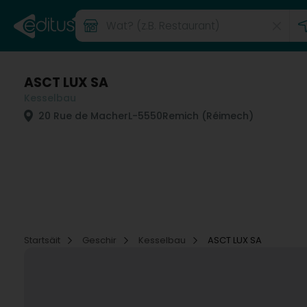
ASCT LUX SA
Kesselbau
20 Rue de Macher
L-5550
Remich (Réimech)
Startsäit
Geschir
Kesselbau
ASCT LUX SA