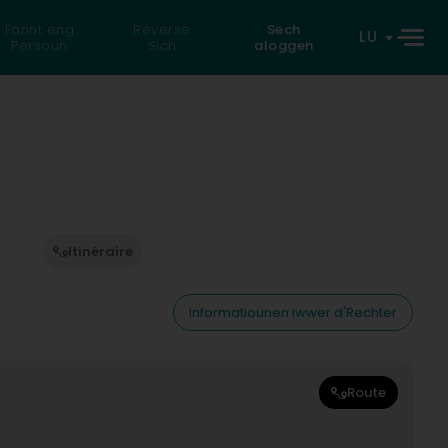
Fannt eng
Reverse
Sech
LU
Persoun
Sich
aloggen
Itinéraire
Informatiounen iwwer d'Rechter
Route