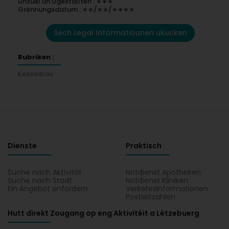
Unzuel un Ugestallten : ∗∗∗
Grënnungsdatum : ∗∗/∗∗/∗∗∗∗
Sech Legal Informatiounen ukucken
Rubriken :
Kesselbau
Dienste
Praktisch
Suche nach Aktivität
Notdienst Apotheken
Suche nach Stadt
Notdienst Kliniken
Ein Angebot anfordern
Verkehrsinformationen
Postleitzahlen
Hutt direkt Zougang op eng Aktivitéit a Lëtzebuerg