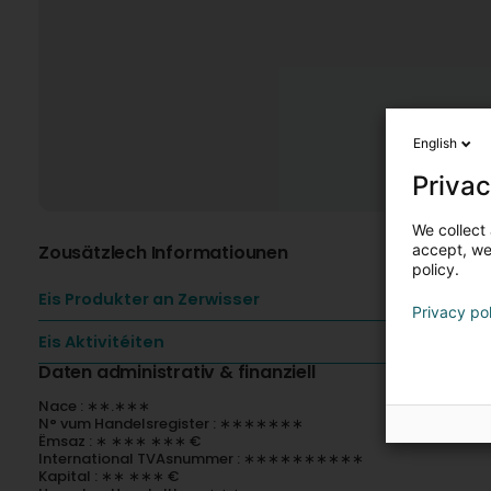
English
Privac
We collect 
Zousätzlech Informatiounen
accept, we'
policy.
Eis Produkter an Zerwisser
Privacy po
Eis Aktivitéiten
Daten administrativ & finanziell
Nace : ∗∗.∗∗∗
N° vum Handelsregister : ∗∗∗∗∗∗∗
Ëmsaz : ∗ ∗∗∗ ∗∗∗ €
International TVAsnummer : ∗∗∗∗∗∗∗∗∗∗
Kapital : ∗∗ ∗∗∗ €