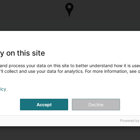
y on this site
and process your data on this site to better understand how it is used
ll collect and use your data for analytics. For more information, see 
licy
Accept
Decline
Powered by