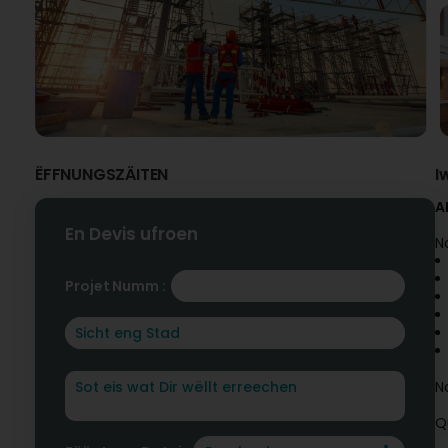
ËFFNUNGSZÄITEN
I
A
En Devis ufroen
N
Projet Numm :
N
Q