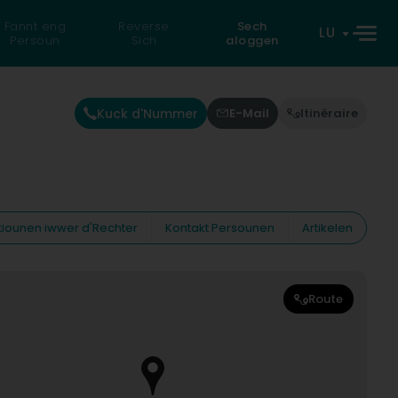
Fannt eng
Reverse
Sech
LU
Persoun
Sich
aloggen
Kuck d'Nummer
E-Mail
Itinéraire
tiounen iwwer d'Rechter
Kontakt Persounen
Artikelen
Route