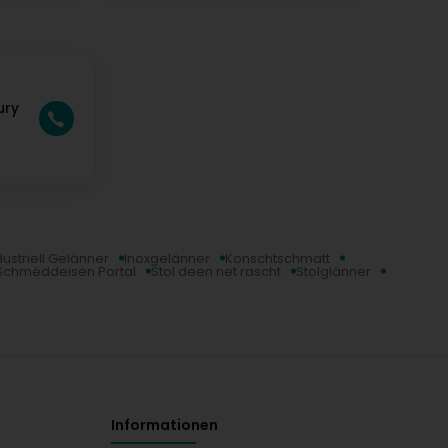
ury
dustriell Gelänner
Inoxgelänner
Konschtschmatt
Schmëddeisen Portal
Stol deen net rascht
Stolglänner
Informationen