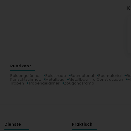
K
Rubriken :
Balcongelänner
Balustrade
Baumaterial
Baumaterial
Ge
Konschtschmatt
Metallbau
Metallbau fir d'Constructioun
M
Trapen
Trapengelänner
Zougangsramp
Dienste
Praktisch