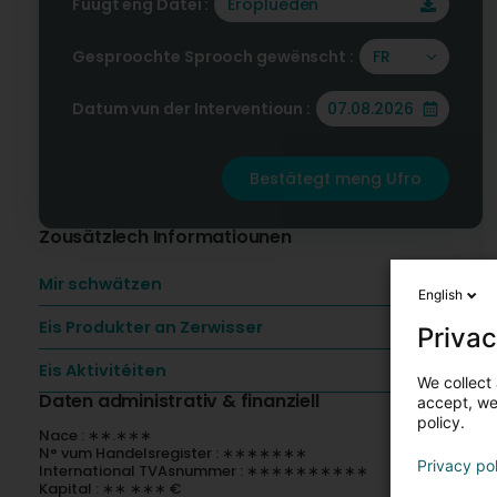
Füügt eng Datei :
Eroplueden
Gesproochte Sprooch gewënscht :
FR
Datum vun der Interventioun :
Bestätegt meng Ufro
Zousätzlech Informatiounen
Mir schwätzen
English
Eis Produkter an Zerwisser
Privac
Eis Aktivitéiten
We collect 
Daten administrativ & finanziell
accept, we'
policy.
Nace : ∗∗.∗∗∗
N° vum Handelsregister : ∗∗∗∗∗∗∗
Privacy po
International TVAsnummer : ∗∗∗∗∗∗∗∗∗∗
Kapital : ∗∗ ∗∗∗ €