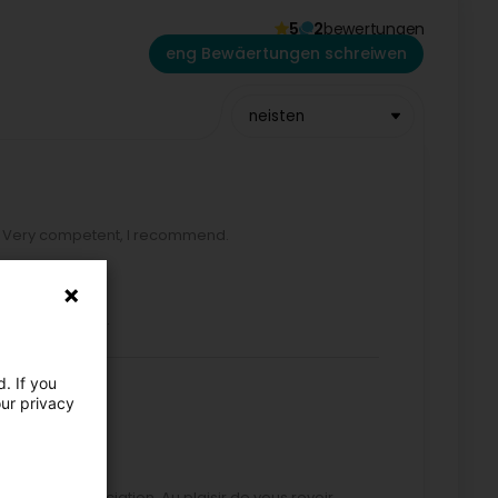
5
2
bewertungen
eng Bewäertungen schreiwen
neisten
 Very competent, I recommend.
 retour positif.
. If you
our privacy
llente appréciation. Au plaisir de vous revoir