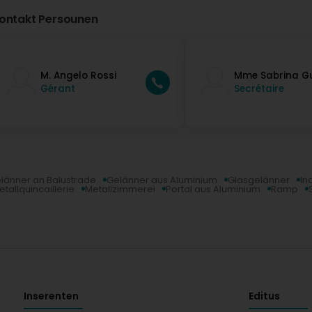
ontakt Persounen
M. Angelo Rossi
Mme Sabrina G
Gérant
Secrétaire
länner an Balustrade
Gelänner aus Aluminium
Glasgelänner
In
etallquincaillerie
Metallzimmerei
Portal aus Aluminium
Ramp
Inserenten
Editus