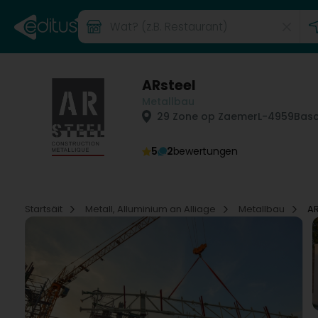
ARsteel
Metallbau
29 Zone op Zaemer
L-4959
Basc
5
2
bewertungen
Startsäit
Metall, Alluminium an Alliage
Metallbau
AR