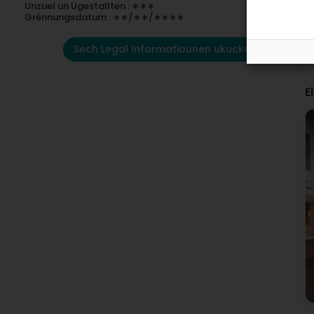
Unzuel un Ugestallten : ∗∗∗
Grënnungsdatum : ∗∗/∗∗/∗∗∗∗
Sech Legal Informatiounen ukucken
E