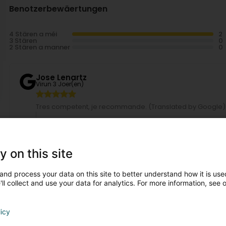
Benotzerbewäertungen
4 Stären a méi
3 Stären
2 Stären a manner
Jose Lenartz
Virun 3 Joer(en)
Tres competent, je recommande. (Translated by Google)
ARsteel
Virun 1 Joer(en)
Bonjour Jose Lenartz, Nous vous remercions pour votre
y on this site
bonnan laurent
Virun 5 Joer(en)
and process your data on this site to better understand how it is used
ll collect and use your data for analytics. For more information, see 
ARsteel
licy
Virun 1 Joer(en)
Bonjour bonnan, Nous vous remercions pour cette exce