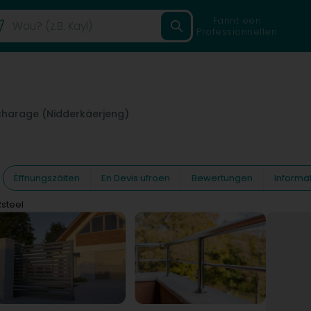
Fannt een
Professionnellen
harage (Nidderkäerjeng)
Ëffnungszäiten
En Devis ufroen
Bewertungen
Informa
steel