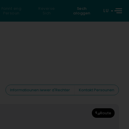
Fannt eng
Reverse
Sech
LU
Persoun
Sich
aloggen
Informatiounen iwwer d'Rechter
Kontakt Persounen
Route