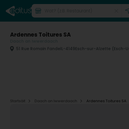
Ardennes Toitures SA
Daach an Iwwerdaach
51 Rue Romain Fandel
L-4149
Esch-sur-Alzette (Esch-U
Startsäit
Daach an Iwwerdaach
Ardennes Toitures SA