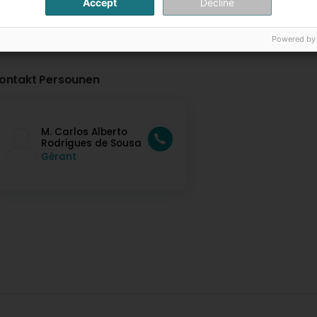
Accept
Decline
Powered by
ontakt Persounen
M. Carlos Alberto
Rodrigues de Sousa
Gérant