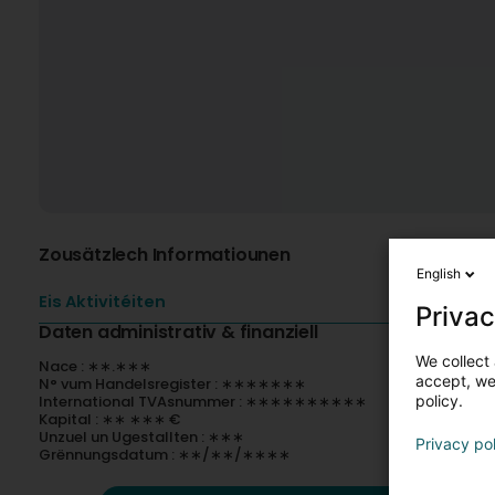
Zousätzlech Informatiounen
English
Eis Aktivitéiten
Privac
Daten administrativ & finanziell
We collect 
Nace : ∗∗.∗∗∗
accept, we'
N° vum Handelsregister : ∗∗∗∗∗∗∗
International TVAsnummer : ∗∗∗∗∗∗∗∗∗∗
policy.
Kapital : ∗∗ ∗∗∗ €
Unzuel un Ugestallten : ∗∗∗
Privacy po
Grënnungsdatum : ∗∗/∗∗/∗∗∗∗