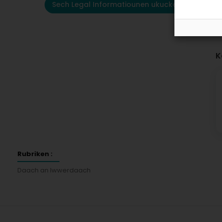
Sech Legal Informatiounen ukucken
K
Rubriken :
Daach an Iwwerdaach