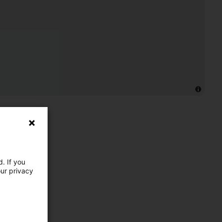
. If you
our privacy