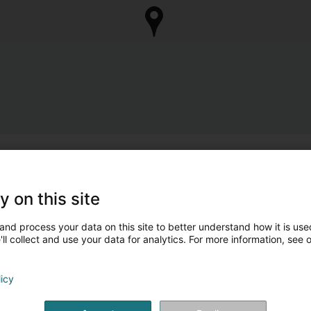
y on this site
and process your data on this site to better understand how it is used
ll collect and use your data for analytics. For more information, see 
licy