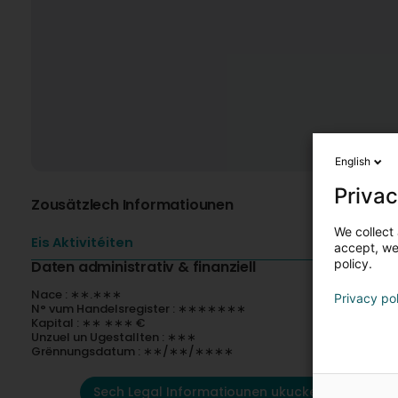
English
Privac
Zousätzlech Informatiounen
We collect 
Eis Aktivitéiten
accept, we'
policy.
Daten administrativ & finanziell
Nace : ∗∗.∗∗∗
Privacy po
N° vum Handelsregister : ∗∗∗∗∗∗∗
Kapital : ∗∗ ∗∗∗ €
Unzuel un Ugestallten : ∗∗∗
Grënnungsdatum : ∗∗/∗∗/∗∗∗∗
Sech Legal Informatiounen ukucken