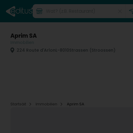
Aprim SA
Immobilien
224 Route d'Arlon
L-8010
Strassen (Stroossen)
Startsäit
Immobilien
Aprim SA