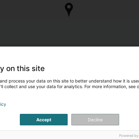
y on this site
and process your data on this site to better understand how it is used
ll collect and use your data for analytics. For more information, see 
licy
Accept
Decline
Powered by