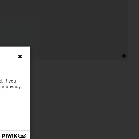
. If you
our privacy