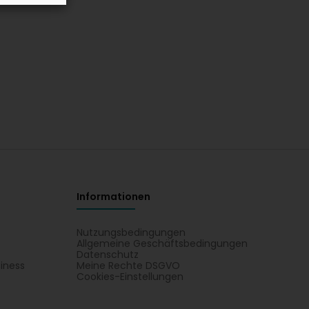
Informationen
Nutzungsbedingungen
Allgemeine Geschäftsbedingungen
Datenschutz
iness
Meine Rechte DSGVO
t
Cookies-Einstellungen