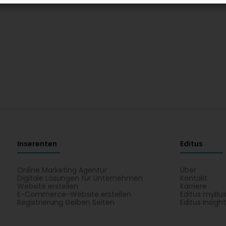
Inserenten
Editus
Online Marketing Agentur
Über
Digitale Lösungen für Unternehmen
Kontakt
Website erstellen
Karriere
E-Commerce-Website erstellen
Editus myBus
Registrierung Gelben Seiten
Editus Insigh