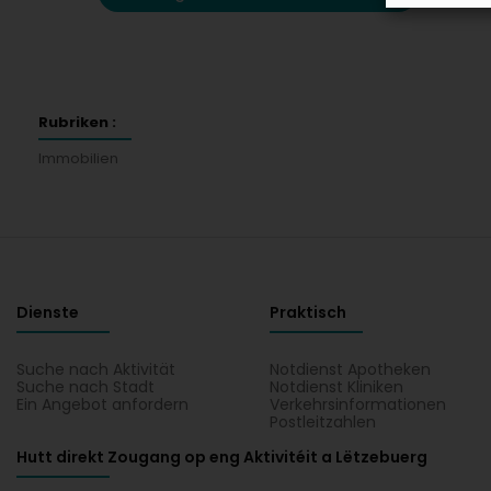
Rubriken :
Immobilien
Dienste
Praktisch
Suche nach Aktivität
Notdienst Apotheken
Suche nach Stadt
Notdienst Kliniken
Ein Angebot anfordern
Verkehrsinformationen
Postleitzahlen
Hutt direkt Zougang op eng Aktivitéit a Lëtzebuerg