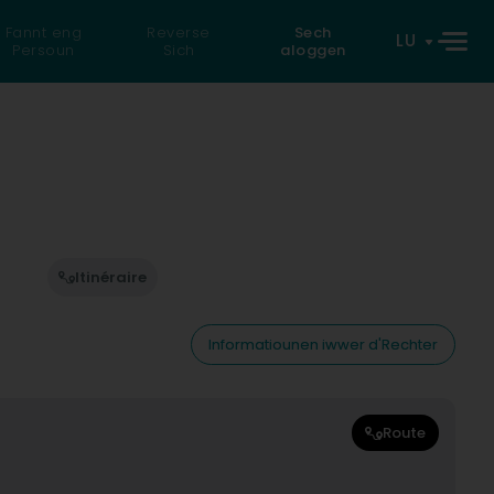
Fannt eng
Reverse
Sech
LU
Persoun
Sich
aloggen
Itinéraire
Informatiounen iwwer d'Rechter
Route