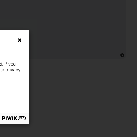
. If you
our privacy