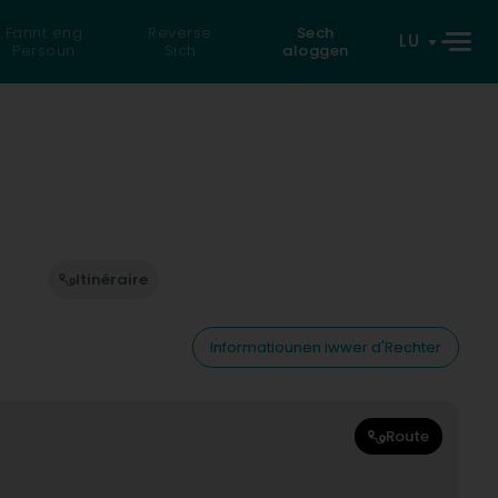
Fannt eng
Reverse
Sech
LU
Persoun
Sich
aloggen
Itinéraire
Informatiounen iwwer d'Rechter
Route