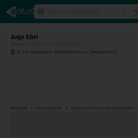
Anjo Sàrl
Baumaschinnen an Baugeräter
8 Am Wenzeler
L-6840
Machtum (Meechtem)
Startsäit
Baumaterial
Baumaschinnen an Baugeräter