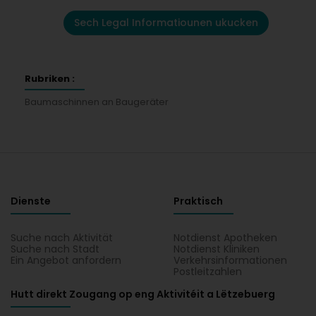
Sech Legal Informatiounen ukucken
Rubriken :
Baumaschinnen an Baugeräter
Dienste
Praktisch
Suche nach Aktivität
Notdienst Apotheken
Suche nach Stadt
Notdienst Kliniken
Ein Angebot anfordern
Verkehrsinformationen
Postleitzahlen
Hutt direkt Zougang op eng Aktivitéit a Lëtzebuerg