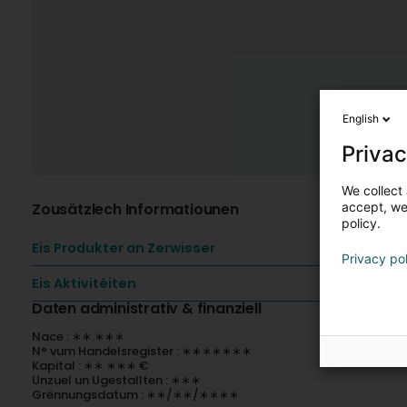
English
Privac
We collect 
Zousätzlech Informatiounen
accept, we'
policy.
Eis Produkter an Zerwisser
Privacy po
Eis Aktivitéiten
Daten administrativ & finanziell
Nace : ∗∗.∗∗∗
N° vum Handelsregister : ∗∗∗∗∗∗∗
Kapital : ∗∗ ∗∗∗ €
Unzuel un Ugestallten : ∗∗∗
Grënnungsdatum : ∗∗/∗∗/∗∗∗∗