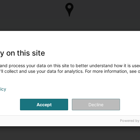
y on this site
and process your data on this site to better understand how it is used
ll collect and use your data for analytics. For more information, see 
licy
Accept
Decline
Powered by