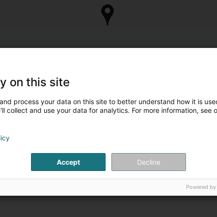
y on this site
and process your data on this site to better understand how it is used
ll collect and use your data for analytics. For more information, see 
licy
Accept
Decline
Powered by