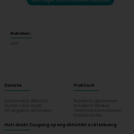
Sech Legal Informatiounen ukucken
Rubriken :
Asbl
Dienste
Praktisch
Suche nach Aktivität
Notdienst Apotheken
Suche nach Stadt
Notdienst Kliniken
Ein Angebot anfordern
Verkehrsinformationen
Postleitzahlen
Hutt direkt Zougang op eng Aktivitéit a Lëtzebuerg