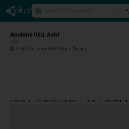
Anciens UELL Asbl
Asbl
9 Cité St. Jean
L-5407
Bous (Bous)
Startsäit
Öffentlechen Déngscht
Asbl
Anciens UELL 