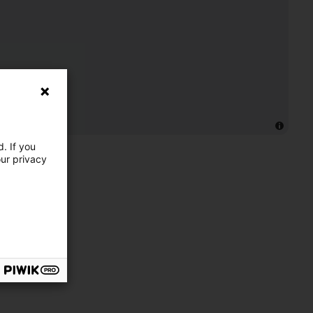
. If you
our privacy