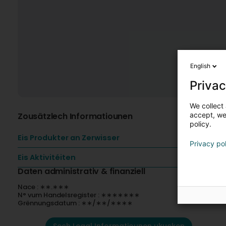
English
Privac
We collect 
Zousätzlech Informatiounen
accept, we'
policy.
Eis Produkter an Zerwisser
Privacy po
Eis Aktivitéiten
Daten administrativ & finanziell
Nace : ∗∗.∗∗∗
N° vum Handelsregister : ∗∗∗∗∗∗∗
Grënnungsdatum : ∗∗/∗∗/∗∗∗∗