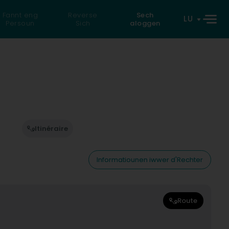
Fannt eng
Reverse
Sech
LU
Persoun
Sich
aloggen
Itinéraire
Informatiounen iwwer d'Rechter
Route