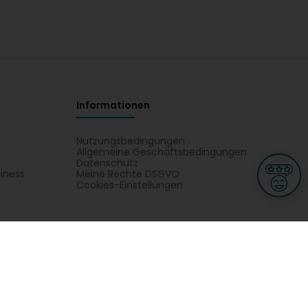
Informationen
Nutzungsbedingungen
Allgemeine Geschäftsbedingungen
Datenschutz
iness
Meine Rechte DSGVO
t
Cookies-Einstellungen
ionnellen
Garage, transport an mobilitéit
Handel
sondheet
Privatsecteur
Schéinheet, Sport a Wellness
E - Association coopérative financière des fonctionnaires
tionaux -SCOP SA : Finanzinstitutiounen. Situéiert Äre Kontakt AMFIE -
ge
L-3670 Kayl