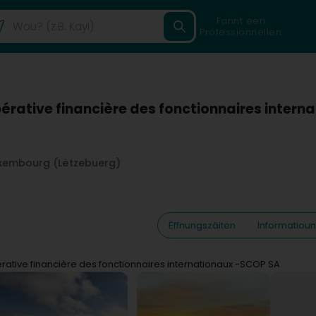
Fannt een
Professionnellen
érative financière des fonctionnaires inter
xembourg (Lëtzebuerg)
Ëffnungszäiten
Informatiou
rative financière des fonctionnaires internationaux -SCOP SA