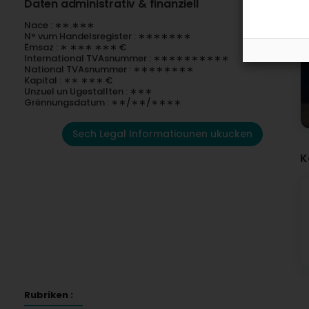
Daten administrativ & finanziell
Nace : ∗∗.∗∗∗
N° vum Handelsregister : ∗∗∗∗∗∗∗
Ëmsaz : ∗ ∗∗∗ ∗∗∗ €
International TVAsnummer : ∗∗∗∗∗∗∗∗∗∗
National TVAsnummer : ∗∗∗∗∗∗∗∗
Kapital : ∗∗ ∗∗∗ €
Unzuel un Ugestallten : ∗∗∗
Grënnungsdatum : ∗∗/∗∗/∗∗∗∗
Sech Legal Informatiounen ukucken
K
Rubriken :