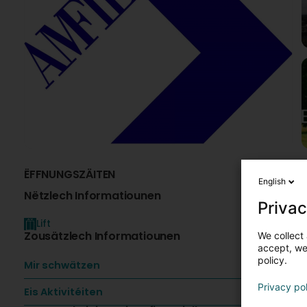
ËFFNUNGSZÄITEN
I
English
Nëtzlech Informatiounen
Privac
Lift
F
Zousätzlech Informatiounen
We collect 
e
accept, we'
policy.
Mir schwätzen
L
é
Privacy po
E
Eis Aktivitéiten