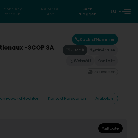
Fannt eng
Reverse
Sech
LU
Persoun
Sich
aloggen
Kuck d'Nummer
nationaux -SCOP SA
E-Mail
Itinéraire
Websäit
Kontakt
Fax uweisen
nen iwwer d'Rechter
Kontakt Persounen
Artikelen
Route