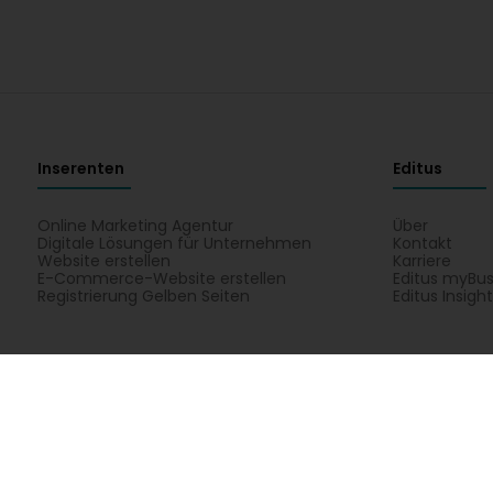
Inserenten
Editus
Online Marketing Agentur
Über
Digitale Lösungen für Unternehmen
Kontakt
Website erstellen
Karriere
E-Commerce-Website erstellen
Editus myBus
Registrierung Gelben Seiten
Editus Insigh
Bank, Finanz, Versécherung
Déngschtleeschtung fir Profess
 an Multimedia
Kultur, Fräizäit a Turissem
Medezin an Ge
tionaux -SCOP SA zu Luxembourg, all praktesch Informatiounen iwwert AMFI
e vun AMFIE - Association coopérative financière des fonctionnaires interna
 -SCOP SA op enger Kaart vun Luxembourg.
opyright © 2026
Editus Luxembourg S.A.
208, rue de Noertzan