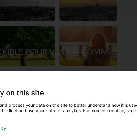
wwer AMFIE - Association coopérative financière des fo
Lift
y on this site
ondée à Luxembourg en 1990,
l’AMFIE
est une institution coopéra
and process your data on this site to better understand how it is used
t assimilés, actifs ou pensionnés, des organisations intergouve
ll collect and use your data for analytics. For more information, see 
’AMFIE offre à ses sociétaires, dans l’esprit des principes mutuali
troite collaboration avec des établissements bancaires bénéfici
licy
is Artikelen