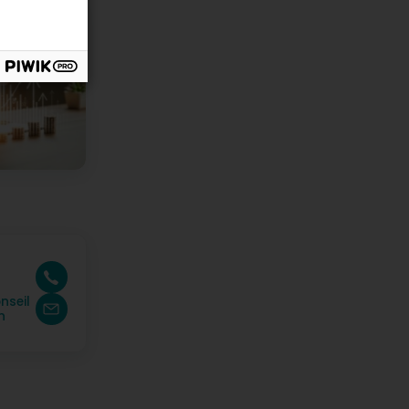
nseil
n