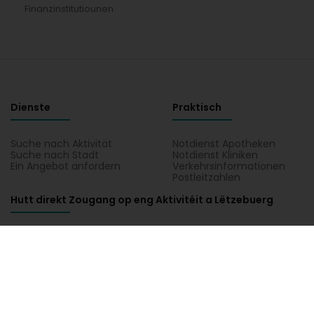
Finanzinstitutiounen
Dienste
Praktisch
Suche nach Aktivität
Notdienst Apotheken
Suche nach Stadt
Notdienst Kliniken
Ein Angebot anfordern
Verkehrsinformationen
Postleitzahlen
Hutt direkt Zougang op eng Aktivitéit a Lëtzebuerg
Administratioun an aaner Déngschtleeschtungen a Servicer
Hotel, Restaurant, Wiertschaft
Industrie
Kommunikatioun
Unterricht, Formatioun an Aarbecht
Wunnéng
AMFIE - Association coopérative financière des fonctionnaires interna
internationaux -SCOP SA : Ëffnungszäiten, Telefon, Adress. All Aktivitéit
Association coopérative financière des fonctionnaires internationaux
1.0.2606.0809
C