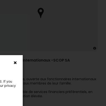
nctionnaires internationaux -SCOP SA
tive financière, ouverte aux fonctionnaires internationaux
. If you
rnementales et aux membres de leur famille.
our privacy
stes, un ensemble de services financiers préférentiels, en
ant d’une notation élevée.