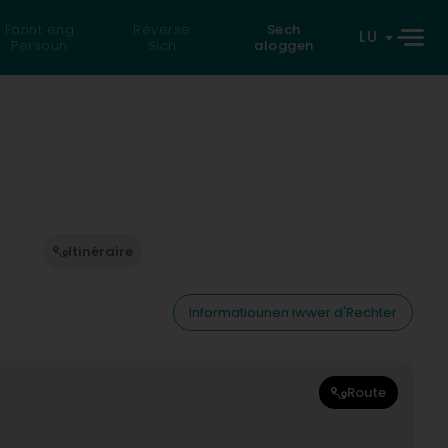
Fannt eng
Reverse
Sech
LU
Persoun
Sich
aloggen
Itinéraire
Informatiounen iwwer d'Rechter
Route