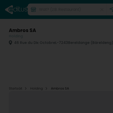
Ambros SA
Holding
46 Rue du Dix Octobre
L-7243
Bereldange (Bäreldeng
Startsäit
Holding
Ambros SA