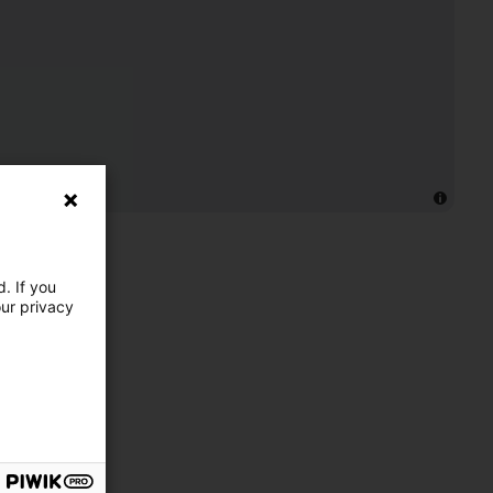
. If you
our privacy