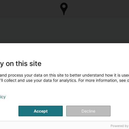
y on this site
and process your data on this site to better understand how it is used
ll collect and use your data for analytics. For more information, see 
licy
Accept
Decline
Powered by