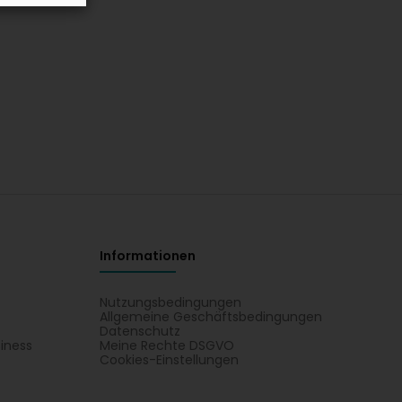
Informationen
Nutzungsbedingungen
Allgemeine Geschäftsbedingungen
Datenschutz
iness
Meine Rechte DSGVO
t
Cookies-Einstellungen