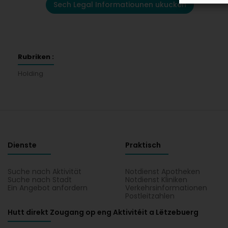
Sech Legal Informatiounen ukucken
Rubriken :
Holding
Dienste
Praktisch
Suche nach Aktivität
Notdienst Apotheken
Suche nach Stadt
Notdienst Kliniken
Ein Angebot anfordern
Verkehrsinformationen
Postleitzahlen
Hutt direkt Zougang op eng Aktivitéit a Lëtzebuerg