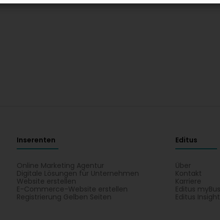
Inserenten
Editus
Online Marketing Agentur
Über
Digitale Lösungen für Unternehmen
Kontakt
Website erstellen
Karriere
E-Commerce-Website erstellen
Editus myBus
Registrierung Gelben Seiten
Editus Insigh