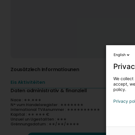
English
Privac
Zousätzlech Informatiounen
We collect 
Eis Aktivitéiten
accept, we'
policy.
Daten administrativ & finanziell
Nace : ∗∗.∗∗∗
Privacy po
N° vum Handelsregister : ∗∗∗∗∗∗∗
International TVAsnummer : ∗∗∗∗∗∗∗∗∗∗
Kapital : ∗∗ ∗∗∗ €
Unzuel un Ugestallten : ∗∗∗
Grënnungsdatum : ∗∗/∗∗/∗∗∗∗