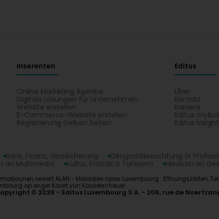
Inserenten
Editus
Online Marketing Agentur
Über
Digitale Lösungen für Unternehmen
Kontakt
Website erstellen
Karriere
E-Commerce-Website erstellen
Editus myBus
Registrierung Gelben Seiten
Editus Insigh
Bank, Finanz, Versécherung
Déngschtleeschtung fir Profess
 an Multimedia
Kultur, Fräizäit a Turissem
Medezin an Ge
atiounen iwwert ALAN - Maladies rares Luxembourg : Ëffnungszäiten, Telefo
xembourg op enger Kaart vun Kockelscheuer.
opyright © 2026
Editus Luxembourg S.A.
208, rue de Noertzan