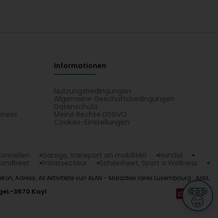
Informationen
Nutzungsbedingungen
Allgemeine Geschäftsbedingungen
Datenschutz
iness
Meine Rechte DSGVO
t
Cookies-Einstellungen
ionnellen
Garage, transport an mobilitéit
Handel
sondheet
Privatsecteur
Schéinheet, Sport a Wellness
n, Adress. All Aktivitéite vun ALAN - Maladies rares Luxembourg : Asbl,
ge
L-3670 Kayl