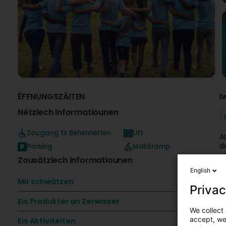
ËFFNUNGSZÄITEN
I
Nëtzlech Informatiounen
Zougang fir Behënnerten
Lift
A
d
Parking
Mobilramp
Zousätzlech Informatiounen
L
English
Mir schwätzen
n
Privac
fa
Eis Produkter an Zerwisser
We collect 
m
accept, we'
Eis Aktivitéiten