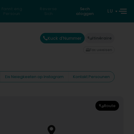
Fannt eng
Reverse
Sech
LU
Persoun
Sich
aloggen
Kuck d'Nummer
Itinéraire
Fax uweisen
Eis Neiegkeeten op Instagram
Kontakt Persounen
Route