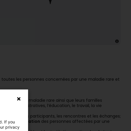
de toutes les personnes concernées par une maladie rare et
ernées
par une maladie rare ainsi que leurs familles
res administratives, l’éducation, le travail, la vie
e bien-être des participants, les rencontres et les échanges;
et l’autonomisation
des personnes affectées par une
. If you
our privacy