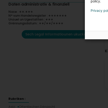
policy.
Daten administrativ & finanziell
l
Privacy po
Nace : ∗∗.∗∗∗
t
N° vum Handelsregister : ∗∗∗∗∗∗∗
Unzuel un Ugestallten : ∗∗∗
l
Grënnungsdatum : ∗∗/∗∗/∗∗∗∗
d
Sech Legal Informatiounen ukucken
c
K
Rubriken :
Asbl
Öffentlechen Déngscht