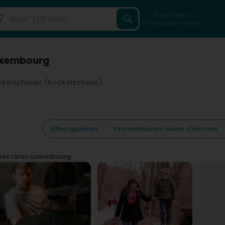
Fannt een
Professionnellen
Luxembourg
kelscheuer (Kockelscheier)
Ëffnungszäiten
Informatiounen iwwer d'Rechter
ies rares Luxembourg