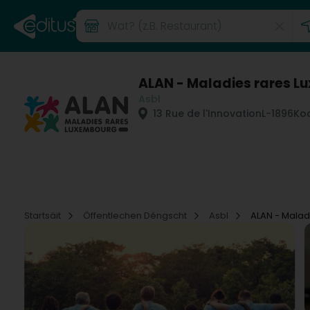
ALAN - Maladies rares 
Asbl
13 Rue de l'Innovation
L-1896
Koc
Startsäit
Öffentlechen Déngscht
Asbl
ALAN - Malad