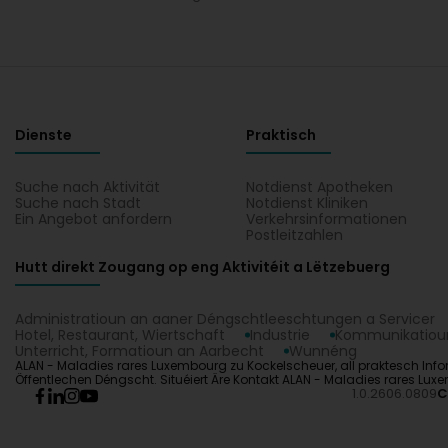
Dienste
Praktisch
Suche nach Aktivität
Notdienst Apotheken
Suche nach Stadt
Notdienst Kliniken
Ein Angebot anfordern
Verkehrsinformationen
Postleitzahlen
Hutt direkt Zougang op eng Aktivitéit a Lëtzebuerg
Administratioun an aaner Déngschtleeschtungen a Servicer
Hotel, Restaurant, Wiertschaft
Industrie
Kommunikatioun
Unterricht, Formatioun an Aarbecht
Wunnéng
ALAN - Maladies rares Luxembourg zu Kockelscheuer, all praktesch Inform
Öffentlechen Déngscht. Situéiert Äre Kontakt ALAN - Maladies rares Lu
1.0.2606.0809
C