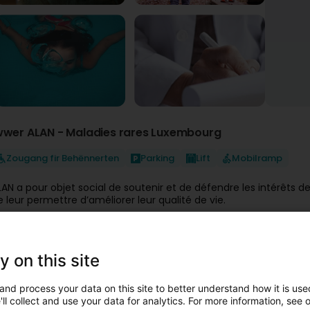
wwer ALAN - Maladies rares Luxembourg
Zougang fir Behënnerten
Parking
Lift
Mobilramp
LAN a pour objet social de soutenir et de défendre les intérêts 
e leur permettre d’améliorer leur qualité de vie.
’Association a comme missions principales :
d’
informer, de conseiller et de soutenir les personnes conc
otamment en leur facilitant l’accès aux soins de santé, les procédu
y on this site
miliale, l’inclusion sociale et l’exercice de leurs droits sociaux;
d’organiser des
activités récréatives
et sportives favorisant l
de promouvoir
l’éducation, le renforcement des capacités 
and process your data on this site to better understand how it is used
aladie rare;
ll collect and use your data for analytics. For more information, see 