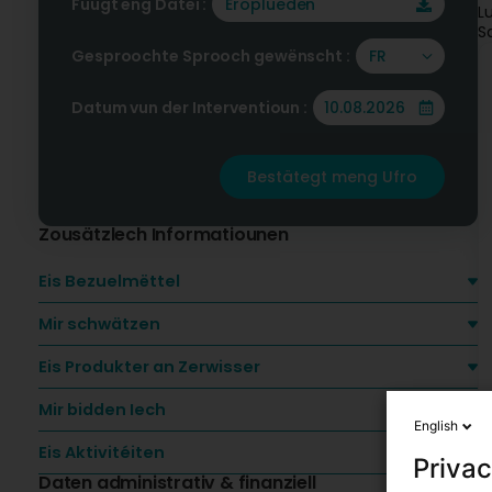
Füügt eng Datei :
Eroplueden
L
S
Gesproochte Sprooch gewënscht :
FR
Datum vun der Interventioun :
Bestätegt meng Ufro
Zousätzlech Informatiounen
Eis Bezuelmëttel
Mir schwätzen
Eis Produkter an Zerwisser
Mir bidden Iech
English
Eis Aktivitéiten
Privac
Daten administrativ & finanziell