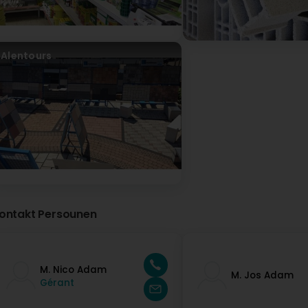
Alentours
ontakt Persounen
M. Nico Adam
M. Jos Adam
Gérant