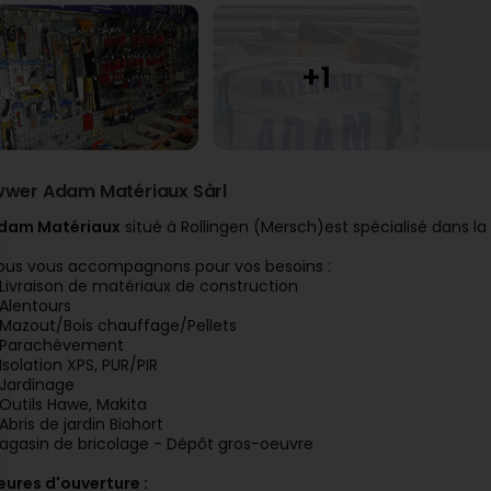
wwer Adam Matériaux Sàrl
dam Matériaux
situé à Rollingen (Mersch)est spécialisé dans l
ous vous accompagnons pour vos besoins :
 Livraison de matériaux de construction
 Alentours
 Mazout/Bois chauffage/Pellets
 Parachèvement
 Isolation XPS, PUR/PIR
 Jardinage
 Outils Hawe, Makita
Abris de jardin Biohort
agasin de bricolage - Dépôt gros-oeuvre
eures d'ouverture :