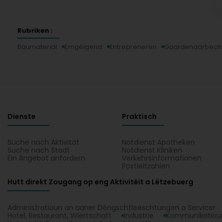
Rubriken :
Baumaterial
Emgéigend
Entrepreneren
Gaardenaarbech
Dienste
Praktisch
Suche nach Aktivität
Notdienst Apotheken
Suche nach Stadt
Notdienst Kliniken
Ein Angebot anfordern
Verkehrsinformationen
Postleitzahlen
Hutt direkt Zougang op eng Aktivitéit a Lëtzebuerg
Administratioun an aaner Déngschtleeschtungen a Servicer
Hotel, Restaurant, Wiertschaft
Industrie
Kommunikatioun