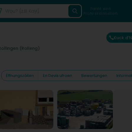
Fannt een
Professionnellen
Kuck d'
Rollingen (Rolleng)
Ëffnungszäiten
En Devis ufroen
Bewertungen
Informa