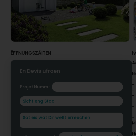
ËFFNUNGSZÄITEN
I
A
En Devis ufroen
N
-
-
Projet Numm :
-
-
-
-
-
- 
M
H