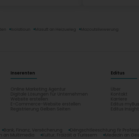
ten
Isolatioun
Masutt an Heizueleg
Mazoutsliwwerung
Inserenten
Editus
Online Marketing Agentur
Über
Digitale Lösungen für Unternehmen
Kontakt
Website erstellen
Karriere
E-Commerce-Website erstellen
Editus myBus
Registrierung Gelben Seiten
Editus Insigh
Bank, Finanz, Versécherung
Déngschtleeschtung fir Profess
 an Multimedia
Kultur, Fräizäit a Turissem
Medezin an Ge