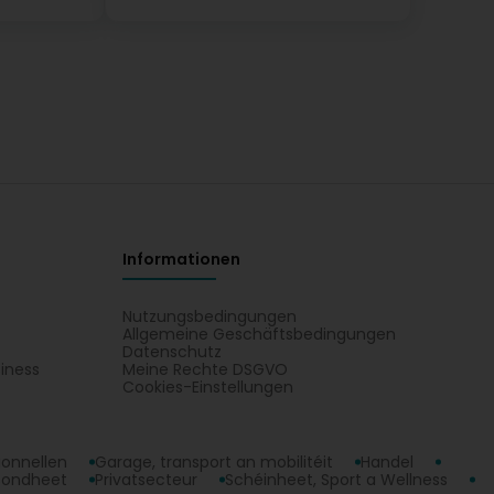
Informationen
Nutzungsbedingungen
Allgemeine Geschäftsbedingungen
Datenschutz
iness
Meine Rechte DSGVO
t
Cookies-Einstellungen
ionnellen
Garage, transport an mobilitéit
Handel
sondheet
Privatsecteur
Schéinheet, Sport a Wellness