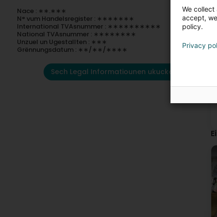
We collect 
Nace : ∗∗.∗∗∗
accept, we'
N° vum Handelsregister : ∗∗∗∗∗∗∗
International TVAsnummer : ∗∗∗∗∗∗∗∗∗∗
policy.
National TVAsnummer : ∗∗∗∗∗∗∗∗
Unzuel un Ugestallten : ∗∗∗
Privacy po
Grënnungsdatum : ∗∗/∗∗/∗∗∗∗
Sech Legal Informatiounen ukucken
E