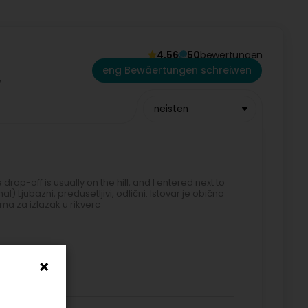
4,56
50
bewertungen
eng Bewäertungen schreiwen
neisten
rop-off is usually on the hill, and I entered next to
) Ljubazni, predusetljivi, odlični. Istovar je obično
ma za izlazak u rikverc
0 min. Gelost.