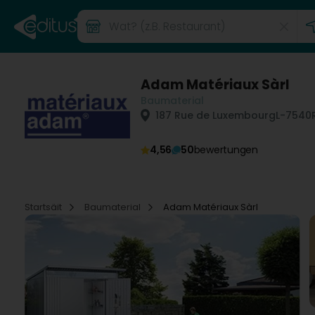
Adam Matériaux Sàrl
Baumaterial
187 Rue de Luxembourg
L-7540
4,56
50
bewertungen
Startsäit
Baumaterial
Adam Matériaux Sàrl