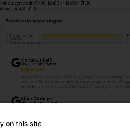
undi au vendredi : 7h00-12h00 et 12h30-17h30
amedi : 8h00-11h45
Benotzerbewäertungen
4 Stären a méi
3 Stären
2 Stären a manner
Marko Orlović
Virun 1 Mount / Méint
(Translated by Google) Friendly, responsive, excellent. The d
the store. There was no problem going into reverse (Original
na brdu, a ja sam ušao pored prodavnice. Nije bilo proble
Alain Claesen
Virun 2 Mount / Méint
(Translated by Google) Unloaded in 10 min. (Original) Op 1
y on this site
Simone Baier