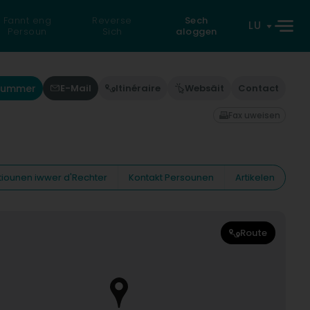
Fannt eng
Reverse
Sech
LU
Persoun
Sich
aloggen
Nummer
E-Mail
Itinéraire
Websäit
Contact
Fax uweisen
tiounen iwwer d'Rechter
Kontakt Persounen
Artikelen
Route