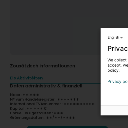
English
Privac
We collect 
Zousätzlech Informatiounen
accept, we'
policy.
Eis Aktivitéiten
Privacy po
Daten administrativ & finanziell
Nace : ∗∗.∗∗∗
N° vum Handelsregister : ∗∗∗∗∗∗∗
International TVAsnummer : ∗∗∗∗∗∗∗∗∗∗
Kapital : ∗∗ ∗∗∗ €
Unzuel un Ugestallten : ∗∗∗
Grënnungsdatum : ∗∗/∗∗/∗∗∗∗