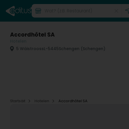
Accordhôtel SA
Hotelen
5 Wäistrooss
L-5445
Schengen (Schengen)
Startsäit
Hotelen
Accordhôtel SA