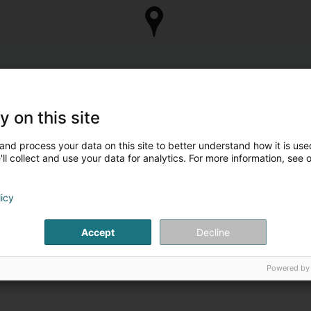
y on this site
and process your data on this site to better understand how it is used
ll collect and use your data for analytics. For more information, see 
licy
Accept
Decline
Powered by