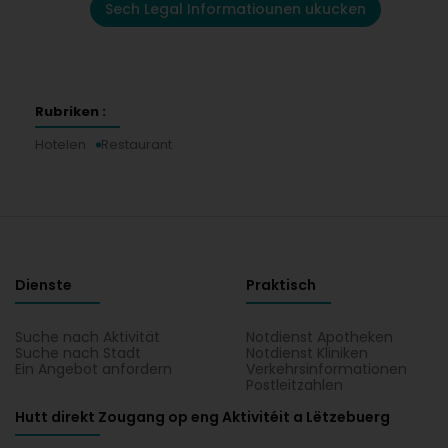
Sech Legal Informatiounen ukucken
Rubriken :
Hotelen
Restaurant
Dienste
Praktisch
Suche nach Aktivität
Notdienst Apotheken
Suche nach Stadt
Notdienst Kliniken
Ein Angebot anfordern
Verkehrsinformationen
Postleitzahlen
Hutt direkt Zougang op eng Aktivitéit a Lëtzebuerg