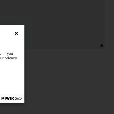
. If you
our privacy