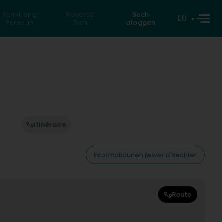
Fannt eng
Reverse
Sech
LU
Persoun
Sich
aloggen
Itinéraire
Informatiounen iwwer d'Rechter
Route