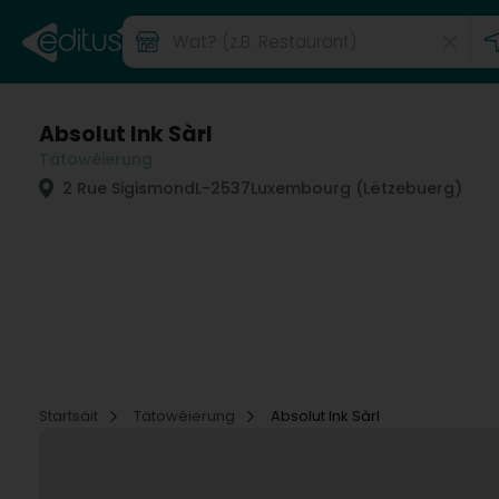
Absolut Ink Sàrl
Tätowéierung
2 Rue Sigismond
L-2537
Luxembourg (Lëtzebuerg)
Startsäit
Tätowéierung
Absolut Ink Sàrl