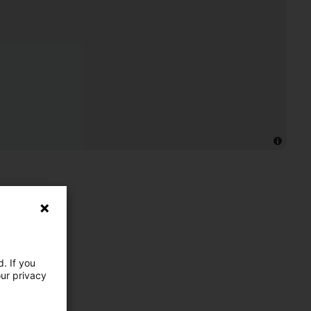
. If you
our privacy