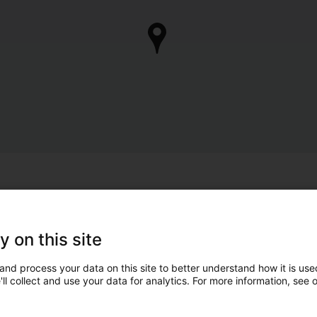
y on this site
and process your data on this site to better understand how it is used
ll collect and use your data for analytics. For more information, see 