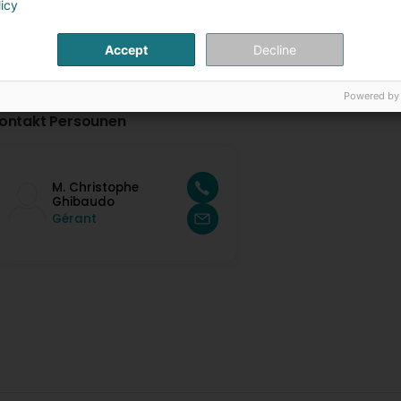
licy
Accept
Decline
Powered by
ontakt Persounen
M. Christophe
Ghibaudo
Gérant