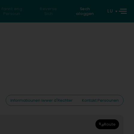
Fannt eng
Reverse
Sech
LU
Persoun
Sich
aloggen
Informatiounen iwwer d'Rechter
Kontakt Persounen
Route