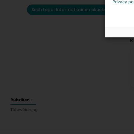
Privacy po
Sech Legal Informatiounen ukucken
K
Rubriken :
Tätowéierung