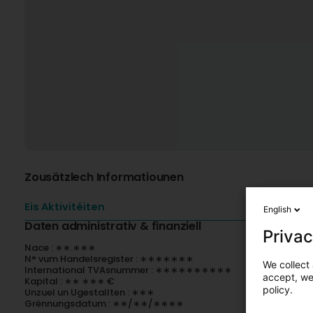
Zousätzlech Informatiounen
Eis Aktivitéiten
English
Daten administrativ & finanziell
Privac
Nace : ∗∗.∗∗∗
N° vum Handelsregister : ∗∗∗∗∗∗∗
We collect 
International TVAsnummer : ∗∗∗∗∗∗∗∗∗∗
accept, we'
Kapital : ∗∗ ∗∗∗ €
policy.
Unzuel un Ugestallten : ∗∗∗
Grënnungsdatum : ∗∗/∗∗/∗∗∗∗