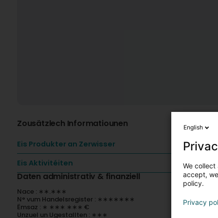
Zousätzlech Informatiounen
English
Privac
Eis Produkter an Zerwisser
Eis Aktivitéiten
We collect 
accept, we'
Daten administrativ & finanziell
policy.
Nace : ∗∗.∗∗∗
N° vum Handelsregister : ∗∗∗∗∗∗∗
Privacy po
Ëmsaz : ∗ ∗∗∗ ∗∗∗ €
Unzuel un Ugestallten : ∗∗∗