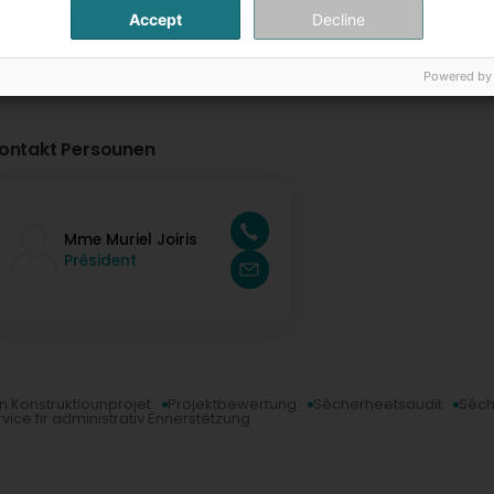
Accept
Decline
Powered by
ontakt Persounen
Mme Muriel Joiris
Président
n Konstruktiounprojet
Projektbewertung
Sécherheetsaudit
Séch
vice fir administrativ Ënnerstëtzung