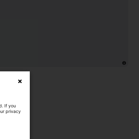
. If you
our privacy