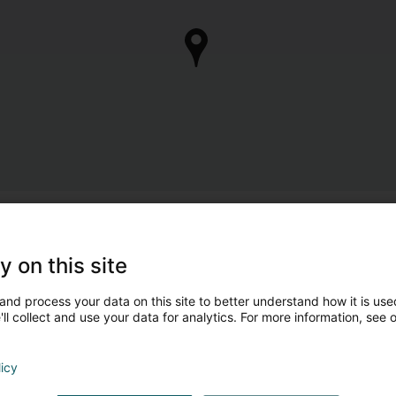
y on this site
and process your data on this site to better understand how it is used
ll collect and use your data for analytics. For more information, see 
licy