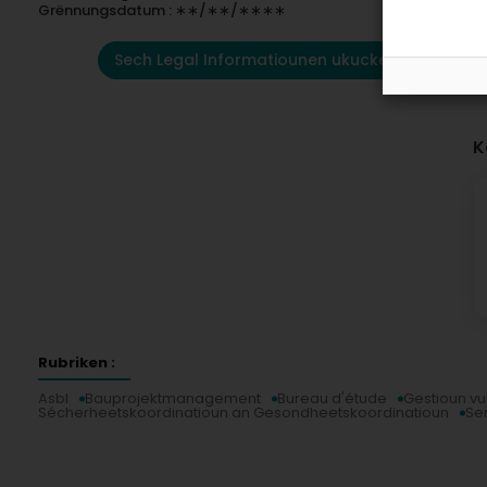
Grënnungsdatum : ∗∗/∗∗/∗∗∗∗
Sech Legal Informatiounen ukucken
K
Rubriken :
Asbl
Bauprojektmanagement
Bureau d'étude
Gestioun vu
Sécherheetskoordinatioun an Gesondheetskoordinatioun
Ser