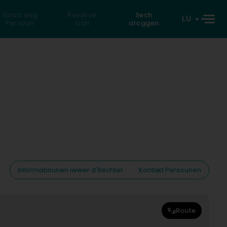
Fannt eng
Reverse
Sech
LU
Persoun
Sich
aloggen
Informatiounen iwwer d'Rechter
Kontakt Persounen
Route