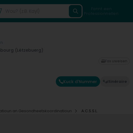
Fannt een
Professionnellen
un
bourg (Lëtzebuerg)
Fax uweisen
Kuck d'Nummer
Itinéraire
atioun an Gesondheetskoordinatioun
A.C.S.S.L.