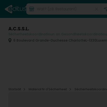
A.C.S.S.L.
Sécherheetskoordinatioun an Gesondheetskoordinatio
6 Boulevard Grande-Duchesse Charlotte
L-1330
Luxem
Startsäit
Material fir d'Sécherheet
Sécherheetskoordin