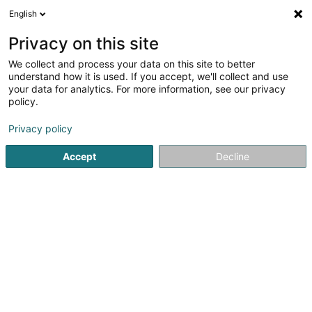
English
EN
Privacy on this site
We collect and process your data on this site to better
Refine your search
understand how it is used. If you accept, we'll collect and use
your data for analytics. For more information, see our privacy
Autour de moi
Luxembourg
Top rated
Pa
(5)
(30)
policy.
33
Fruit and vegetables - Dry and dried
result(s) for
en
Privacy policy
51ms
Accept
Decline
Home page
General food products - Retailers
Fruit and v
21
Cactus Mersch
2 Rue Lohr
L-7545
Mersch (Miersch)
Cactus Mersch, votre supermarché proche de chez
vous.Cactus vous offre les meilleurs produits venant de
nos producteurs régionaux, produits faits et faits maison
(Hausgemaacht), produits bio...Cactus s'assure de n'offrir