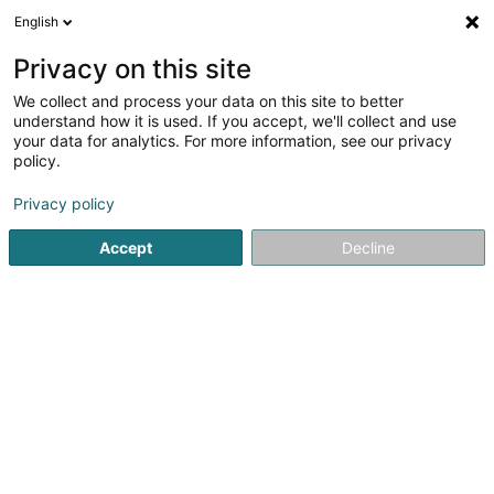
English
DE
Privacy on this site
We collect and process your data on this site to better
Zepter Produkte
understand how it is used. If you accept, we'll collect and use
your data for analytics. For more information, see our privacy
Sonstige Haushaltsartikel
policy.
41 Rue Jean Guillaume Kremer
L-4999
Schouweiler (Schuller)
Privacy policy
Accept
Decline
Fax anzeigen
Mobiltelefon anzeigen
Sehen Sie die Nummer
Anreise
Startseite
Sonstige Haushaltsartikel
Zepter Produkte