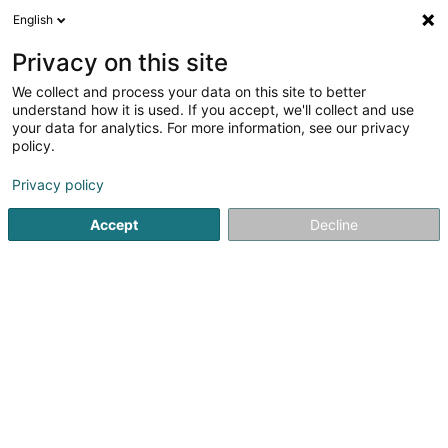
English
DE
Privacy on this site
We collect and process your data on this site to better
Xercon Sàrl
understand how it is used. If you accept, we'll collect and use
your data for analytics. For more information, see our privacy
Ausrüstung für den Bau
policy.
125 Rue Principale
L-5366
Munsbach (Minsbech)
Privacy policy
Accept
Decline
Sehen Sie die Nummer
Anreise
Startseite
Werkzeug und Maschinen
Ausrüstung für den 