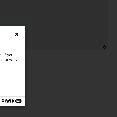
. If you
our privacy