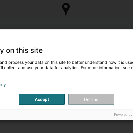
y on this site
and process your data on this site to better understand how it is used
ll collect and use your data for analytics. For more information, see 
licy
Accept
Decline
Powered by