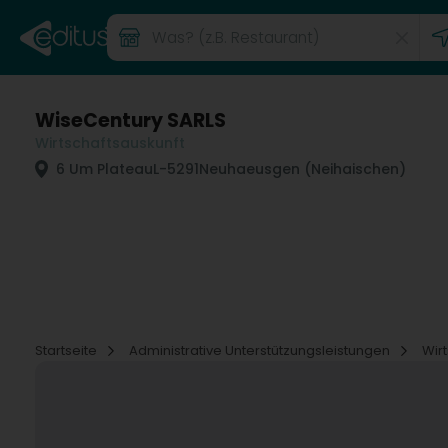
WiseCentury SARLS
Wirtschaftsauskunft
6 Um Plateau
L-5291
Neuhaeusgen (Neihaischen)
Startseite
Administrative Unterstützungsleistungen
Wir