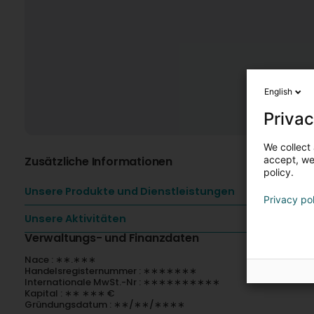
English
Privac
We collect 
Zusätzliche Informationen
accept, we'
policy.
Unsere Produkte und Dienstleistungen
Privacy po
Unsere Aktivitäten
Verwaltungs- und Finanzdaten
Nace : ∗∗.∗∗∗
Handelsregisternummer : ∗∗∗∗∗∗∗
Internationale MwSt.-Nr : ∗∗∗∗∗∗∗∗∗∗
Kapital : ∗∗ ∗∗∗ €
Gründungsdatum : ∗∗/∗∗/∗∗∗∗