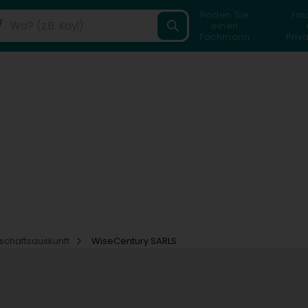
Finden Sie
Fin
einen
Fachmann
Priv
tschaftsauskunft
WiseCentury SARLS