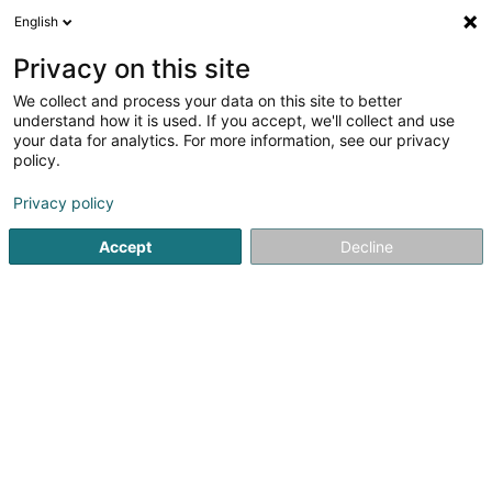
English
DE
Privacy on this site
We collect and process your data on this site to better
Verfeinere deine Suche
understand how it is used. If you accept, we'll collect and use
your data for analytics. For more information, see our privacy
Weitere Filte
Autour de moi
Barrierefreier Zugang
(2)
policy.
2
Finanz Software in Windhof (Koerich)
Ergebnis(se) für
en
Privacy policy
41ms
Accept
Decline
Startseite
Computer Service
Finanz Software
Windhof (
1
ITSS Luxembourg SA
6 Rue d'Arlon
L-8399
Windhof (Koerich)
ITSS Luxembourg SA – Lösungen und Dienstleistungen im
Bereich Informationstechnologie.TEMENOS PARTNER – Die
weltweit führende BankensoftwareITSS ist seit 2007 in
Windhof ansässig und ein bevorzugter Partner für