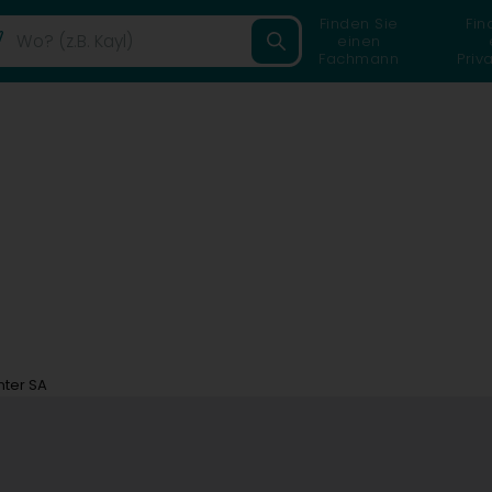
Finden Sie
Fin
einen
Fachmann
Priv
nter SA