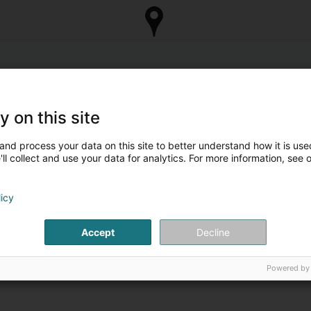
y on this site
and process your data on this site to better understand how it is used
ll collect and use your data for analytics. For more information, see 
licy
Accept
Decline
Powered by