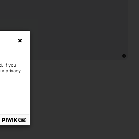
. If you
our privacy