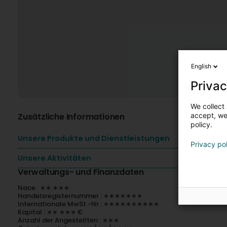
English
Privac
We collect 
Zusätzliche Informationen
accept, we'
policy.
Unsere Produkte und Dienstleistungen
Privacy po
Unsere Aktivitäten
Verwaltungs- und Finanzdaten
Nace : ∗∗.∗∗∗
Handelsregisternummer : ∗∗∗∗∗∗∗
Internationale MwSt.-Nr : ∗∗∗∗∗∗∗∗∗∗
Kapital : ∗∗ ∗∗∗ €
Anzahl der Angestellten : ∗∗∗