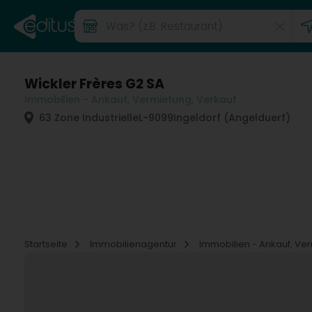
Wickler Frères G2 SA
Immobilien - Ankauf, Vermietung, Verkauf
63 Zone Industrielle
L-9099
Ingeldorf (Angelduerf)
Startseite
Immobilienagentur
Immobilien - Ankauf, Ve