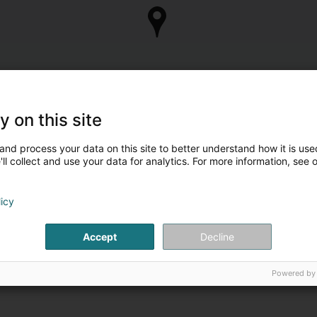
y on this site
and process your data on this site to better understand how it is used
ll collect and use your data for analytics. For more information, see 
licy
Accept
Decline
Powered by