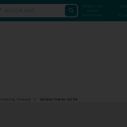
Finden Sie
Fin
einen
Fachmann
Priv
rmietung, Verkauf
Wickler Frères G2 SA