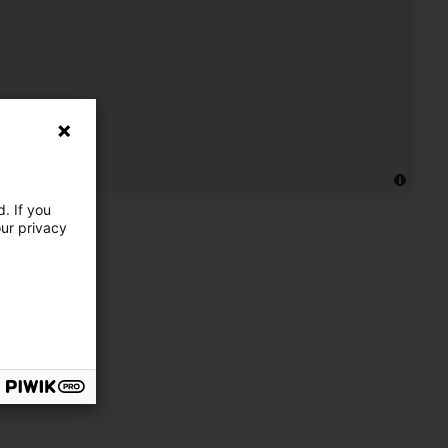
. If you
our privacy