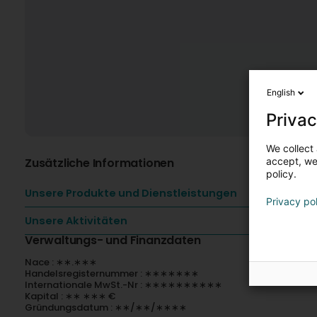
English
Privac
We collect 
Zusätzliche Informationen
accept, we'
policy.
Unsere Produkte und Dienstleistungen
Privacy po
Unsere Aktivitäten
Verwaltungs- und Finanzdaten
Nace : ∗∗.∗∗∗
Handelsregisternummer : ∗∗∗∗∗∗∗
Internationale MwSt.-Nr : ∗∗∗∗∗∗∗∗∗∗
Kapital : ∗∗ ∗∗∗ €
Gründungsdatum : ∗∗/∗∗/∗∗∗∗