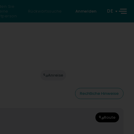
den Sie
DE
eine
Rückwärtssuche
Anmelden
atperson
Anreise
Rechtliche Hinweise
Route