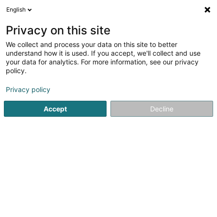
English
DE
Privacy on this site
We collect and process your data on this site to better
Wagner Kurt (Dr)
understand how it is used. If you accept, we'll collect and use
your data for analytics. For more information, see our privacy
Fachärzte für: Haut- und Geschlechtskrankheiten
policy.
2 A Ennert Dem Bierg
L-5244
Sandweiler (Sandweiler)
Privacy policy
Accept
Decline
Fax anzeigen
Sehen Sie die Nummer
Anreise
Startseite
Fachärzte für: Haut- und Geschlechtskrankheiten