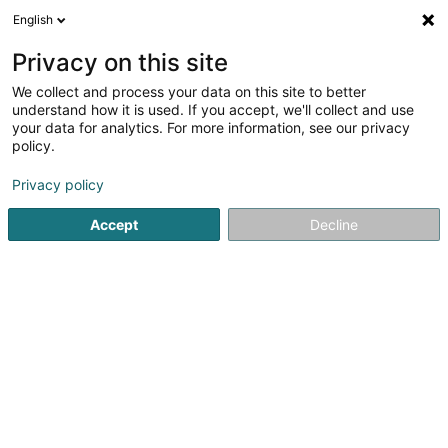
English
DE
Privacy on this site
We collect and process your data on this site to better
VPoint Sàrl
understand how it is used. If you accept, we'll collect and use
your data for analytics. For more information, see our privacy
Bauunternehmer
policy.
3 Rue Jean l'Aveugle
L-4407
Belvaux (Bieles)
Privacy policy
Fax anzeigen
Mobiltelefon anzeigen
Accept
Decline
Sehen Sie die Nummer
Anreise
Startseite
Bauunternehmer
VPoint Sàrl