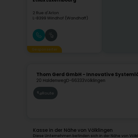
Etilux Luxembourg
2 Rue d'Arlon
L-8399
Windhof (Wandhaff)
Gesponserter
Thom Gerd GmbH - Innovative Systeml
20 Haldenweg
D-66333
Völklingen
Route
Kasse in der Nähe von Völklingen
Diese Unternehmen befinden sich in der Nähe von Völk