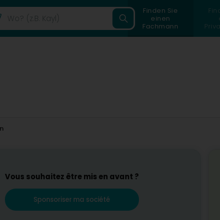
Finden Sie
Fin
einen
Fachmann
Priv
en
Vous souhaitez être mis en avant ?
Sponsoriser ma société