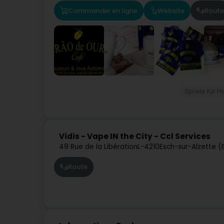
Commander en ligne
Website
Route
Spiele für H
Vidis - Vape IN the City - Ccl Services
49 Rue de la Libération
L-4210
Esch-sur-Alzette (
Route