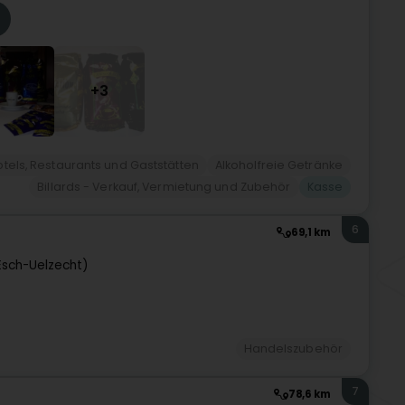
+3
otels, Restaurants und Gaststätten
Alkoholfreie Getränke
Billards - Verkauf, Vermietung und Zubehör
Kasse
6
69,1 km
Esch-Uelzecht)
Handelszubehör
7
78,6 km