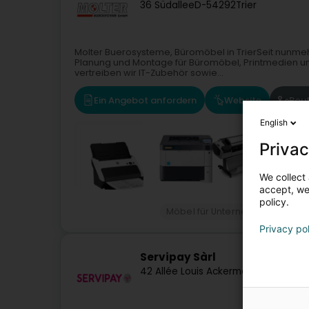
36 Südallee
D-54292
Trier
Molter Buerosysteme, Büromöbel in TrierSeit nunmehr
Planung und Montage für Büromöbel, Printmedien u
vertreiben wir IT-Zubehör sowie...
Ein Angebot anfordern
Website
Rou
English
Privac
We collect 
accept, we'
policy.
Möbel für Unternehmen
Büro
Privacy po
Servipay Sàrl
42 Allée Louis Ackermann
L-1897
Kock