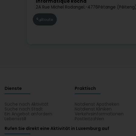
Informatique Rocha
2A Rue Michel Rodange
L-4776
Pétange (Péiteng
Route
Dienste
Praktisch
Suche nach Aktivität
Notdienst Apotheken
Suche nach Stadt
Notdienst Kliniken
Ein Angebot anfordern
Verkehrsinformationen
Lebensstill
Postleitzahlen
Rufen Sie direkt eine Aktivität in Luxemburg auf