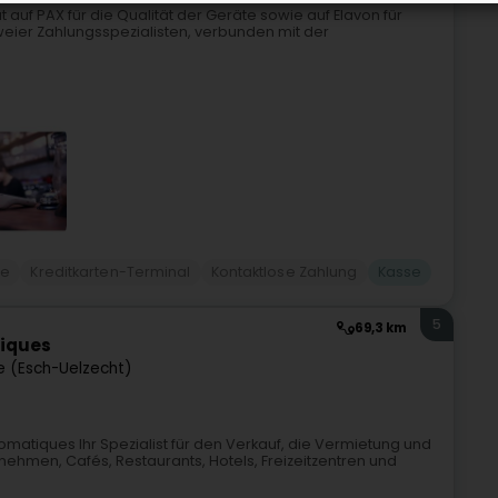
auf PAX für die Qualität der Geräte sowie auf Elavon für
weier Zahlungsspezialisten, verbunden mit der
me
Kreditkarten-Terminal
Kontaktlose Zahlung
Kasse
5
69,3 km
tiques
e (Esch-Uelzecht)
Automatiques Ihr Spezialist für den Verkauf, die Vermietung und
nehmen, Cafés, Restaurants, Hotels, Freizeitzentren und