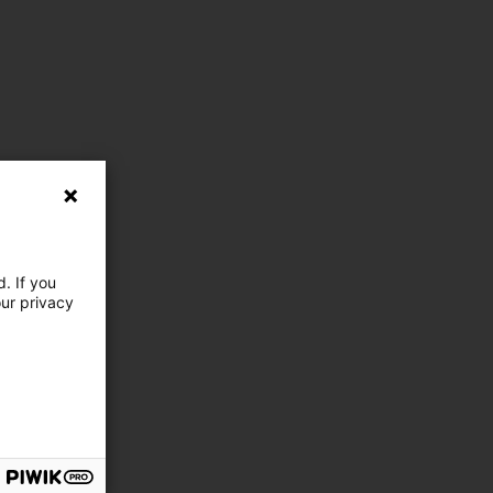
. If you
our privacy