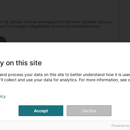
 30 Jahren sind wir erfolgreich im Bereich Verkauf, Service,
nd IT-Lösungen tätig.Neben diesen Kernkompetenzen
te
y on this site
and process your data on this site to better understand how it is used
ll collect and use your data for analytics. For more information, see 
möbel
Gebäudeeinrichtung
Innengestaltung
Kasse
licy
4
64,8 km
Accept
Decline
elscheuer (Kockelscheier)
Powered by