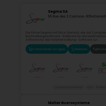
Segma SA
55 Rue des 3 Cantons
L-8354
Garnic
Die Firma Segma mit Sitz in Garnich, die auf Computers
Buchhaltungssoftware- Software für die kaufmänni
Software für die Hotelverwaltung- Software zur...
Commander en ligne
Website
Route
Computerzubehör
EDV - Softw
Molter Buerosysteme