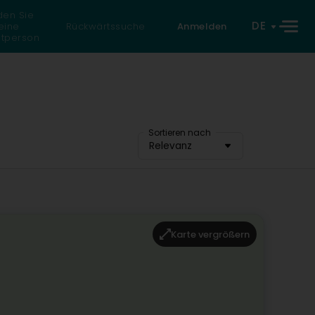
den Sie
DE
eine
Rückwärtssuche
Anmelden
atperson
Sortieren nach
Relevanz
Karte vergrößern