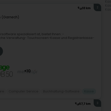
Kas
Kas
2
33 km
Kas
h (Garnech)
oftware spezialisiert ist, bietet Ihnen :-
sche Verwaltung- Touchscreen-Kasse und Registrierkasse-
+10
are
Computer Service
Buchhaltung-Software
Kasse
3
57,7 km