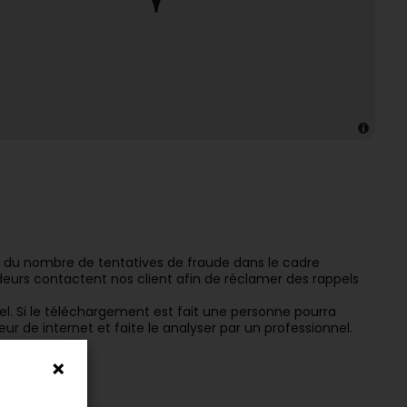
e du nombre de tentatives de fraude dans le cadre
udeurs contactent nos client afin de réclamer des rappels
iel. Si le téléchargement est fait une personne pourra
ur de internet et faite le analyser par un professionnel.