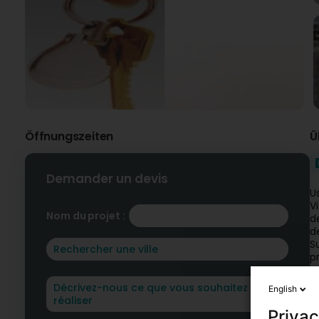
Öffnungszeiten
Ü
Demander un devis
U
V
Nom du projet :
d
d
S
p
N
English
U
Privac