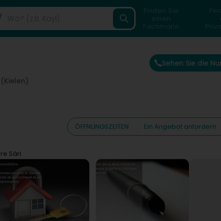
Finden Sie
Fin
einen
Fachmann
Priv
Sehen Sie die N
(Kielen)
ÖFFNUNGSZEITEN
Ein Angebot anfordern
re Sàrl