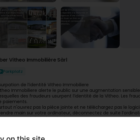
ber Vitheo Immobilière Sàrl
Parkplatz
surpation de l’identité Vitheo Immobiliere
itheo Immobiliere alerte le public sur une augmentation sensibl
esquelles des fraudeurs usurpent l’identité de la Vitheo. Les fra
e paiements.
urtout n'ouvrez pas la pièce jointe et ne téléchargez pas le logic
rendre main sur votre ordinateur, déconnectez de suite l’ordinate
ous en avons été victime également.
nsere Artikel
y on this site