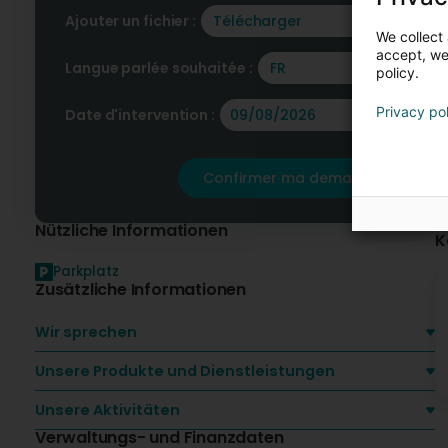
Ajouter un fichier :
Télécharger
We collect 
accept, we'
Langue parlée souhaitée :
FR
policy.
Privacy po
Date d'intervention :
Confirmer ma demande
Nützliche Informationen
K
Parkplatz
Zusätzliche Informationen
Wir sprechen
Unsere Produkte und Dienstleistungen
Unsere Aktivitäten
Verwaltungs- und Finanzdaten