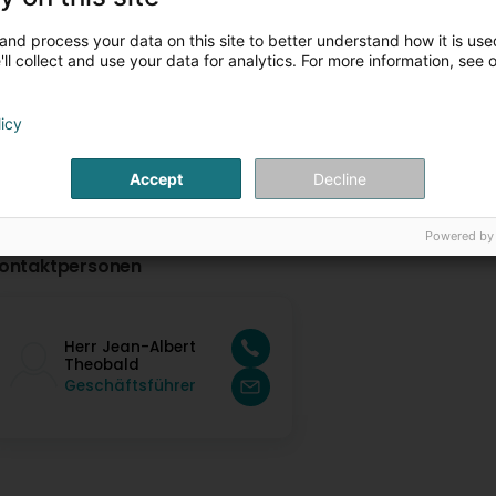
Expertise Immobilière
Thermographie infra
and process your data on this site to better understand how it is used
ll collect and use your data for analytics. For more information, see 
licy
Accept
Decline
Powered by
ontaktpersonen
Herr Jean-Albert
Theobald
Geschäftsführer