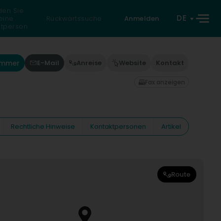
den Sie
DE
eine
Rückwärtssuche
Anmelden
atperson
ummer
E-Mail
Anreise
Website
Kontakt
Fax anzeigen
Rechtliche Hinweise
Kontaktpersonen
Artikel
Route