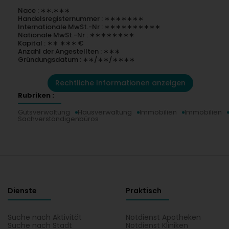
Nace : ∗∗.∗∗∗
Handelsregisternummer : ∗∗∗∗∗∗∗
Internationale MwSt.-Nr : ∗∗∗∗∗∗∗∗∗∗
Nationale MwSt.-Nr : ∗∗∗∗∗∗∗∗
Kapital : ∗∗ ∗∗∗ €
Anzahl der Angestellten : ∗∗∗
Gründungsdatum : ∗∗/∗∗/∗∗∗∗
Rechtliche Informationen anzeigen
Rubriken :
Gutsverwaltung
Hausverwaltung
Immobilien
Immobilien
Sachverständigenbüros
Dienste
Praktisch
Suche nach Aktivität
Notdienst Apotheken
Suche nach Stadt
Notdienst Kliniken