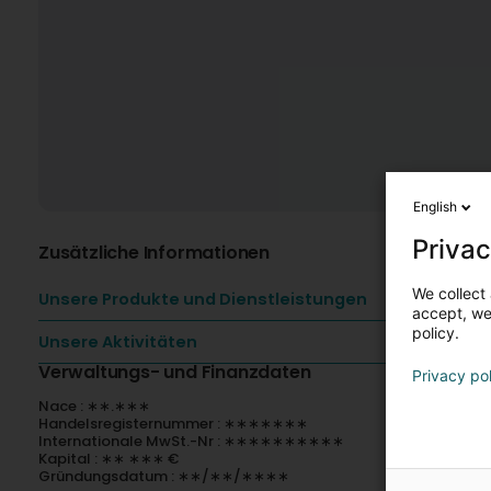
English
Privac
Zusätzliche Informationen
We collect 
Unsere Produkte und Dienstleistungen
accept, we'
policy.
Unsere Aktivitäten
Verwaltungs- und Finanzdaten
Privacy po
Nace : ∗∗.∗∗∗
Handelsregisternummer : ∗∗∗∗∗∗∗
Internationale MwSt.-Nr : ∗∗∗∗∗∗∗∗∗∗
Kapital : ∗∗ ∗∗∗ €
Gründungsdatum : ∗∗/∗∗/∗∗∗∗