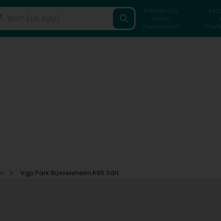
Finden Sie
Fin
einen
Fachmann
Priv
er
Vgp Park Rüsselsheim K65 Sàrl