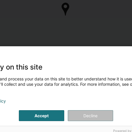
y on this site
and process your data on this site to better understand how it is used
ll collect and use your data for analytics. For more information, see 
licy
Accept
Decline
Powered by