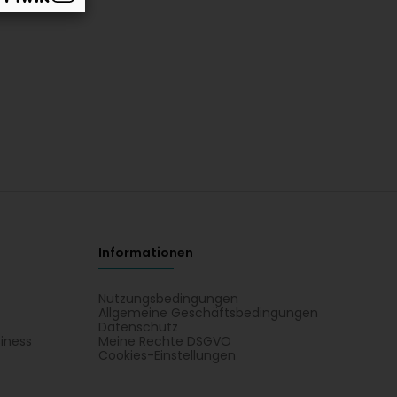
Informationen
Nutzungsbedingungen
Allgemeine Geschäftsbedingungen
Datenschutz
iness
Meine Rechte DSGVO
t
Cookies-Einstellungen