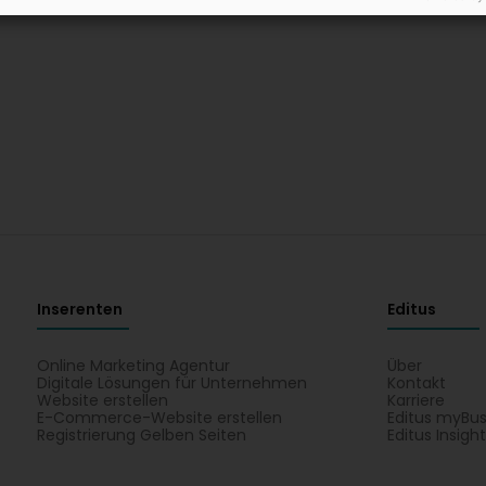
Inserenten
Editus
Online Marketing Agentur
Über
Digitale Lösungen für Unternehmen
Kontakt
Website erstellen
Karriere
E-Commerce-Website erstellen
Editus myBus
Registrierung Gelben Seiten
Editus Insigh