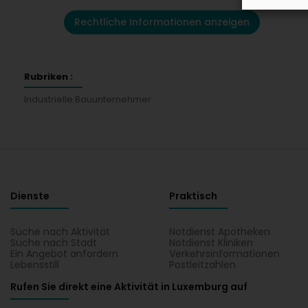
Rechtliche Informationen anzeigen
Rubriken :
Industrielle Bauunternehmer
Dienste
Praktisch
Suche nach Aktivität
Notdienst Apotheken
Suche nach Stadt
Notdienst Kliniken
Ein Angebot anfordern
Verkehrsinformationen
Lebensstill
Postleitzahlen
Rufen Sie direkt eine Aktivität in Luxemburg auf