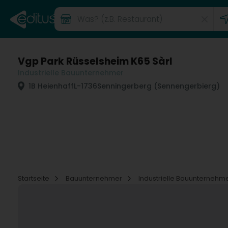
Vgp Park Rüsselsheim K65 Sàrl
Industrielle Bauunternehmer
1B Heienhaff
L-1736
Senningerberg (Sennengerbierg)
Startseite
Bauunternehmer
Industrielle Bauunternehm