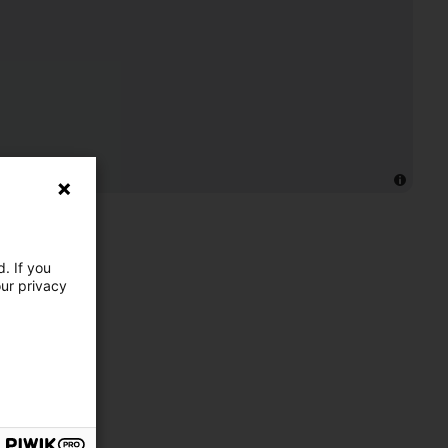
. If you
our privacy