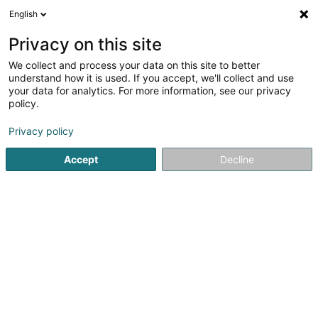
English
DE
Privacy on this site
We collect and process your data on this site to better
Verbandskëscht - Soins et Aides à
understand how it is used. If you accept, we'll collect and use
Domicile
your data for analytics. For more information, see our privacy
policy.
Krankenschwestern und Pflegerinnen - Private
Privacy policy
2 Rue de Roeser
L-5865
Alzingen (Alzeng)
Accept
Decline
Fax anzeigen
Sehen Sie die Nummer
Anreise
Startseite
Krankenschwestern und Pflegerinnen - Private