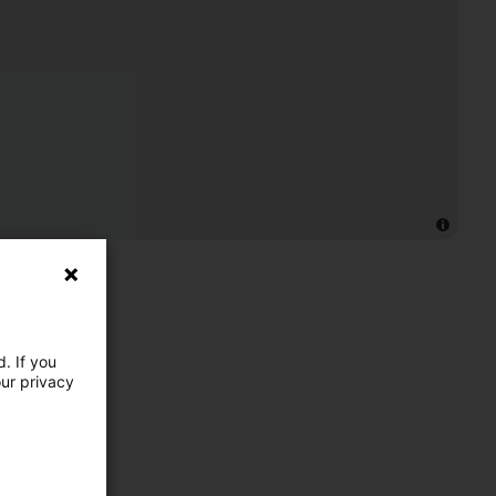
. If you
our privacy