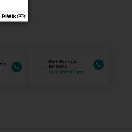
Herr Geoffroy
ain
Bertrand
r
Geschäftsführer