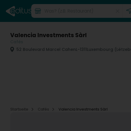
Valencia Investments Sàrl
Cafés
52 Boulevard Marcel Cahen
L-1311
Luxembourg (Lëtzeb
Startseite
Cafés
Valencia Investments Sàrl