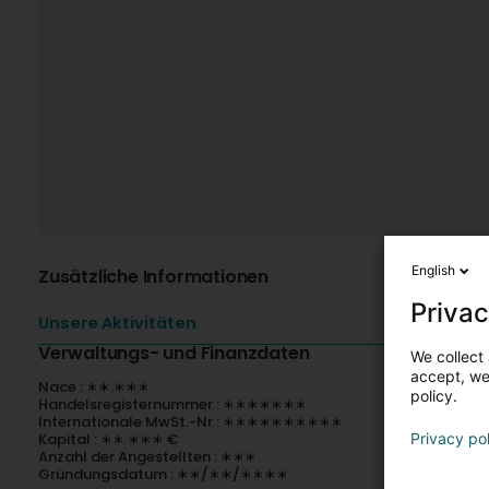
English
Zusätzliche Informationen
Privac
Unsere Aktivitäten
Verwaltungs- und Finanzdaten
We collect 
accept, we'
Nace : ∗∗.∗∗∗
policy.
Handelsregisternummer : ∗∗∗∗∗∗∗
Internationale MwSt.-Nr : ∗∗∗∗∗∗∗∗∗∗
Kapital : ∗∗ ∗∗∗ €
Privacy po
Anzahl der Angestellten : ∗∗∗
Gründungsdatum : ∗∗/∗∗/∗∗∗∗