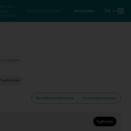
den Sie
DE
eine
Rückwärtssuche
Anmelden
atperson
ax anzeigen
Anreise
Rechtliche Hinweise
Kontaktpersonen
Route