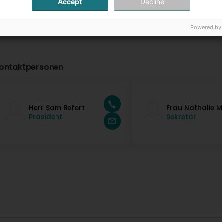
Accept
Decline
Powered by
ontaktpersonen
Herr Sam Befort
Frau Nathalie 
Präsident
Sekretär