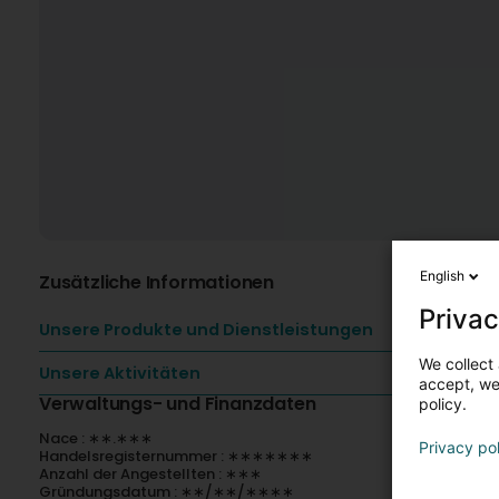
English
Zusätzliche Informationen
Privac
Unsere Produkte und Dienstleistungen
We collect 
Unsere Aktivitäten
accept, we'
Verwaltungs- und Finanzdaten
policy.
Nace : ∗∗.∗∗∗
Privacy po
Handelsregisternummer : ∗∗∗∗∗∗∗
Anzahl der Angestellten : ∗∗∗
Gründungsdatum : ∗∗/∗∗/∗∗∗∗