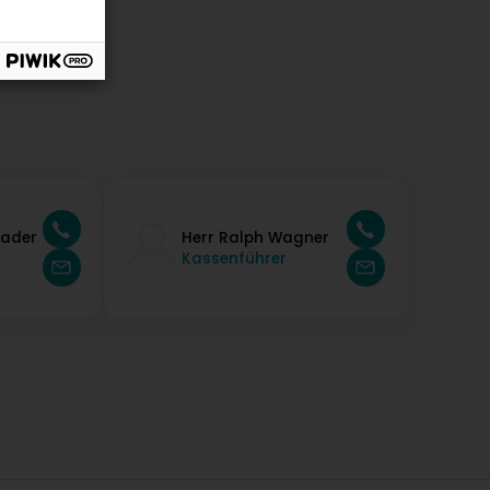
Mader
Herr Ralph Wagner
Kassenführer