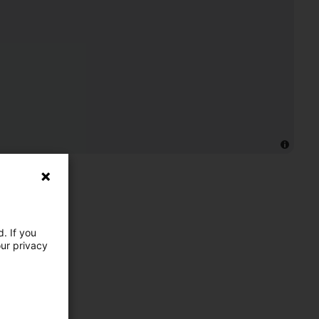
. If you
our privacy